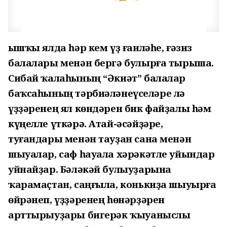
Ҡышҡы ялда һәр кем үҙ ғаиләһе, ғәзиз
балалары менән бергә булырға тырыша.
Сибай ҡалаһының “Әкиәт” балалар
баҡсаһының тәрбиәләнеүселәре лә
үҙҙәренең ял көндәрен бик файҙалы һәм
күңелле үткәрә. Атай-әсәйҙәре,
туғандары менән тауҙан сана менән
шыуалар, саф һауала хәрәкәтле уйындар
уйнайҙар. Бәләкәй булыуҙарына
ҡарамаҫтан, саңғыла, конькиҙа шыуырға
өйрәнеп, үҙҙәренең һөнәрҙәрен
арттырыуҙары бигерәк ҡыуаныслы