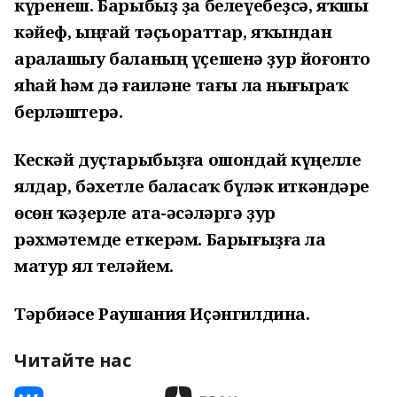
күренеш. Барыбыҙ ҙа белеүебеҙсә, яҡшы
кәйеф, ыңғай тәҫьораттар, яҡындан
аралашыу баланың үҫешенә ҙур йоғонто
яһай һәм дә ғаиләне тағы ла нығыраҡ
берләштерә.
Кескәй дуҫтарыбыҙға ошондай күңелле
ялдар, бәхетле баласаҡ бүләк иткәндәре
өсөн ҡәҙерле ата-әсәләргә ҙур
рәхмәтемде еткерәм. Барығыҙға ла
матур ял теләйем.
Тәрбиәсе Раушания Иҫәнгилдина.
Читайте нас