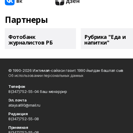
Партнеры
Фотобанк
Рубрика "Еда и
журналистов РБ
напитки"
© 1990-2026 Ижтимағи-сәйәси гәзит. 1990 йылдан башлап сыға
Об использовании персональных данных
Телефон
8(347)752-55-04 баш мөхәррир
Эл. почта
ataysal90@mail.ru
Редакция
8(347)752-55-08
Приемная
8(347)752-55-08