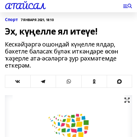
АТАЙСАЛ
Спорт
7 ЯНВАРЯ 2021, 18:10
Эх, күңелле ял итеүе!
Кескәйҙәргә ошондай күңелле ялдар,
бәхетле баласаҡ бүләк иткәндәре өсөн
ҡәҙерле ата-әсәләргә ҙур рәхмәтемде
еткерәм.