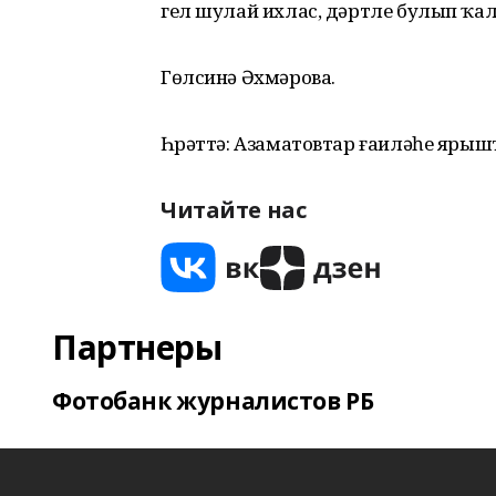
гел шулай ихлас, дәртле булып ҡа
Гөлсинә Әхмәрова.
Һүрәттә: Азаматовтар ғаиләһе ярыш
Читайте нас
Партнеры
Фотобанк журналистов РБ