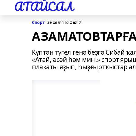
АТАЙСАЛ
Спорт
3 НОЯБРЯ 2017, 07:17
АЗАМАТОВТАРҒ
Күптән түгел генә беҙгә Сибай ҡ
«Атай, әсәй һәм мин!» спорт яры
плакаты яҙып, һыҙғыртҡыстар ал