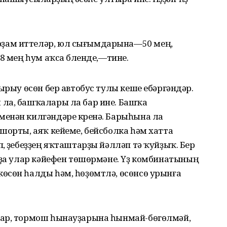
ҙам иттеләр, юл сығымдарына—50 мең,
8 мең һум аҡса бүленде,—тине.
ырыу өсөн бер автобус тулы кеше ебәргәндәр.
ла, башҡалары ла бар ине. Башҡа
енән килгәндәре күренә. Барыһына ла
шорты, аяҡ кейеме, бейсболка һәм хатта
, үҙебеҙҙең яҡташтарҙы йәлләп тә ҡуйҙыҡ. Бер
 ҙа улар кәйефен төшөрмәне. Үҙ комбинатының
өсөн һалды һәм, һөҙөмтлә, өсөнсө урынға
тар, тормош һынауҙарына һынмай-бөгөлмәй,