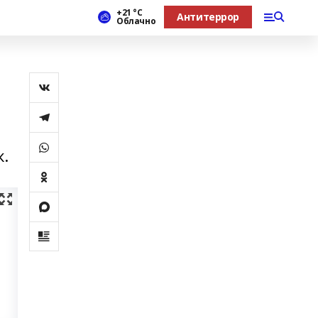
+21 °С
Антитеррор
Облачно
.