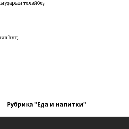
лыуҙарын теләйбеҙ.
тан һуң.
Рубрика "Еда и напитки"