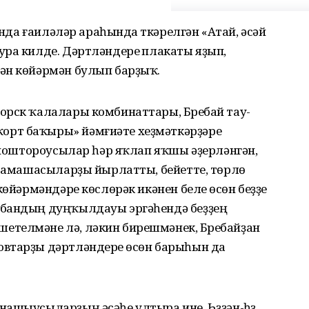
ында ғаиләләр араһында үткәрелгән «Атай, әсәй
ра килде. Дәртләндереү плакаты яҙып,
ән көйәрмән булып барҙыҡ.
орск ҡалалары комбинаттары, Бүребай тау-
рт баҡыры» йәмғиәте хеҙмәткәрҙәре
 ойоштороусылар һәр яҡлап яҡшы әҙерләнгән,
 тамашасыларҙы йырлатты, бейетте, төрлө
көйәрмәндәре көслөрәк икәнен белеү өсөн беҙҙе
абандың дуңҡылдауы эргәһендә беҙҙең
телмәне лә, ләкин бирешмәнек, Бүребайҙан
втарҙы дәртләндереү өсөн барыһын да
ашыусыларҙың әсәһе ултыра ине. Һүҙҙән-һүҙ