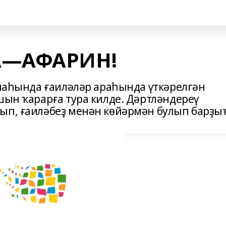
А—АФАРИН!
алаһында ғаиләләр араһында үткәрелгән
шын ҡарарға тура килде. Дәртләндереү
ып, ғаиләбеҙ менән көйәрмән булып барҙыҡ