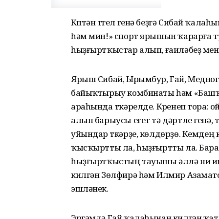
Күптән түгел генә беҙгә Сибай ҡалаһ
һәм мин!» спорт ярышын ҡарарға ту
һыҙғыртҡыстар алып, ғаиләбеҙ мен
Ярыш Сибай, Ырымбур, Гай, Медног
байыҡтырыу комбинаты һәм «Башҡо
араһында үткәрелде. Күренеп тора:
алып барыусы егет тә дәртле генә,
уйындар үткәрҙе, көлдөрҙө. Кемдең 
ҡысҡыртты ла, һыҙғыртты ла. Бар
һыҙғыртҡыстың тауышы әллә ни ише
килгән Зөлфирә һәм Илмир Азамато
эшләнек.
Эргәмдә Гай ҡалаһынан килгән ҡатн