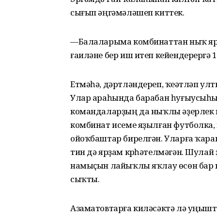
сығып әңгәмәләшеп киттек.
—Балаларыма комбинаттан ныҡ яр
ғаиләне бер иш итеп кейендерергә 1
Етмәһә, дәртләндереп, ҡеүәтләп улт
Улар араһында барабан һуғыусыһы 
командаларҙың да ныҡлы әҙерлек м
комбинат исеме яҙылған футболка, 
ойоҡбаштар бирелгән. Уларға ҡарап
тин дә ярҙам күрһәтелмәгән. Шулай
намыҫын лайыҡлы яҡлау өсөн бар к
сыҡты.
Азаматовтарға киләсәктә лә уңыш