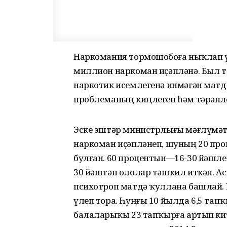
Наркомания тормошобоҙға ныҡлап үте
миллион наркоман иҫәпләнә. Был т
наркотик исемлегенә инмәгән матд
проблеманың киңлеген һәм тәрәнлег
Эске эштәр министрлығы мәғлүмәтт
наркоман иҫәпләнеп, шуның 20 пр
булған. 60 процентын—16-30 йәшлек
30 йәштән ололар тәшкил иткән. Ас
психотроп матдә ҡуллана башлай.
үлеп тора. Һуңғы 10 йылда 6,5 тапҡ
балаларҙыҡы 23 тапҡырға артып кит