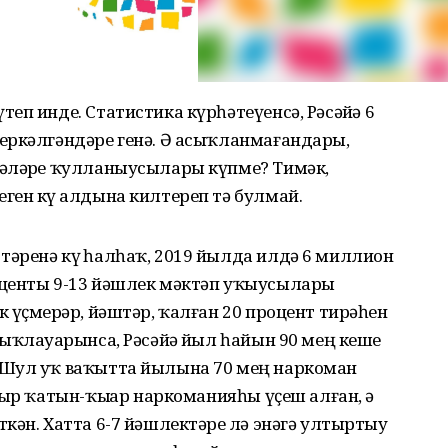
п инде. Статистика күрһәтеүенсә, Рәсәйҙә 6
еркәлгәндәре генә. Ә асыҡланмағандары,
әләрҙе ҡулланыусылары күпме? Тимәк,
ен күҙ алдына килтереп тә булмай.
әренә күҙ һалһаҡ, 2019 йылда илдә 6 миллион
оценты 9-13 йәшлек мәктәп уҡыусылары
 үҫмерҙәр, йәштәр, ҡалған 20 процент тирәһен
ыҡлауҙарынса, Рәсәйҙә йыл һайын 90 мең кеше
 Шул уҡ ваҡытта йылына 70 мең наркоман
ыр ҡатын-ҡыҙҙар наркоманияһы үҫеш алған, ә
кән. Хатта 6-7 йәшлектәрҙе лә энәгә ултыртыу