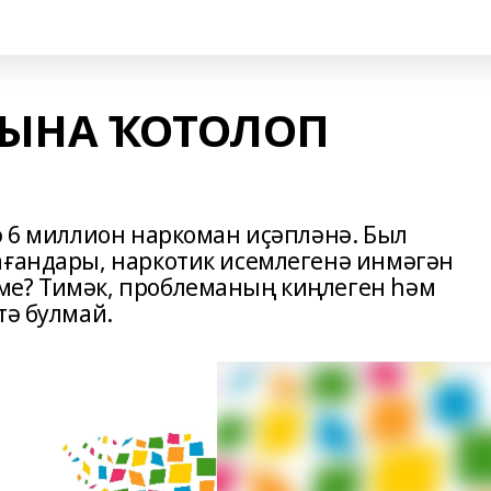
ҠЫНА ҠОТОЛОП
ә 6 миллион наркоман иҫәпләнә. Был
ағандары, наркотик исемлегенә инмәгән
ме? Тимәк, проблеманың киңлеген һәм
тә булмай.