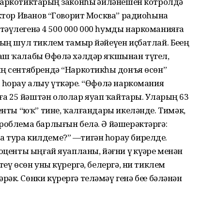
наркотиктарҙың законһыҙ әйләнешен котролдә
иктор Иванов “Говорит Москва” радиоһына
тәүлегенә 4 500 000 000 һумды наркоманияға
ың шул тиклем тамыр йәйеүен иҫбатлай. Беҙҙең
аш ҡалабыҙ Өфөлә хәлдәр яҡшынан түгел,
ң сентябрендә “Наркотикһыҙ донъя өсөн”
 һорау алыу үткәрҙе. “Өфөлә наркомания
 25 йәштән ололар яуап ҡайтарҙы. Уларҙың 63
енты “юҡ” тине, ҡалғандары икеләнде. Тимәк,
роблема барлығын белә. Ә йәшерәктәргә:
 тура килдеме?” —тигән һорау бирелде.
центы ыңғай яуапланы, йәғни үҙ күҙҙәре менән
теү өсөн уны күрергә, белергә, ни тиклем
к. Сөнки күрергә теләмәү генә беҙҙе бәләнән