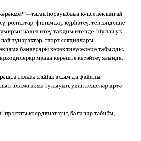
әрәкме?”—тигән һорауыбыҙға күпселек ыңғай
әреү, роликтар, фильмдар күрһәтеү, телевидение
 кумирын йәлеп итеү тәҡдим ителде. Шулай уҡ
ушлай түңәрәктәр, спорт секциялары
лама баннерҙары кәрәк тиеүселәр ҙә табылды.
наркодилерҙар менән көрәште көсәйтеү яғында.
рәштә теләһә ҡайһы алым да файҙалы.
ныҡ алама нәмә булыуын, унан кешеләр иртә
я” проекты координаторы, балалар табибы,