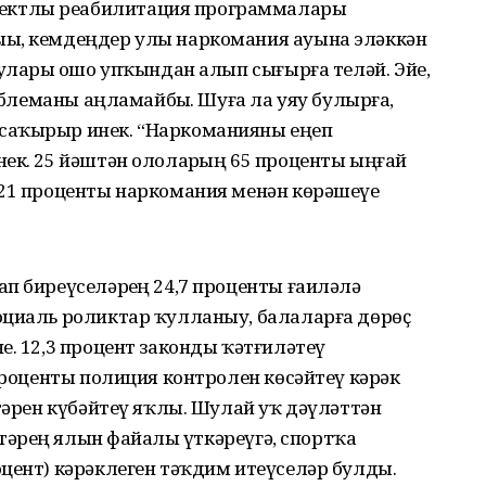
ектлы реабилитация программалары
ҙы, кемдеңдер улы наркомания ауына эләккән
 уларҙы ошо упҡындан алып сығырға теләй. Эйе,
роблеманы аңламайбыҙ. Шуға ла уяу булырға,
саҡырыр инек. “Наркоманияны еңеп
ек. 25 йәштән ололарҙың 65 проценты ыңғай
 21 проценты наркомания менән көрәшеүҙе
п биреүселәрҙең 24,7 проценты ғаиләлә
оциаль роликтар ҡулланыу, балаларға дөрөҫ
е. 12,3 процент законды ҡәтғиләтеү
 проценты полиция контролен көсәйтеү кәрәк
ктәрен күбәйтеү яҡлы. Шулай уҡ дәүләттән
тәрҙең ялын файҙалы үткәреүгә, спортҡа
цент) кәрәклеген тәҡдим итеүселәр булды.