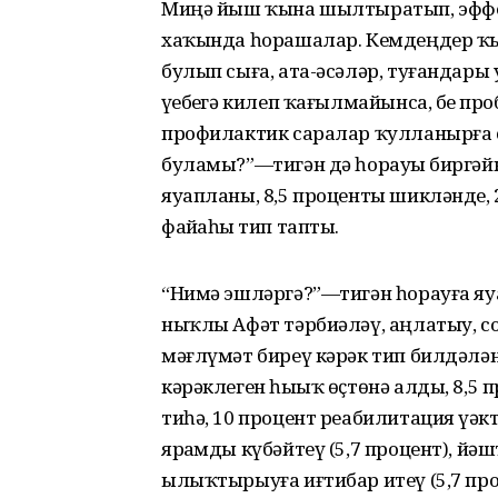
Миңә йыш ҡына шылтыратып, эфф
хаҡында һорашалар. Кемдеңдер ҡы
булып сыға, ата-әсәләр, туғандары
үҙебеҙгә килеп ҡағылмайынса, беҙ п
профилактик саралар ҡулланырға 
буламы?”—тигән дә һорауҙы биргәйн
яуапланы, 8,5 проценты шикләнде,
файҙаһыҙ тип тапты.
“Нимә эшләргә?”—тигән һорауға яуа
ныҡлы Афәт тәрбиәләү, аңлатыу, с
мәғлүмәт биреү кәрәк тип билдәлән
кәрәклеген һыҙыҡ өҫтөнә алды, 8,5
тиһә, 10 процент реабилитация үҙә
ярҙамды күбәйтеү (5,7 процент), йәш
ылыҡтырыуға иғтибар итеү (5,7 про