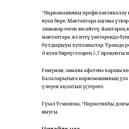
“Наркоманияны профилактикалау к
яуап бирҙе. Мәктәптәрҙә әңгәмә үтк
эшмәкәрлеген көсәйтеү, йәштәрҙең
мәктәптәрҙә, ял итеү үҙәктәрендә б
булдырыуҙы хупланылар. Урамда рек
Ә яуап биреүселәрҙең 5,7 проценты 
Ғөмүмән, замана афәтенә ҡаршы кө
Балаларығыҙға наркоманияның үтә 
үлеүен аңлатып үҫтерегеҙ.
Гүзәл Усманова, “Наркотикһыҙ донъ
яҙыусы.
Читайте нас