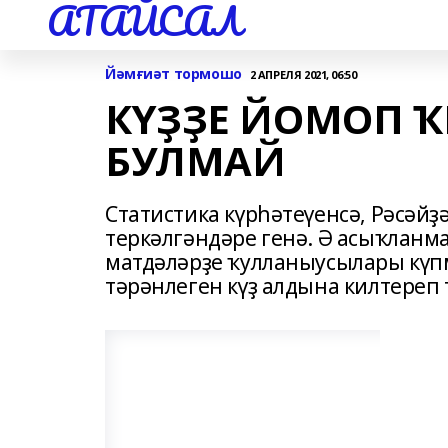
АТАЙСАЛ
Йәмғиәт тормошо
2 АПРЕЛЯ 2021, 06:50
КҮҘҘЕ ЙОМОП 
БУЛМАЙ
Статистика күрһәтеүенсә, Рәсәйҙ
теркәлгәндәре генә. Ә асыҡланм
матдәләрҙе ҡулланыусылары күп
тәрәнлеген күҙ алдына килтереп 