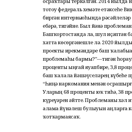
осраҡтары теркәлгән. 2014 йылда 
тотоу федераль хеҙмәте етәксеһе В
биргән интервьюһында рәсәйлеләр 
ебәрә, тигәйне. Был йәнә проблеман
Башҡортостанда ла, шул иҫәптән б
хатта көсөргәнешле лә. 2020 йылды
проекты ирекмәндәре баш ҡалабыҙҙа
проблемаһы бармы?”—тигән һорауға
проценты ыңғай яуапбирҙе, 3,8 проц
баш ҡалала йәшәүселәрҙең күбеһе п
“Һиңә наркомания менән осрашырға
Уларҙың 68 проценты юҡ тиһә, 38 про
күреүҙәрен әйтте. Проблеманы хәл и
алама йүнәлеш булыуын аңларға кәрә
ҡотҡармаясаҡ.