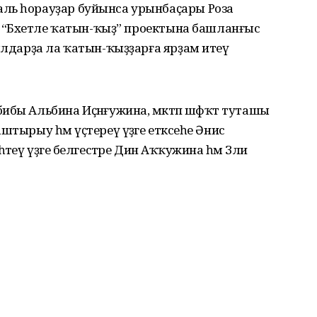
ль һорауҙар буйынса урынбаҫары Роза
ум “Бәхетле ҡатын-ҡыҙ” проектына башланғыс
уылдарҙа ла ҡатын-ҡыҙҙарға ярҙам итеү
бы Альбина Иҫәнғужина, мәктәп шәфҡәт туташы
тырыу һәм үҫтереү үҙәге етәксеһе Әнисә
еү үҙәге белгестәре Динә Аҡҡужина һәм Зәлиә