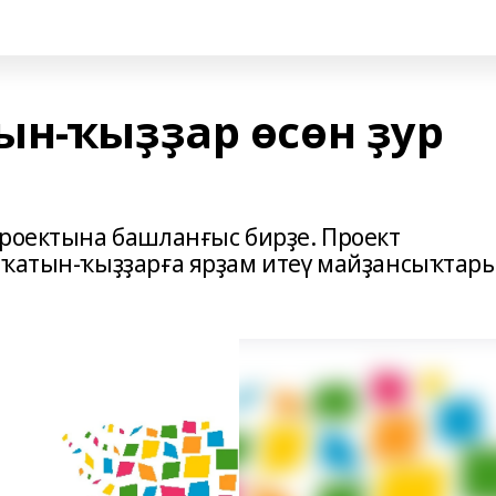
ын-ҡыҙҙар өсөн ҙур
проектына башланғыс бирҙе. Проект
 ҡатын-ҡыҙҙарға ярҙам итеү майҙансыҡтар