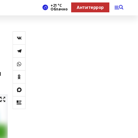
+21 °С
Антитеррор
Облачно
ы