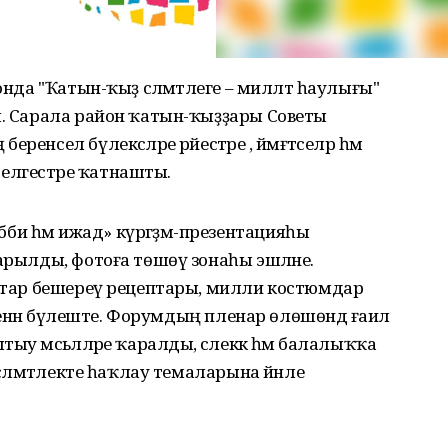
онда "Ҡатын-ҡыҙ сәләмәтлеге – милләт һаулығы"
ы. Сарала район ҡатын-ҡыҙҙары Советы
нсел бүлексәләре рәйестәре , йәмәғәтселәр һәм
 белгестәре ҡатнашты.
и һәм ижад» күргәҙмә-презентацияһы
ғарылды, фотоға төшөү зонаһы эшләне.
аштар бешереү рецептары, милли костюмдар
е менән бүлеште. Форумдың пленар өлөшөндә ғаилә
у мәсьәләләре ҡаралды, әсәлеккә һәм балалыҡҡа
сәләмәтлекте һаҡлау темаларына йәнле