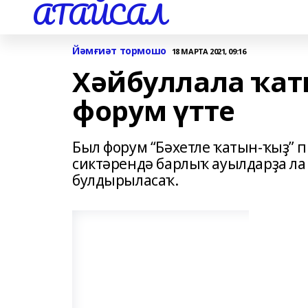
АТАЙСАЛ
Йәмғиәт тормошо
18 МАРТА 2021, 09:16
Хәйбуллала ҡат
форум үтте
Был форум “Бәхетле ҡатын-ҡыҙ” 
сиктәрендә барлыҡ ауылдарҙа ла
булдырыласаҡ.