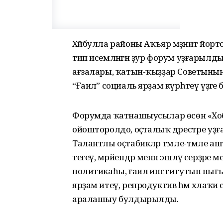
Хәйбулла районы Аҡъяр мәҙәниәт йорт
тип исемләнгән ҙур форум уҙғарылд
ағзалары, ҡатын-ҡыҙҙар Советының бере
“Ғаилә” социаль ярҙам күрһәтеү үҙәге
Форумда ҡатнашыусылар өсөн «Хобб
ойошторолдо, оҫталыҡ дәрестәре уҙ
Талантлы оҫтабикәләр тәмле-тәмле 
тегеү, мәрйендәр менән эшләү серҙәр
политикаһы, ғаилә институтын нығыты
ярҙам итеү, репродуктив һәм әхлаҡи 
аралашыу булдырылды.