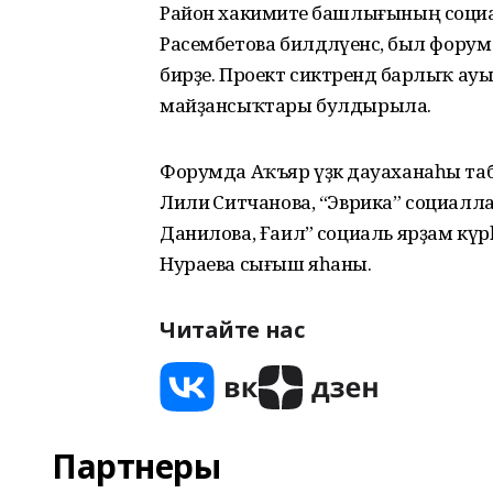
Район хакимиәте башлығының социа
Расембетова билдәләүенсә, был фор
бирҙе. Проект сиктәрендә барлыҡ а
майҙансыҡтары булдырыла.
Форумда Аҡъяр үҙәк дауаханаһы таби
Лилиә Ситчанова, “Эврика” социаллаш
Данилова, Ғаилә” социаль ярҙам күрһәт
Нураева сығыш яһаны.
Читайте нас
Партнеры