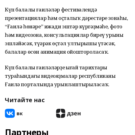
Күп балалы ғаиләләр фестивалендә
презентациялар һәм оҫталыҡ дәрестәре зонаһы,
“Ғаилә һөнәре” ижади эштәр күргәҙмәһе, фото
һәм видеозона, консультациялар биреү урыны
эшләйәсәк, түңәрәк өҫтәл ултырышы үтәсәк,
балалар өсөн анимация ойоштороласаҡ.
Күп балалы ғаиләләрҙең ыңғай тарихтары
тураһындағы видеояҙмалар республиканың
Ғаилә порталында урынлаштырыласаҡ.
Читайте нас
Партнеры