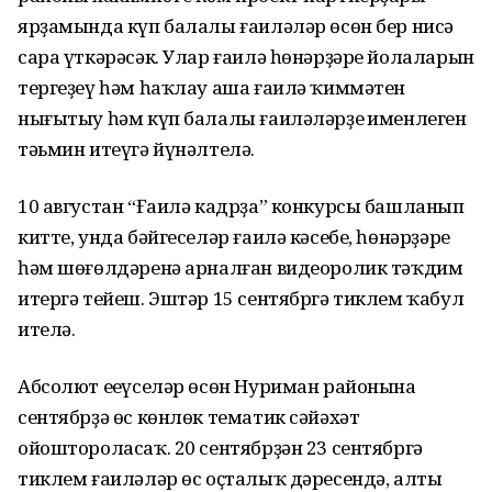
ярҙамында күп балалы ғаиләләр өсөн бер нисә
сара үткәрәсәк. Улар ғаилә һөнәрҙәре йолаларын
тергеҙеү һәм һаҡлау аша ғаилә ҡиммәтен
нығытыу һәм күп балалы ғаиләләрҙең именлеген
тәьмин итеүгә йүнәлтелә.
10 августан “Ғаилә кадрҙа” конкурсы башланып
китте, унда бәйгеселәр ғаилә кәсебе, һөнәрҙәре
һәм шөғөлдәренә арналған видеоролик тәҡдим
итергә тейеш. Эштәр 15 сентябргә тиклем ҡабул
ителә.
Абсолют еңеүселәр өсөн Нуриман районына
сентябрҙә өс көнлөк тематик сәйәхәт
ойоштороласаҡ. 20 сентябрҙән 23 сентябргә
тиклем ғаиләләр өс оҫталыҡ дәресендә, алты