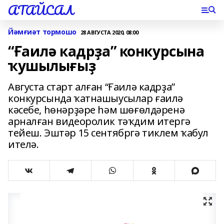
АТАЙСАЛ
Йәмғиәт тормошо
28 АВГУСТА 2020, 08:00
“Ғаилә кадрҙа” конкурсына
ҡушылығыҙ
Августа старт алған “Ғаилә кадрҙа”
конкурсында ҡатнашыусылар ғаилә
кәсебе, һөнәрҙәре һәм шөғөлдәренә
арналған видеоролик тәҡдим итергә
тейеш. Эштәр 15 сентябргә тиклем ҡабул
ителә.