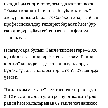
ижади һәм спорт конкурсында ҡатнашасаҡ,
“Ҡыҙыл ҡаялар. Павловка һыуһаҡлағысы”
экскурсияһына барасаҡ. Сәйәхәттең һәр этабын
профессионалдар төшөрөп барасаҡ һәм “Ҙур
ғаиләнең ҙур сәйәхәте” тип аталған фильм
төшөрәсәк.
Иң сағыу сара булып “Ғаилә ҡиммәттәре – 2020”
күп балалы ғаиләләр фестивале һәм “Ғаилә
кадрҙа” конкурсында ҡатнашыусыларҙы
бүләкләү тантаналары торасаҡ. Ул 27 ноябрҙә
үтәсәк.
“Ғаилә ҡиммәттәре” фестиваленең тарихы ҙур.
2012 йылдан алып унда республиканың төрлө
район һәм ҡалаларынан 62 ғаилә ҡатнашҡан.