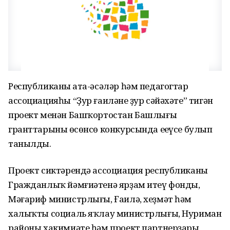
Республиканың ата-әсәләр һәм педагогтар
ассоциацияһы “Ҙур ғаиләнең ҙур сәйәхәте” тигән
проект менән Башҡортостан Башлығы
гранттарының өсөнсө конкурсында еңеүсе булып
танылды.
Проект сиктәрендә ассоциация республиканың
Гражданлыҡ йәмғиәтенә ярҙам итеү фонды,
Мәғариф министрлығы, Ғаилә, хеҙмәт һәм
халыҡты социаль яҡлау министрлығы, Нуриман
районы хакимиәте һәм проект партнерҙары