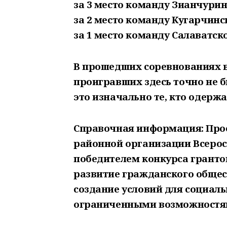
за 3 место команду Зианчурин
за 2 место команду Кугарчинс
за 1 место команду Салаватск
В прошедших соревнованиях в
проигравших здесь точно не б
это изначально те, кто одерж
Справочная информация: Прое
районной организации Всерос
победителем конкурса гранто
развитие гражданского общест
создание условий для социал
ограниченными возможностями