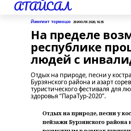
АТАЙСАЛ
Йәмғиәт тормошо
20 ИЮЛЯ 2020, 16:35
На пределе воз
республике про
людей с инвали
Отдых на природе, песни у костр
Бурзянского района и азарт соре
туристического фестиваля для 
здоровья “ПараТур-2020”.
Отдых на природе, песни у ко
пейзажи Бурзянского района и
возможным в рамках туристич