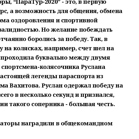
ы, “ПараТур-2020” - это, в первую
рс, а возможность для общения, обмена
рма оздоровления и спортивной
валидностью. Но желание побеждать
тчаянно боролись за победу. Так, в
 на колясках, например, счет шел на
а проходила буквально между двумя
 спортсмена-колясочника Руслана
настоящей легенды параспорта из
ма Вахитова. Руслан одержал победу на
сего в несколько секунд и признался,
ии такого соперника - большая честь.
изаторы наградили в общекомандном