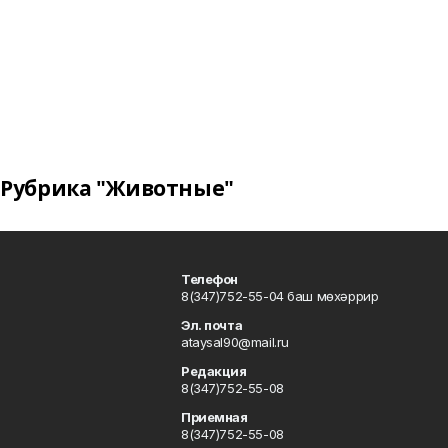
Рубрика "Животные"
Телефон
8(347)752-55-04 баш мөхәррир
Эл. почта
ataysal90@mail.ru
Редакция
8(347)752-55-08
Приемная
8(347)752-55-08