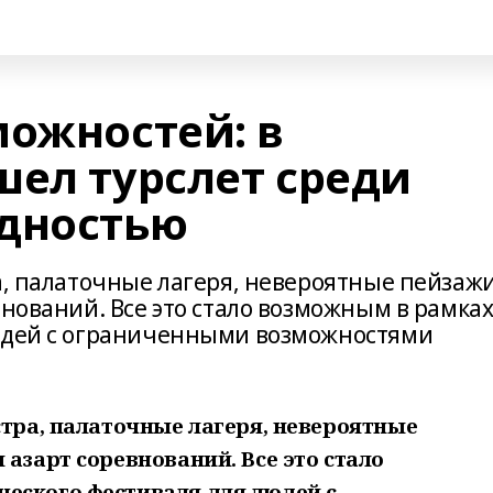
можностей: в
шел турслет среди
дностью
а, палаточные лагеря, невероятные пейзаж
внований. Все это стало возможным в рамка
людей с ограниченными возможностями
стра, палаточные лагеря, невероятные
 азарт соревнований. Все это стало
еского фестиваля для людей с