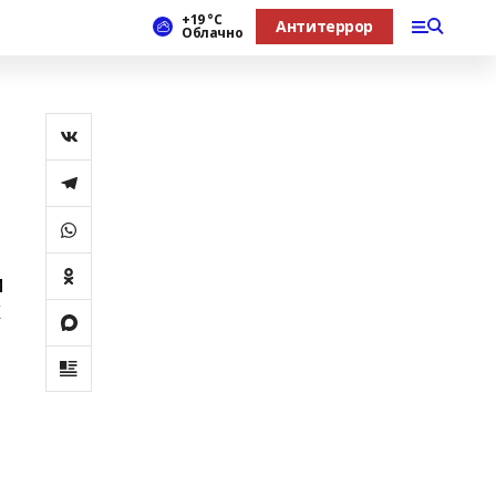
+19 °С
Антитеррор
Облачно
и
х