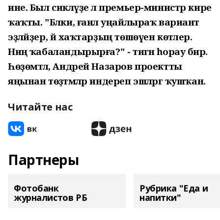
ине. Был сикләүҙе лә премьер-министр кире
ҡаҡты. "Бәлки, ғаилә уңайлыраҡ вариант
эҙләйҙер, йә хаҡтарҙың төшөүен көтәлер.
Ниңә ҡабаландырырға?" - тигән һорау бирә.
Һөҙөмтәлә, Андрей Назаров проектты
яңынан төҙәтмәләр индереп эшләргә ҡушҡан.
Читайте нас
Партнеры
Фотобанк
Рубрика "Еда и
журналистов РБ
напитки"