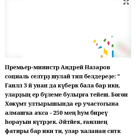
Премьер-министр Андрей Назаров
социаль селтәрҙә шулай тип белдереҙе: "
Ғаиләлә 3 йә унан да күберәк бала бар икән,
уларҙың ер бүлеме булырға тейеш. Бөгөн
Хөкүмәт ултырышында ер участогына
алмашҡа аҡса - 250 мең һум биреү
һорауын күтәрҙек. Әйтәйек, ғаиләнең
фатиры бар икән ти, улар ҡаланан ситкә