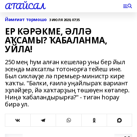
АТАЙСАЛ
Йәмғиәт тормошо
3 ИЮЛЯ 2020, 07:35
ЕР КӘРӘКМЕ, ӘЛЛӘ
АҠСАМЫ? ҠАБАЛАНМА,
УЙЛА!
250 мең һум алған кешеләр уны бер йыл
эсендә маҡсатлы тотонорға тейеш ине.
Был сикләүҙе лә премьер-министр кире
ҡаҡты. "Бәлки, ғаилә уңайлыраҡ вариант
эҙләйҙер, йә хаҡтарҙың төшөүен көтәлер.
Ниңә ҡабаландырырға?" - тигән һорау
бирә ул.