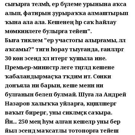
сығырға теләмәһә, ер бүлеме урынына аҡса
алып, фатирын ҙурыраҡҡа алмаштырып
ҡына ала ала. Кешенең һәр саҡ һайлау
мөмкинлеге булырға тейеш".
Быға тиклем "ер участогы алырғамы, әллә
аҡсамы?" тигән һорау тыуғанда, ғаиләләргә
30 көн эсендә хәл итергә ҡушыла ине.
Премьер-министр әлеге тәңгәлдә кешене
ҡабаландырмаҫҡа тәҡдим итә. Сөнки
донъяла ни барын, кеше менән ни
булғанын белеп булмай. Шуға ла Андрей
Назаров халыҡҡа уйларға, кәңәшләшергә
ваҡыт бирергә, уны сикләмәҫкә саҡыра.
Йәнә... 250 мең һум алған кешеләр уны бер
йыл эсендә маҡсатлы тотонорға тейеш