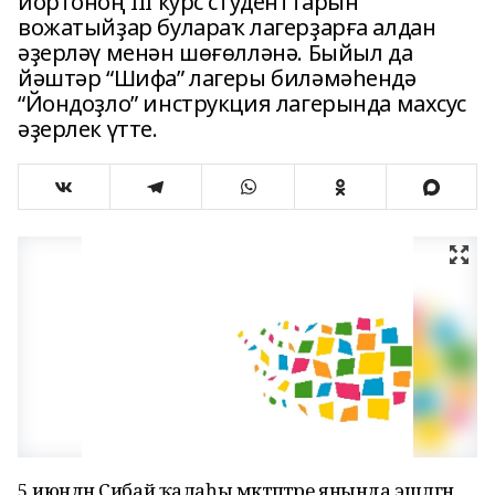
йортоноң III курс студенттарын
вожатыйҙар булараҡ лагерҙарға алдан
әҙерләү менән шөғөлләнә. Быйыл да
йәштәр “Шифа” лагеры биләмәһендә
“Йондоҙло” инструкция лагерында махсус
әҙерлек үтте.
5 июндән Сибай ҡалаһы мәктәптәре янында эшләгән