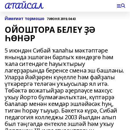
АТАЙСАЛ
Йәмғиәт тормошо
7 ИЮНЯ 2019, 04:43
ОЙОШТОРА БЕЛЕҮ ҘӘ
ҺӨНӘР
5 июндән Сибай ҡалаһы мәктәптәре
янында эшләгән барлыҡ көндөҙгө һәм
ҡала ситендәге һауыҡтырыу
лагерҙарында беренсе смена эш башланы.
Уларҙа йәйҙәрен күңелле һәм файҙалы
үткәрергә теләгән уҡыусылар ял итә.
Төбәктә вожатыйҙар әҙерләүсе махсус
уҡыу йорто булмағанлыҡтан, күптәрҙә
балалар менән кемдәр эшләйәсәк һуң,
тигән һорау тыуыр. Бәхеткә күрә, Сибай
педагогия колледжы 2003 йылдан алып
был тәңгәлдә ентекле эшләй һәм уҡыу