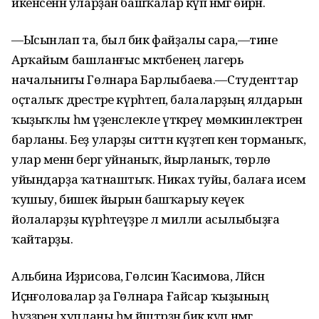
икенсенән уларҙан башҡалар күп нәмәгә өйрәнә.
—Ысынлап та, был бик файҙалы сара,—тине
Арҡайым башланғыс мәктәбенең лагерь
начальнигы Гөлнара Барлыбаева.—Студенттар
оҫталыҡ дәрестәре күрһәтеп, балаларҙың ялдарын
ҡыҙыҡлы һәм үҙенсәлекле үткәреү мөмкинлектәрен
барланы. Беҙ уларҙы ситтән күҙәтеп кенә торманыҡ,
улар менән бергә уйнаныҡ, йырланыҡ, төрлө
уйындарҙа ҡатнаштыҡ. Никах туйы, балаға исем
ҡушыу, бишек йырын башҡарыу кеүек
йолаларҙы күрһәтеүҙәре лә милли асылыбыҙға
ҡайтарҙы.
Альбина Иҙрисова, Гөлсинә Ҡасимова, Ләйсән
Иҫәнғоловалар ҙа Гөлнара Ғайсар ҡыҙының
һүҙҙәрен хупланы һәм йәштәрҙән бик күп нәмәгә