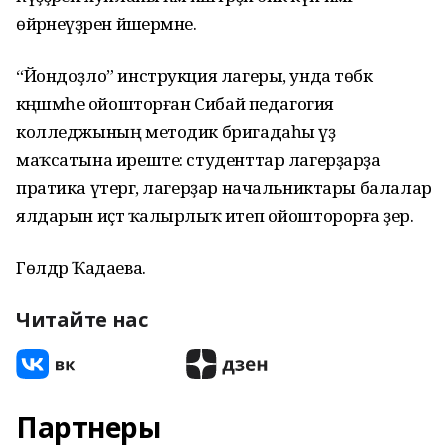
өйрәнеүҙәрен йәшермәне.
“Йондоҙло” инструкция лагеры, унда төбәк
кәңәшмәһе ойошторған Сибай педагогия
колледжының методик бригадаһы үҙ
маҡсатына иреште: студенттар лагерҙарҙа
пратика үтергә, лагерҙар начальниктары балалар
ялдарын иҫтә ҡалырлыҡ итеп ойошторорға әҙер.
Гөлдәр Ҡадаева.
Читайте нас
Партнеры