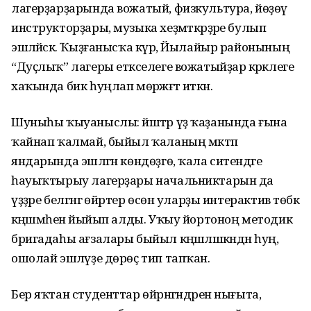
лагерҙарҙарында вожатый, физкультура, йөҙөү
инструкторҙары, музыка хеҙмәткәрҙәре булып
эшләйәсәк. Ҡыҙғанысҡа күрә, Йылайыр районының
“Дуҫлыҡ” лагеры етәкселеге вожатыйҙар кәрәклеге
хаҡында бик һуңлап мөрәжәғәт иткән.
Шуныһы ҡыуаныслы: йәштәр үҙ ҡаҙанында ғына
ҡайнап ҡалмай, быйыл ҡаланың мәктәп
яндарында эшләгән көндөҙгө, ҡала ситендәге
һауыҡтырыу лагерҙары начальниктарын да
үҙҙәре белгәнгә өйрәтер өсөн уларҙы интерактив төбәк
кәңәшмәһенә йыйып алды. Уҡыу йортоноң методик
бригадаһы ағзалары быйыл кәңәшләшкәндән һуң,
ошолай эшләүҙе дөрөҫ тип тапҡан.
Бер яҡтан студенттар өйрәнгәндәрен нығыта,