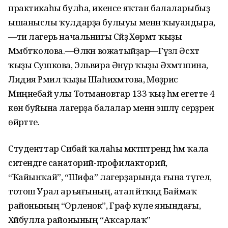
практикаһы булһа, икенсе яҡтан балаларыбыҙ
ышаныслы ҡулдарҙа булыуы менән ҡыуандыра,
—ти лагерь начальнигы Сәйҙә Хөрмәт ҡыҙы
Мәмбәтҡолова.—Өлкән вожатыйҙар—Гүзәл Әсхәт
ҡыҙы Сушкова, Эльвира Әнүәр ҡыҙы Әхмәтшина,
Лидия Рәмил ҡыҙы Шаһиәхмәтова, Мөҙәрис
Миңнебай улы Тотмановтар 133 ҡыҙ һәм егетте 4
көн буйына лагерҙа балалар менән эшләү серҙәренә
өйрәтте.
Студенттар Сибай ҡалаһы мәктәптәрендә һәм ҡала
ситендәге санаторий-профилакторий,
“Ҡайынҡай”, “Шифа” лагерҙарында ғына түгел,
тотош Урал аръяғының, атап әйткәндә Баймаҡ
районының “Орленок”, Граф күле янындағы,
Хәйбулла районының “Аҡсарлаҡ”