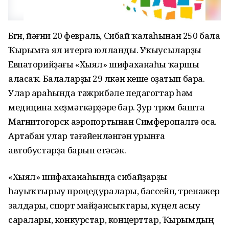
Бөгөн, йәғни 20 февраль, Сибай ҡалаһынан 250 бала
Ҡырымға ял итергә юлланды. Уҡыусыларҙы
Евпаторийҙағы «Хыял» шифаханаһы ҡаршы
аласаҡ. Балаларҙы 29 өлкән кеше оҙатып бара.
Улар араһында тәжрибәле педагогтар һәм
медицина хеҙмәткәрҙәре бар. Ҙур төркөм башта
Магнитогорск аэропортынан Симферопалгә оса.
Артабан улар тәғәйенләнгән урынға
автобустарҙа барып етәсәк.
«Хыял» шифаханаһында сибайҙарҙы
һауыҡтырыу процедуралары, бассейн, тренажер
залдары, спорт майҙансыҡтары, күңел асыу
саралары, конкурстар, концерттар, Ҡырымдың