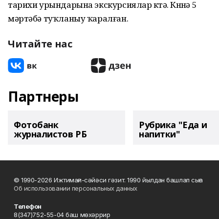
тарихи урындарына экскурсиялар көтә. Көнөнә 5
мәртәбә туҡланыу ҡаралған.
Читайте нас
Партнеры
Фотобанк
Рубрика "Еда и
журналистов РБ
напитки"
© 1990-2026 Ижтимағи-сәйәси гәзит. 1990 йылдан башлап сыға
Об использовании персональных данных
Телефон
8(347)752-55-04 баш мөхәррир