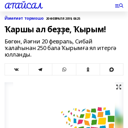
АТАЙСАЛ
Йәмғиәт тормошо
20 ФЕВРАЛЯ 2019, 06:25
Ҡаршы ал беҙҙе, Ҡырым!
Бөгөн, йәғни 20 февраль, Сибай
ҡалаһынан 250 бала Ҡырымға ял итергә
юлланды.