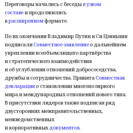
Переговоры начались с беседы
в узком
составе
и продолжились
в
расширенном
формате.
По их окончании Владимир Путин и Си Цзиньпин
подписали
Совместное заявление
о дальнейшем
укреплении всеобъемлющего партнёрства
и стратегического взаимодействия
и об углублении отношений добрососедства,
дружбы и сотрудничества. Принята
Совместная
декларация
о становлении многополярного
мира и международных отношений нового типа.
В присутствии лидеров также подписан ряд
двусторонних межправительственных,
межведомственных
и корпоративных
документов
.