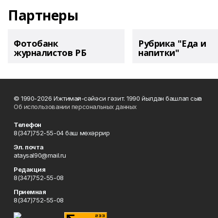
Партнеры
Фотобанк
Рубрика "Еда и
журналистов РБ
напитки"
© 1990-2026 Ижтимағи-сәйәси гәзит. 1990 йылдан башлап сыға
Об использовании персональных данных
Телефон
8(347)752-55-04 баш мөхәррир
Эл. почта
ataysal90@mail.ru
Редакция
8(347)752-55-08
Приемная
8(347)752-55-08