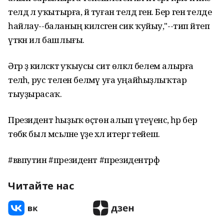
телдә лә уҡытырға, йә туған телдә генә. Бер генә телде
һайлау--баланың киләсәгенә сик ҡуйыу,"--тип әйтеп
үткән ил башлығы.
Әгәр ҙә киләсәктә уҡыусы сит өлкәлә белем алырға
теләһә, рус телен белмәү уға уңайһыҙлыҡтар
тыуҙырасаҡ.
Президент һыҙыҡ өҫтөнә алып үтеүенсә, һәр бер
төбәк был мәсьәләне үҙе хәл итергә тейеш.
#ввпутин #президент #президентрф
Читайте нас