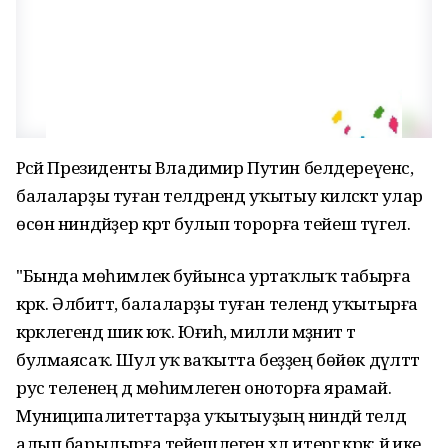
Рәсәй Президенты Владимир Путин белдереүенсә,
балаларҙы туған телдәрендә уҡытыу киләсәктә улар
өсөн ниндәйҙер кәртә булып торорға тейеш түгел.
"Бында мөһимлек буйынса уртаҡлыҡ табырға
кәрәк. Әлбиттә, балаларҙы туған телендә уҡытырға
кәрәклегендә шик юҡ. Юғиһә, милли мәҙәниәт тә
булмаясаҡ. Шул уҡ ваҡытта беҙҙең бөйөк дәүләттә
рус теленең дә мөһимлеген оноторға ярамай.
Муниципалитеттарҙа уҡытыуҙың ниндәй телдә
алып барылырға тейешлеген хәл итергә кәрәк: йә ике