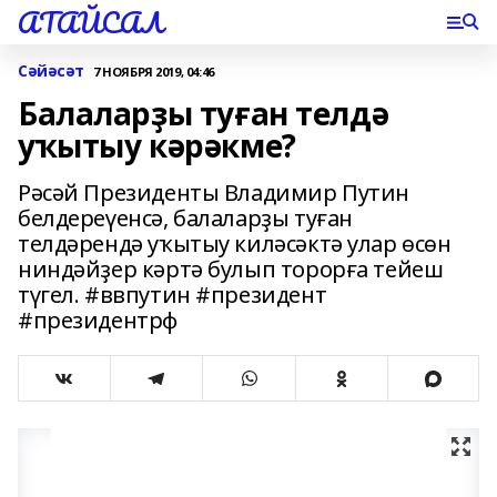
АТАЙСАЛ
Сәйәсәт
7 НОЯБРЯ 2019, 04:46
Балаларҙы туған телдә
уҡытыу кәрәкме?
Рәсәй Президенты Владимир Путин
белдереүенсә, балаларҙы туған
телдәрендә уҡытыу киләсәктә улар өсөн
ниндәйҙер кәртә булып торорға тейеш
түгел. #ввпутин #президент
#президентрф