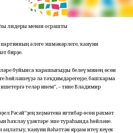
ияһы лидеры менән осрашты
партияның әлеге эшмәкәрлеге, ҡануни
т бирҙе.
әләре буйынса ҡарашығыҙҙы белеү минең өсөн
ге һөйләшеүҙә лә тәҡдимдәрегеҙҙе, башҡарма
ишетергә теләр инем”, – тине Владимир
әҙел Рәсәй”ҙең хеҙмәтенә иғтибар өсөн рәхмәт
ын һаҡлау үҙәктәре эше тураһында һөйләне.
 аңлатыу, ҡануни йәһәттән ярҙам итеү кеүек