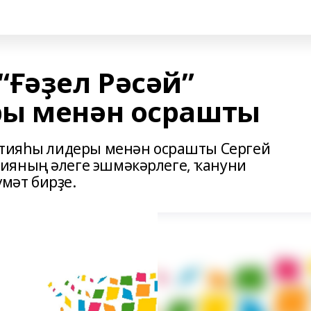
“Ғәҙел Рәсәй”
ры менән осрашты
артияһы лидеры менән осрашты Сергей
ияның әлеге эшмәкәрлеге, ҡануни
мәт бирҙе.