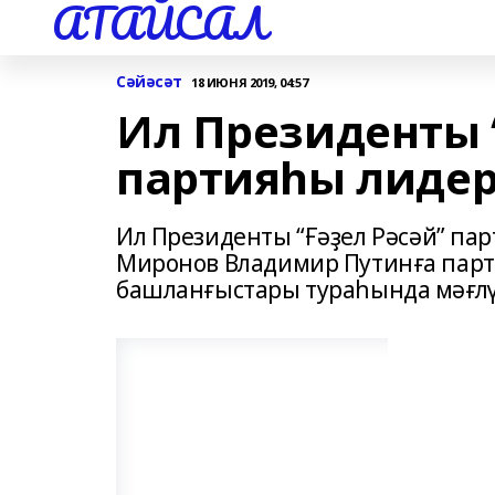
АТАЙСАЛ
Сәйәсәт
18 ИЮНЯ 2019, 04:57
Ил Президенты 
партияһы лиде
Ил Президенты “Ғәҙел Рәсәй” п
Миронов Владимир Путинға парт
башланғыстары тураһында мәғлү