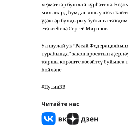
хеҙмәттәр бушлай күрһәтелә. Һөҙөм
миллиард һумдан ашыу аҡса ҡайта
үҙәктәр булдырыу буйынса тәҡдимеб
етәксеһенә Сергей Миронов.
Ул шулай уҡ “Рәсәй Федерацияһы
тураһында” закон проектын әҙерлә
ҡаршы көрәште көсәйтеү буйынса т
һөйләне.
#ПутинВВ
Читайте нас