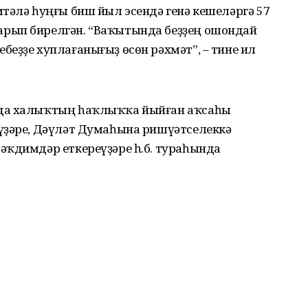
тәлә һуңғы биш йыл эсендә генә кешеләргә 57
рып бирелгән. “Ваҡытында беҙҙең ошондай
еҙҙе хуплағанығыҙ өсөн рәхмәт”, – тине ил
нда халыҡтың һаҡлыҡҡа йыйған аҡсаһы
үҙәре, Дәүләт Думаһына ришүәтселеккә
әҡдимдәр еткереүҙәре һ.б. тураһында