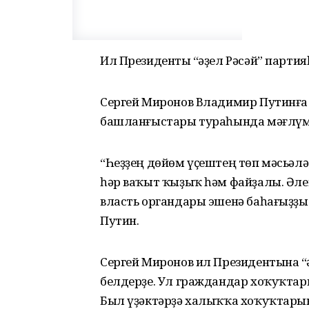
Ил Президенты “Ғәҙел Рәсәй” парт
Сергей Миронов Владимир Путинға 
башланғыстары тураһында мәғлүмә
“Һеҙҙең дөйөм үҫештең төп мәсьәл
һәр ваҡыт ҡыҙыҡ һәм файҙалы. Әле
власть органдары эшенә баһағыҙҙы 
Путин.
Сергей Миронов ил Президентына “Ғ
белдерҙе. Ул граждандар хоҡуҡтар
Был үҙәктәрҙә халыҡҡа хоҡуҡтарын