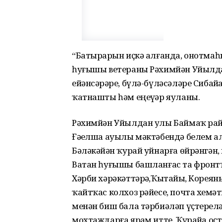
“Батырҙарын иҫкә алғанда, онотмаһы
һуғышы ветераны Рәхимйән Уйылда
ейәнсәрҙәре, бүлә-бүләсәләре Сиба
ҡатнашты һәм еңеүҙәр яуланы.
Рәхимйән Уйылдан улы Баймаҡ рай
Ғәҙелша ауылы мәктәбендә белем алғ
Бәләкәйҙән ҡурай уйнарға өйрәнгән,
Ватан һуғышы башланғас та фронтҡ
Хәрби хәрәкәттәрҙә,Ҡытайҙы, Корея
ҡайтҡас колхоз рәйесе, почта хеҙ
менән биш бала тәрбиәләп үҫтерҙел
мохтаждарға ярҙам итте. Ҡурайҙа о