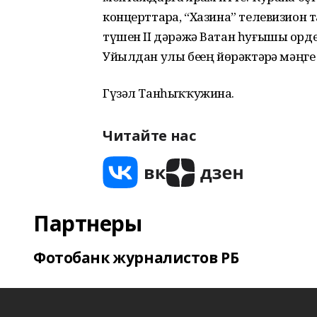
концерттарҙа, “Хазина” телевизио
түшен II дәрәжә Ватан һуғышы орде
Уйылдан улы беҙҙең йөрәктәрҙә мәңге
Гүзәл Танһыҡҡужина.
Читайте нас
Партнеры
Фотобанк журналистов РБ