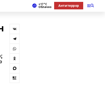
+17 °С
Антитеррор
Облачно
н
ҫ
ә