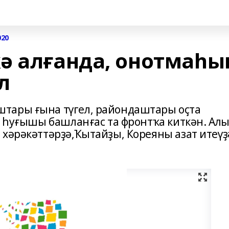
020
ә алғанда, онотмаһы
л
тары ғына түгел, райондаштары оҫта
н һуғышы башланғас та фронтҡа киткән. Алы
 хәрәкәттәрҙә,Ҡытайҙы, Кореяны азат итеүҙ