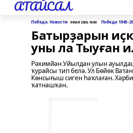
АТАЙСАЛ
Победа. Новости
Победа 1945-2
9 МАЯ 2020, 16:00
Батырҙарын иҫк
уны ла Тыуған и
Рәхимйән Уйылдан улын ауылдаш
ҡурайсы тип белә. Ул Бөйөк Вата
Көнсығыш сиген һаҡлаған. Хәрби
ҡатнашҡан.