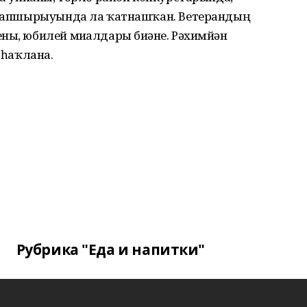
н тапшырыуында ла ҡатнашҡан. Ветерандың
ны, юбилей миҙалдары биҙәне. Рәхимйән
 һаҡлана.
Рубрика "Еда и напитки"