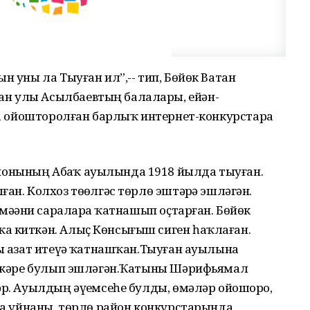
н уны ла Тыуған ил”,-- тип, Бөйөк Ватан
н улы Асылбаевтың балалары, ейән-
йҙа ойошторолған барлыҡ интернет-конкурстарҙа
онының Абҙаҡ ауылында 1918 йылда тыуған.
ан. Колхоз төҙөлгәс төрлө эштәрҙә эшләгән.
 мәҙәни сараларҙа ҡатнашып оҫтарған. Бөйөк
а киткән. Алыҫ Көнсығыш сиген һаҡлаған.
ны азат итеүҙә ҡатнашҡан.Тыуған ауылына
мәткәре булып эшләгән.Ҡатыны Шәрифьямал
әр. Ауылдың әүҙемсеһе булды, өмәләр ойошорҙо,
ҫта уйнаны, төрлө район конкурстарында,