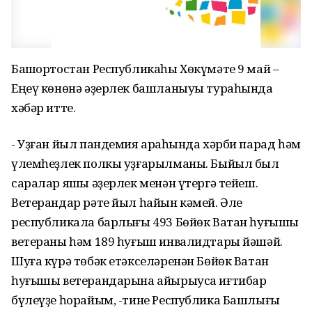
Башҡортостан Республикаһы Хөкүмәте 9 май –
Еңеү көнөнә әҙерлек башланыуы тураһында
хәбәр итте.
- Уҙған йыл пандемия арҡаһында хәрби парад һәм
үлемһеҙлек полкы уҙғарылманы. Быйыл был
саралар яҡшы әҙерлек менән үтергә тейеш.
Ветерандар рәте йыл һайын кәмей. Әле
республикала барлығы 493 Бөйөк Ватан һуғышы
ветераны һәм 189 һуғыш инвалидтары йәшәй.
Шуға күрә төбәк етәкселәренән Бөйөк Ватан
һуғышы ветерандарына айырыуса иғтибар
бүлеүҙе һорайым, -тине Республика Башлығы