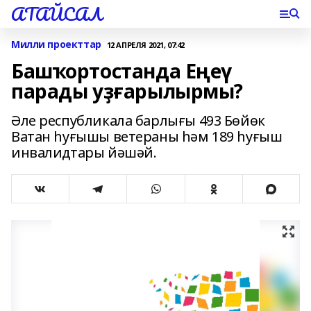
АТАЙСАЛ
Милли проекттар
12 АПРЕЛЯ 2021, 07:42
Башҡортостанда Еңеү
парады уҙғарылырмы?
Әле республикала барлығы 493 Бөйөк
Ватан һуғышы ветераны һәм 189 һуғыш
инвалидтары йәшәй.