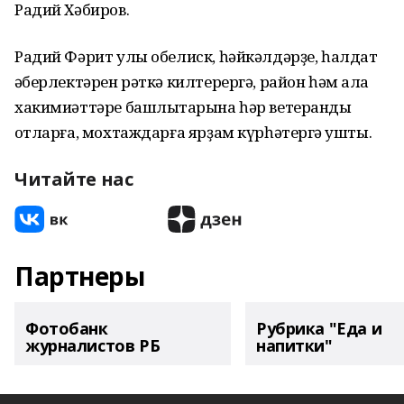
Радий Хәбиров.
Радий Фәрит улы обелиск, һәйкәлдәрҙе, һалдат
ҡәберлектәрен рәткә килтерергә, район һәм ҡала
хакимиәттәре башлыҡтарына һәр ветеранды
ҡотларға, мохтаждарға ярҙам күрһәтергә ҡушты.
Читайте нас
Партнеры
Фотобанк
Рубрика "Еда и
журналистов РБ
напитки"