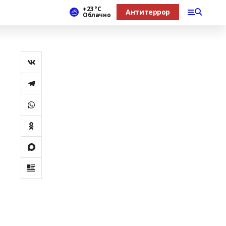
+23 °С
Антитеррор
Облачно