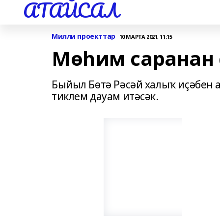
АТАЙСАЛ
Милли проекттар
10 МАРТА 2021, 11:15
Мөһим саранан
Быйыл Бөтә Рәсәй халыҡ иҫәбен а
тиклем дауам итәсәк.