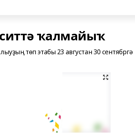
 ситтә ҡалмайыҡ
лыуҙың төп этабы 23 августан 30 сентябргә