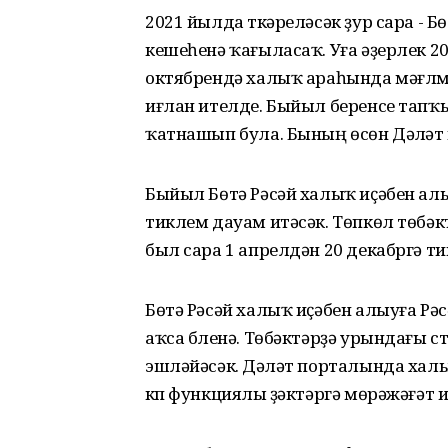
2021 йылда үткәреләсәк ҙур сара - Б
кешеһенә ҡағыласаҡ. Уға әҙерлек 
октябрендә халыҡ араһында мәғлүм
иғлан ителде. Быйыл беренсе тапҡ
ҡатнашып була. Бының өсөн Дәүләт
Быйыл Бөтә Рәсәй халыҡ иҫәбен алы
тиклем дауам итәсәк. Төпкөл төбәк
был сара 1 апрелдән 20 декабргә 
Бөтә Рәсәй халыҡ иҫәбен алыуға Рә
аҡса бүленә. Төбәктәрҙә урындағы ст
эшләйәсәк. Дәүләт порталында халы
күп функциялы үҙәктәргә мөрәжәғәт 