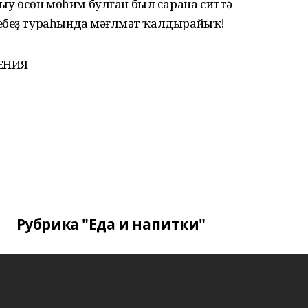
у өсөн мөһим булған был сарана ситтә
ебеҙ тураһында мәғлүмәт ҡалдырайыҡ!
ЕНИЯ
Рубрика "Еда и напитки"