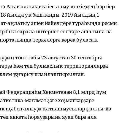
өтә Рәсәй халыҡ иҫәбен алыу илебеҙҙең һәр бер
2018 йылда уҡ башланды. 2019 йылдың 1
әт-аңлатыу эшен йәйелдереү тураһында рәсми
ыр был сарала интернет селтәре аша ғына ла
 порталында теркәлергә кәрәк буласаҡ.
уҙың төп этабы 23 августан 30 сентябргә
тәрҙә һәм үтеп булмаҫлыҡ территорияларҙа
тиклем уҙғарыу планлаштырылған.
сәй Федерацияһы Хөкүмәтенән 8,1 млрд һум
атистика-мәғлүмәт үҙәге хеҙмәткәрҙәре
ҡ иҫәбен алыуҙа ҡатнашыусылар үҙ аллы, йә
итеп анкета һорауҙарына яуап бирә ала.