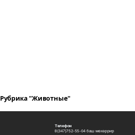
Рубрика "Животные"
Телефон
8(347)752-55-04 баш мөхәррир