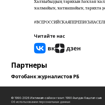
Халҡыбыҙҙың тарихын һаҡлап ҡалы
ҡалмайыҡ, ҡатнашайыҡ, тарихта үҙ
#ВСЕРОССИЙСКАЯПЕРЕПИСЬНАСЕЛ
Читайте нас
Партнеры
Фотобанк журналистов РБ
© 1990-2026 Ижтимағи-сәйәси гәзит. 1990 йылдан башлап сыға
Об использовании персональных данных