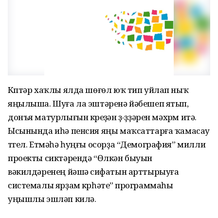
Күптәр хаҡлы ялда шөғөл юҡ тип уйлап ныҡ
яңылыша. Шуға ла эштәренә йәбешеп ятып,
донъя матурлығын күреүҙән үҙ-үҙҙәрен мәхрүм итә.
Ысынында иһә пенсия яңы маҡсаттарға ҡамасау
түгел. Етмәһә һуңғы осорҙа “Демография” милли
проекты сиктәрендә “Өлкән быуын
вәкилдәренең йәшәү сифатын арттырыуға
системалы ярҙам күрһәтеү” программаһы
уңышлы эшләп килә.