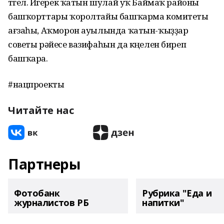
түгел. Йүгерек ҡатын шулай уҡ Баймаҡ районы
башҡорттары ҡоролтайы башҡарма комитеты
ағзаһы, Аҡморон ауылында ҡатын-ҡыҙҙар
советы рәйесе вазифаһын да күңелен биреп
башҡара.
#нацпроекты
Читайте нас
Партнеры
Фотобанк
Рубрика "Еда и
журналистов РБ
напитки"