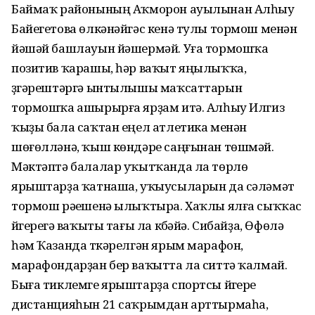
Баймаҡ районының Аҡморон ауылынан Алһыу
Байегетова өлкәнәйгәс кенә тулы тормош менән
йәшәй башлауын йәшермәй. Уға тормошҡа
позитив ҡарашы, һәр ваҡыт яңылыҡҡа,
үҙгәрештәргә ынтылышы маҡсаттарын
тормошҡа ашырырға ярҙам итә. Алһыу Илгиз
ҡыҙы бала саҡтан еңел атлетика менән
шөғөлләнә, ҡыш көндәре саңғынан төшмәй.
Мәктәптә балалар уҡытҡанда ла төрлө
ярыштарҙа ҡатнаша, уҡыусыларын да сәләмәт
тормош рәүешенә ылыҡтыра. Хаҡлы ялға сыҡҡас
йүгереүгә ваҡыты тағы ла күбәйә. Сибайҙа, Өфөлә
һәм Ҡазанда үткәрелгән ярым марафон,
марафондарҙан бер ваҡытта ла ситтә ҡалмай.
Быға тиклемге ярыштарҙа спортсы йүгереү
дистанцияһын 21 саҡрымдан арттырмаһа,