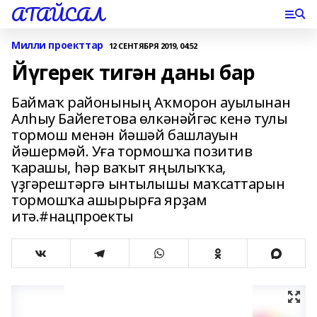
АТАЙСАЛ
Милли проекттар
12 СЕНТЯБРЯ 2019, 04:52
Йүгерек тигән даны бар
Баймаҡ районының Аҡморон ауылынан
Алһыу Байегетова өлкәнәйгәс кенә тулы
тормош менән йәшәй башлауын
йәшермәй. Уға тормошҡа позитив
ҡарашы, һәр ваҡыт яңылыҡҡа,
үҙгәрештәргә ынтылышы маҡсаттарын
тормошҡа ашырырға ярҙам
итә.#нацпроекты