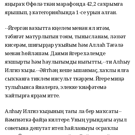
яңыраҡ Өфөлә үткән марафонда 42,2 саҡрымға
ярышып, үҙ категорияһында 1-се урын алған.
--Йүгергән ваҡытта күңелем менән ял итәм,
тәбиғәт матурлығын тоям, тынысланам, ләззәт
кисерәм, шиғырҙар уҡыйым һәм Аллаһ Тәғәлә
менән һөйләшәм. Даими йүгереү хәлемде
яҡшырты һәм һаулығымды нығытты,--ти Алһыу
Илгиз ҡыҙы.--Әйтһәң кеше ышанмаҫ, хаҡлы ялға
сыҡҡанға тиклем инсульт үткәрҙем. Йүгереү миңә
тулыһынса йүнәлергә, элекке ҡиәфәтемә
ҡайтырға ярҙам итте.
Алһыу Илгиз ҡыҙының тағы ла бер маҡсаты--
йәмғиәткә файҙа килтереү. Уның урындағы ауыл
советына депутат итеп һайланыуы осраҡлы