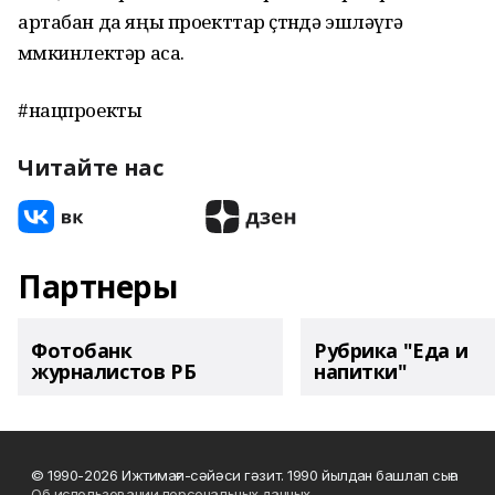
артабан да яңы проекттар өҫтөндә эшләүгә
мөмкинлектәр аса.
#нацпроекты
Читайте нас
Партнеры
Фотобанк
Рубрика "Еда и
журналистов РБ
напитки"
© 1990-2026 Ижтимағи-сәйәси гәзит. 1990 йылдан башлап сыға
Об использовании персональных данных