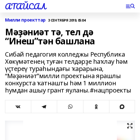
АТАЙСАЛ
Милли проекттар
3 СЕНТЯБРЯ 2019, 05:04
Мәҙәниәт тә, тел дә
“Инеш”тән башлана
Сибай педагогия колледжы Республика
Хөкүмәтенең туған телдәрҙе һаҡлау һәм
үҫтереү тураһындағы ҡарарына,
“Мәҙәниәт”милли проектына ярашлы
конкурста ҡатнашты һәм 1 миллион
һумдан ашыу грант яуланы.#нацпроекты