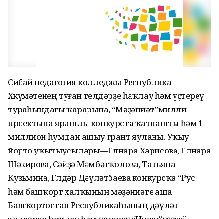
Сибай педагогия колледжы Республика
Хөкүмәтенең туған телдәрҙе һаҡлау һәм үҫтереү
тураһындағы ҡарарына, “Мәҙәниәт”милли
проектына ярашлы конкурста ҡатнашты һәм 1
миллион һумдан ашыу грант яуланы. Уҡыу
йорто уҡытыусылары—Гөлнара Харисова, Гөлнара
Шәкирова, Сәйҙә Мәмбәтҡолова, Татьяна
Кузьмина, Гөлдәр Дәүләтбаева конкурсҡа “Рус
һәм башҡорт халҡының мәҙәниәте аша
Башҡортостан Республикаһының дәүләт
телдәрен һаҡлау һәм үҫтереү “Инеш”үҙәге”