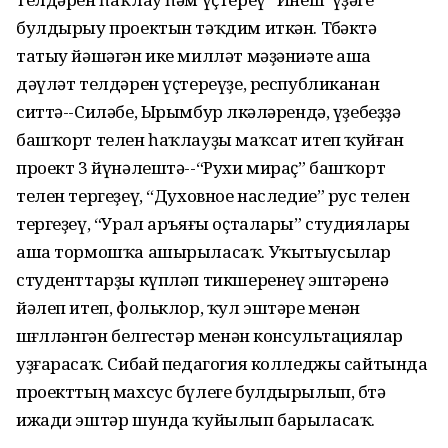
булдырыу проектын тәҡдим иткән. Төбәктә
татыу йәшәгән ике милләт мәҙәниәте аша
дәүләт телдәрен үҫтереүҙе, республиканан
ситтә--Силәбе, Ырымбур өлкәләрендә, үҙебеҙҙә
башҡорт телен һаҡлауҙы маҡсат итеп ҡуйған
проект 3 йүнәлештә--“Рухи мираҫ” башҡорт
телен тергеҙеү, “Духовное наследие” рус телен
тергеҙеү, “Урал аръяғы оҫталары” студиялары
аша тормошҡа ашырыласаҡ. Уҡытыусылар
студенттарҙы күпләп тикшеренеү эштәренә
йәлеп итеп, фольклор, ҡул эштәре менән
шөғөлләнгән белгестәр менән консультациялар
уҙғарасаҡ. Сибай педагогия колледжы сайтында
проекттың махсус бүлеге булдырылып, бөтә
ижади эштәр шунда ҡуйылып барыласаҡ.