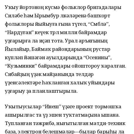
Уҡыу йортоноң күсмә фольклор бригадалары
Силәбе һәм Ырымбур өлкәләренә башҡорт
фольклоры йыйыуға ғына түгел, “Сөмбөлә”,
“Нардуған” кеүек төрлө милли байрамдар
уҙғарырға ла иҫәп тота. Урал аръяғының
Йылайыр, Баймаҡ райондарының рустар
күпләп йәшәгән ауылдарында “Осенины”,
“Кузьминки” байрамдары ойоштороу ҡаралған.
Сибайҙың үҙәк майҙанында телдәр
үҙенсәлектәре һаҡланған халыҡ уйындары
уҙғарыу ҙа планлаштырыла.
Уҡытыусылар “Инеш” үҙәге проект тормошҡа
ашырылғас та үҙ эшен туҡтатмаҫына ышана.
Тупланған тәжрибә, нығытылған матди-техник
база, электрон белешмәләр—былар барыһы ла