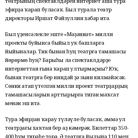
театрының спектаклдәрен интернет аша тура
эфирҙа ҡарап буласаҡ. Был турала театр
директоры Иршат Фәйзуллин хәбәр итә.
Был үҙенсәлекле эште «Мәҙәниәт» милли
проекты буйынса быйыл уҡ башларға
йыйыналар. Тик бынан һуң театрға тамашасы
йөрөрмө һуң? Барыһы ла спектаклдәрҙе
интернеттан ғына ҡарап ултырмаҫмы? Юҡ,
бынан театрға бер ниндәй ҙә зыян килмәйәсәк.
Сөнки атап үтелгән милли проект театрҙарҙың
тамашасыларын арттырырға тигән маҡсат
менән эш итә.
Тура эфирҙан ҡарау түләүле буласаҡ, әммә ул
театрҙағы хаҡтан бер аҙ кәмерәк. Билеттар 350-
400 һум тирәһе тора. Ә театрға йылына 110 мең