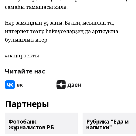
самаһы тамашасы килә.
Һәр замандың үҙ заңы. Бәлки, ысынлап та,
интернет театр һөйөүселәрҙең дә артыуына
булышлыҡ итер.
#нацпроекты
Читайте нас
Партнеры
Фотобанк
Рубрика "Еда и
журналистов РБ
напитки"