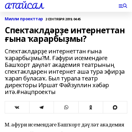
АТАЙСАЛ
Милли проекттар
2 СЕНТЯБРЯ 2019, 04:45
Спектаклдәрҙе интернеттан
ғына ҡарарбыҙмы?
Спектаклдәрҙе интернеттан ғына
ҡарарбыҙмы?М. Ғафури исемендәге
Башҡорт дәүләт академия театрының
спектаклдәрен интернет аша тура эфирҙа
ҡарап буласаҡ. Был турала театр
директоры Иршат Фәйзуллин хәбәр
итә.#нацпроекты
М. Ғафури исемендәге Башҡорт дәүләт академия