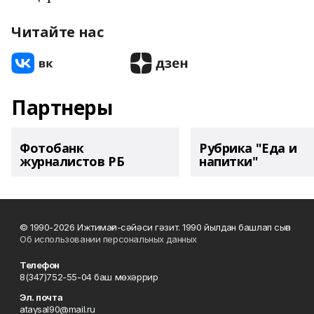
Читайте нас
Партнеры
Фотобанк
Рубрика "Еда и
журналистов РБ
напитки"
© 1990-2026 Ижтимағи-сәйәси гәзит. 1990 йылдан башлап сыға
Об использовании персональных данных
Телефон
8(347)752-55-04 баш мөхәррир
Эл. почта
ataysal90@mail.ru