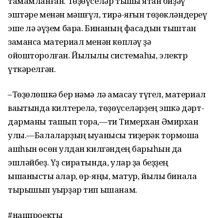
тамамланған. Төҙөүселәр тышҡы яҡтан биҙәү
эштәре менән мәшғүл, тирә-яғын төҙөкләндереү
эше лә әүҙем бара. Бинаның фасадын тыштан
заманса материал менән көпләү ҙә
ойошторолған. Йылылыҡ системаһы, электр
үткәрелгән.
–Төҙөлөшкә бер нәмә лә ҡамасау түгел, материал
ваҡытында килтерелә, төҙөүселәрҙең эшкә дәрт-
дарманы ташып тора,—ти Тимерхан Әмирхан
улы.—Балаларҙың ҡыуанысы тиҙерәк тормошҡа
ашһын өсөн ҡулдан килгәндең барыһын да
эшләйбеҙ. Үҙ сиратында, улар ҙа беҙҙең
ышанысты аҡлар, өр-яңы, матур, йылы бинала
тырышып уҡырҙар тип ышанам.
#нацпроекты