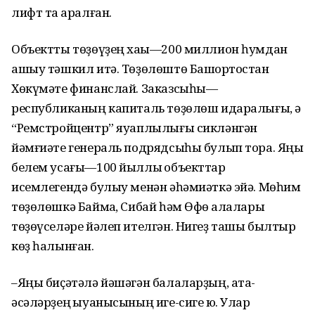
лифт та ҡаралған.
Объектты төҙөүҙең хаҡы—200 миллион һумдан
ашыу тәшкил итә. Төҙөлөштө Башҡортостан
Хөкүмәте финанслай. Заказсыһы—
республиканың капиталь төҙөлөш идаралығы, ә
“Ремстройцентр” яуаплылығы сикләнгән
йәмғиәте генераль подрядсыһы булып тора. Яңы
белем усағы—100 йыллыҡ объекттар
исемлегендә булыу менән әһәмиәткә эйә. Мөһим
төҙөлөшкә Баймаҡ, Сибай һәм Өфө ҡалалары
төҙөүселәре йәлеп ителгән. Нигеҙ ташы былтыр
көҙ һалынған.
–Яңы биҫәтәлә йәшәгән балаларҙың, ата-
әсәләрҙең ҡыуанысының иге-сиге юҡ. Улар