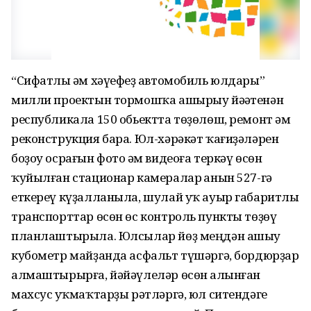
“Сифатлы һәм хәүефһеҙ автомобиль юлдары”
милли проектын тормошҡа ашырыу йәһәтенән
республикала 150 обьектта төҙөлөш, ремонт һәм
реконструкция бара. Юл-хәрәкәт ҡағиҙәләрен
боҙоу осрағын фото һәм видеоға теркәү өсөн
ҡуйылған стационар камералар һанын 527-гә
еткереү күҙалланыла, шулай уҡ ауыр габаритлы
транспорттар өсөн өс контроль пункты төҙөү
планлаштырыла. Юлсылар йөҙ меңдән ашыу
кубометр майҙанда асфальт түшәргә, бордюрҙар
алмаштырырға, йәйәүлеләр өсөн һалынған
махсус һуҡмаҡтарҙы рәтләргә, юл ситендәге