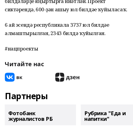
билдәләрҙе яңыртырға ниәтләй. Проект
сиктәрендә, 600-ҙән ашыу юл билдәһе ҡуйыласаҡ.
6 ай эсендә республикала 3737 юл билдәһе
алмаштырылған, 2343 билдә ҡуйылған.
#нацпроекты
Читайте нас
Партнеры
Фотобанк
Рубрика "Еда и
журналистов РБ
напитки"