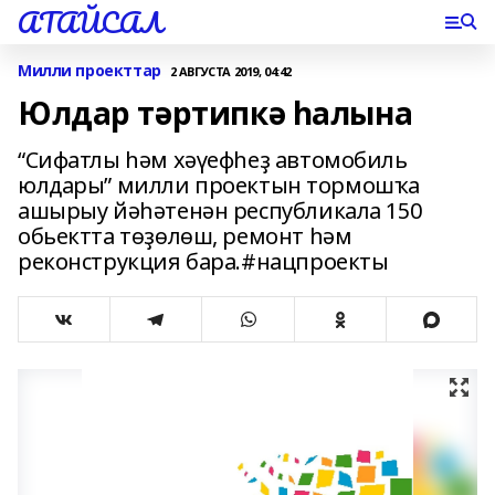
АТАЙСАЛ
Милли проекттар
2 АВГУСТА 2019, 04:42
Юлдар тәртипкә һалына
“Сифатлы һәм хәүефһеҙ автомобиль
юлдары” милли проектын тормошҡа
ашырыу йәһәтенән республикала 150
обьектта төҙөлөш, ремонт һәм
реконструкция бара.#нацпроекты