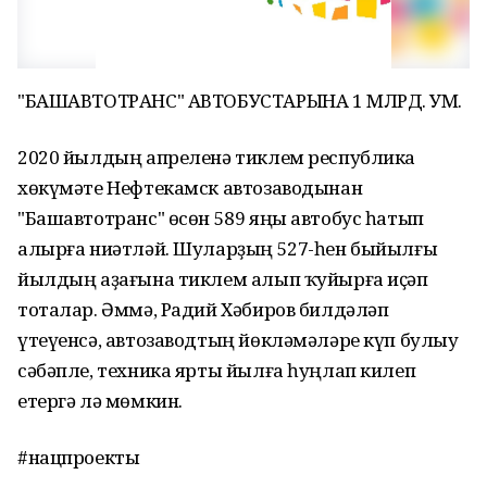
"БАШАВТОТРАНС" АВТОБУСТАРЫНА 1 МЛРД. ҺУМ.
2020 йылдың апреленә тиклем республика
хөкүмәте Нефтекамск автозаводынан
"Башавтотранс" өсөн 589 яңы автобус һатып
алырға ниәтләй. Шуларҙың 527-һен быйылғы
йылдың аҙағына тиклем алып ҡуйырға иҫәп
тоталар. Әммә, Радий Хәбиров билдәләп
үтеүенсә, автозаводтың йөкләмәләре күп булыу
сәбәпле, техника ярты йылға һуңлап килеп
етергә лә мөмкин.
#нацпроекты