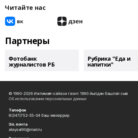
Читайте нас
Партнеры
Фотобанк
Рубрика "Еда и
журналистов РБ
напитки"
© 1990-2026 Ижтимағи-сәйәси гәзит. 1990 йылдан башлап сыға
Об использовании персональных данных
Телефон
8(347)752-55-04 баш мөхәррир
Эл. почта
ataysal90@mail.ru