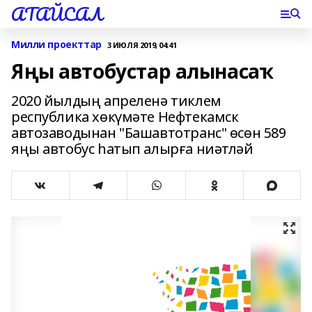
АТАЙСАЛ
Милли проекттар
3 ИЮЛЯ 2019, 04:41
Яңы автобустар алынасаҡ
2020 йылдың апреленә тиклем
республика хөкүмәте Нефтекамск
автозаводынан "Башавтотранс" өсөн 589
яңы автобус һатып алырға ниәтләй