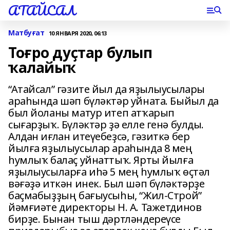
АТАЙСАЛ
Матбуғат
10 ЯНВАРЯ 2020, 06:13
Тоғро дуҫтар булып
ҡалайыҡ
“Атайсал” гәзите йыл да яҙылыусылары
араһында шәп бүләктәр уйната. Быйыл да
был йоланы матур итеп атҡарып
сығарҙыҡ. Бүләктәр ҙә елле генә булды.
Алдан иғлан итеүебеҙсә, гәзиткә бер
йылға яҙылыусылар араһында 8 мең
һумлыҡ балаҫ уйнаттыҡ. Ярты йылға
яҙылыусыларға иһә 5 мең һумлыҡ өҫтәл
вәғәҙә иткән инек. Был шәп бүләктәрҙе
баҫмабыҙҙың бағыусыһы, “Жил-Строй”
йәмғиәте директоры Н. А. Тажетдинов
бирҙе. Бынан тыш дәртләндереүсе