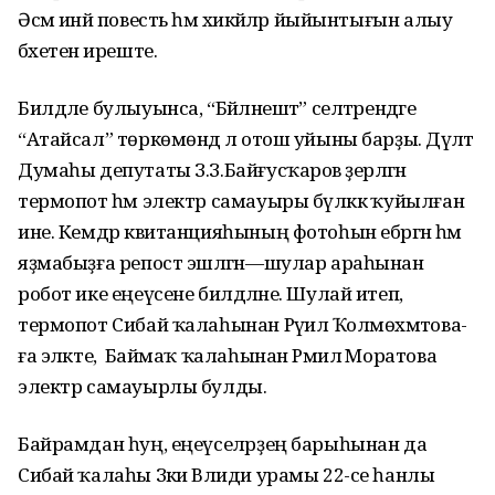
Әсмә инәй повесть һәм хикәйәләр йыйынтығын алыу
бәхетенә иреште.
Билдәле булыуынса, “Бәйләнештә” селтәрендәге
“Атайсал” төркөмөндә лә отош уйыны барҙы. Дәүләт
Думаһы депутаты З.З.Байғусҡаров әҙерләгән
термопот һәм электр самауыры бүләккә ҡуйылған
ине. Кемдәр квитанцияһының фотоһын ебәргән һәм
яҙмабыҙға репост эшләгән—шулар араһынан
робот ике еңеүсене билдәләне. Шулай итеп,
термопот Сибай ҡалаһынан Рәүилә Ҡолмөхәмәтова-
ға эләкте, ә Баймаҡ ҡалаһынан Рәмилә Моратова
электр самауырлы булды.
Байрамдан һуң, еңеүселәрҙең барыһынан да
Сибай ҡалаһы Зәки Вәлиди урамы 22-се һанлы