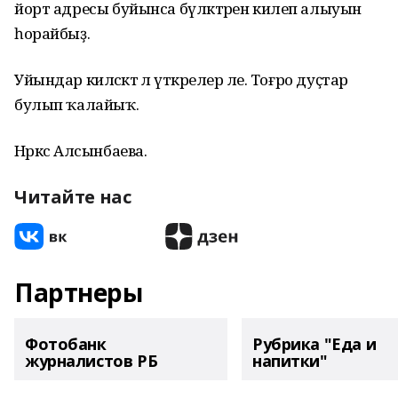
йорт адресы буйынса бүләктәрен килеп алыуын
һорайбыҙ.
Уйындар киләсәктә лә үткәрелер әле. Тоғро дуҫтар
булып ҡалайыҡ.
Нәркәс Алсынбаева.
Читайте нас
Партнеры
Фотобанк
Рубрика "Еда и
журналистов РБ
напитки"