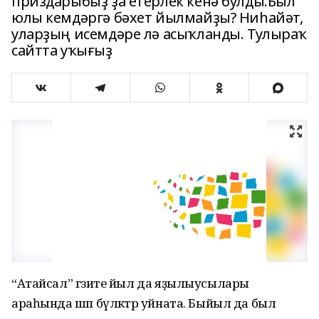
приздарыбыҙ ҙа етерлек кенә булды.Был
юлы кемдәргә бәхет йылмайҙы? Ниһайәт,
уларҙың исемдәре лә асыҡланды. Тулыраҡ
сайтта уҡығыҙ
“Атайсал” гәзите йыл да яҙылыусылары
араһында шәп бүләктәр уйната. Быйыл да был