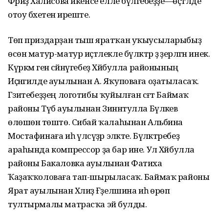
Фәриҙә Халисова икенсе елле бүләгебеҙҙе—өҫтәлде
отоу бәхетенә иреште.
Төп приздарҙан тыш яратҡан уҡыусыларыбыҙ
өсөн матур-матур иҫтәлекле бүләктәр ҙә әҙерләгән инек.
Күркәм генә сәйнүгебеҙ Хәйбулла районының
Иҫәнгилде ауылынан А. Яҡуповаға оҙатыласаҡ.
Гәзитебеҙҙең логотибы ҡуйылған сәғәт Баймаҡ
районы Түбә ауылынан Зиннәтулла Бүләкәев
өлөшөнә төштө. Сибай ҡалаһынан Альбина
Мостафинаға иһә үлсәүҙәр эләкте. Бүләктәребеҙ
араһында компрессор ҙа бар ине. Ул Хәйбулла
районы Бакаловка ауылынан Фатиха
Ҡаҙаҡҡоловаға тап-шырыласаҡ. Баймаҡ районы
Ярат ауылынан Хәлиҙә Ғәҙелшина иһә өрөп
тултырмалы матрасҡа эйә булды.