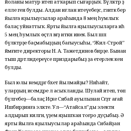
йоланы матур итеп атҡарып сығарҙыҡ. Бүләктәр ҙә
елле генә булды. Алдан иғлан итеүебеҙсә, гәзиткә бер
йылға яҙылыусылар араһында 8 мең һумлыҡ
балаҫ уйнаттыҡ. Ярты йылға яҙылыусыларға иһә
5 мең һумлыҡ өҫтәл вәғәҙә иткән инек. Был шәп
бүләктәрҙе баҫмабыҙҙың бағыусыһы, “Жил-Строй”
йәмғиәте директоры Н. А. Тажетдинов бирҙе. Бынан
тыш дәртләндереүсе приздарыбыҙ ҙа етерлек кенә
булды.
Был юлы кемдәргә бәхет йылмайҙы? Ниһайәт,
уларҙың исемдәре лә асыҡланды. Шулай итеп, төп
бүләгебеҙ—балаҫ Иҫке Сибай ауылынан Сәғәҙәт ағай
Ишбирҙинға эләкте. Ул—“Атайсал”ды электән
алдырып килгән, әүҙем яҙышҡан тоғро дуҫыбыҙ. Ә
ярты йылға яҙылыусылар араһында Сибайҙан