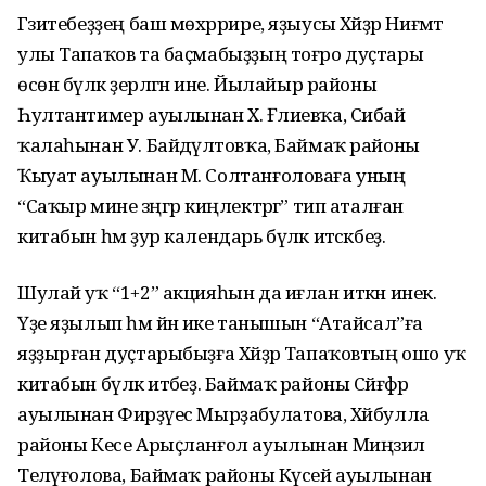
Гәзитебеҙҙең баш мөхәррире, яҙыусы Хәйҙәр Ниғәмәт
улы Тапаҡов та баҫмабыҙҙың тоғро дуҫтары
өсөн бүләк әҙерләгән ине. Йылайыр районы
Һултантимер ауылынан Х. Ғәлиевҡа, Сибай
ҡалаһынан У. Байдәүләтовҡа, Баймаҡ районы
Ҡыуат ауылынан М. Солтанғоловаға уның
“Саҡыр мине зәңгәр киңлектәргә” тип аталған
китабын һәм ҙур календарь бүләк итәсәкбеҙ.
Шулай уҡ “1+2” акцияһын да иғлан иткән инек.
Үҙе яҙылып һәм йәнә ике танышын “Атайсал”ға
яҙҙырған дуҫтарыбыҙға Хәйҙәр Тапаҡовтың ошо уҡ
китабын бүләк итәбеҙ. Баймаҡ районы Сәйғәфәр
ауылынан Фирҙәүес Мырҙабулатова, Хәйбулла
районы Кесе Арыҫланғол ауылынан Миңзилә
Теләүғолова, Баймаҡ районы Күсей ауылынан