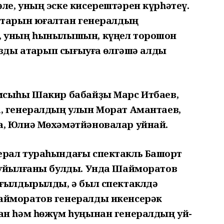
е, уның эске кисерештәрен күрһәтеү.
ттарын юғалтҡан генералдың
, уның һынылышын, күңел торошон
азды атҡарып сығыуға өлгәшә алды
мсыһы Шакир бабайҙы Марс Итбаев,
, генералдың улын Морат Амантаев,
, Юлиә Мөхәмәтйәновалар уйнай.
рал тураһындағы спектакль Башҡорт
ҡуйылғаны булды. Унда Шайморатов
ағылдырылды, ә был спектаклдә
айморатов генералды икенсерәк
ан һәм һөжүм һуңынан генералдың уй-