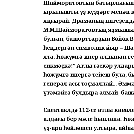
Шайморатовтың батырлығын 
ҡырылышты үҙ күҙҙәре менән 
яңғырай. Драманың нигеҙенд
М.М.Шайморатовтың яҙмышы тү
булған, башҡорттарҙың Бөйөк 
һеңдергән символик йыр – Ша
ята. Һөжүмгә инер алдынан ген
сикмәҫкә!” Атлы ғәскәр ҡулдар
һөжүмгә инергә тейеш була, 
генерал асыҡ тоҫмаллай... Әм
үтәмәйсә булдыра алмай, башҡа 
Спектаклдә 112-се атлы кава
алдағы бер мәле һынлана. Һөж
үҙ-ара һөйләшеп ултыра, ҡайһ