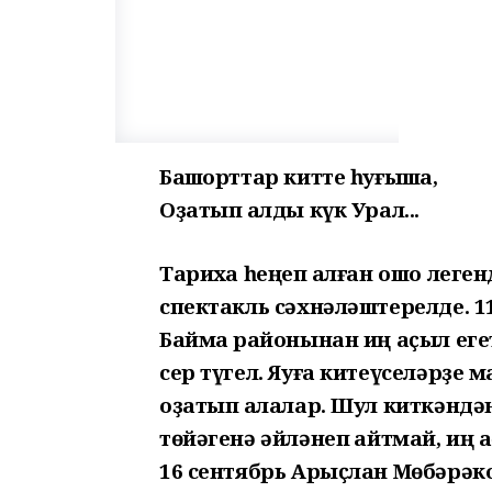
Башҡорттар китте һуғышҡа,
Оҙатып ҡалды күк Урал...
Тарихҡа һеңеп ҡалған ошо лег
спектакль сәхнәләштерелде. 1
Баймаҡ районынан иң аҫыл еге
сер түгел. Яуға китеүселәрҙе
оҙатып ҡалалар. Шул киткәндән
төйәгенә әйләнеп ҡайтмай, иң а
16 сентябрь Арыҫлан Мөбәрәко