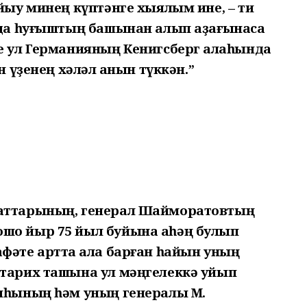
уйыу минең күптәнге хыялым ине, – ти
м да һуғыштың башынан алып аҙағынаса
е ул Германияның Кенигсберг ҡалаһында
н үҙенең хәләл ҡанын түккән.”
даттарының, генерал Шайморатовтың
ошо йыр 75 йыл буйына аһәң булып
фәте артта ҡала барған һайын уның
 тарих ташына ул мәңгелеккә уйып
ияһының һәм уның генералы М.