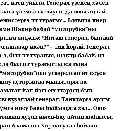
сат итеп ҡуйыла. Генерал үҙенең хәлен
әләтә үлемгә тығыуын да яҡшы аңлай.
жиссерға ит турағыс... Һуғышҡа инер
өгән Шакир бабай “мясорубка”ны
ералға өндәшә: “Иптәш генерал, бындай
улланалар икән?” – тип һорай. Генерал
-ә, был ит турағыс, Шакир бабай, ит
одҡа был ит турағысты юҡҡа ғына
 “мясорубка”нан үткәрелгән ит кеүек
Танау аҫтарында мыйыҡтары ла
арамаған йәп-йәш егеттәрҙең был
ыҡ күҙаллай генерал. Танктарға ҡаршы
мгә инеү башҡа һыймаҫлыҡ хәл... Ошо
уғышып яуҙан имен-һау ҡайтҡан шаһитсы,
еран Азаматов Хөрмәтулла һөйләп