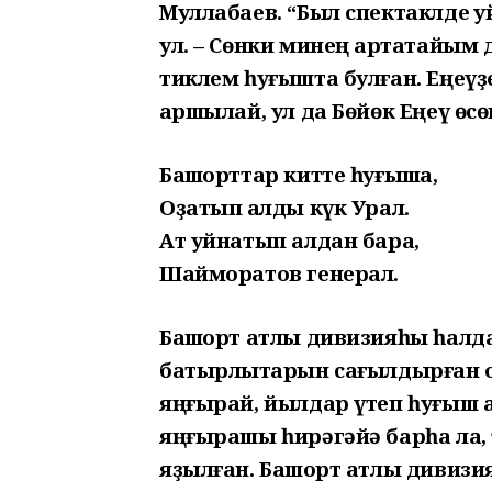
Муллабаев. “Был спектаклде ҡ
ул. – Сөнки минең ҡартатайы
тиклем һуғышта булған. Еңеүҙ
ҡаршылай, ул да Бөйөк Еңеү өсө
Башҡорттар китте һуғышҡа,
Оҙатып ҡалды күк Урал.
Ат уйнатып алдан бара,
Шайморатов генерал.
Башҡорт атлы дивизияһы һал
батырлыҡтарын сағылдырған 
яңғырай, йылдар үтеп һуғыш а
яңғырашы һирәгәйә барһа ла,
яҙылған. Башҡорт атлы дивиз