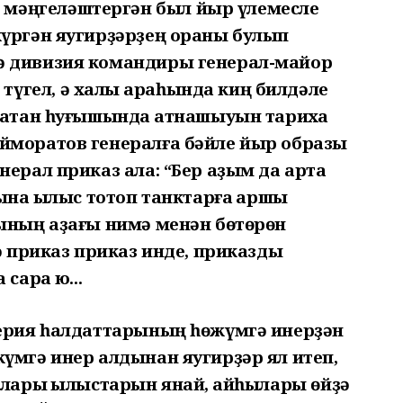
мәңгеләштергән был йыр үлемесле
күргән яугирҙәрҙең ораны булып
ә дивизия командиры генерал-майор
гел, ә халыҡ араһында киң билдәле
Ватан һуғышында ҡатнашыуын тарихҡа
йморатов генералға бәйле йыр образы
ерал приказ ала: “Бер аҙым да артҡа
ына ҡылыс тотоп танктарға ҡаршы
бының аҙағы нимә менән бөтөрөн
мә приказ приказ инде, приказды
сара юҡ...
лерия һалдаттарының һөжүмгә инерҙән
үмгә инер алдынан яугирҙәр ял итеп,
ылары ҡылыстарын янай, ҡайһылары өйҙә