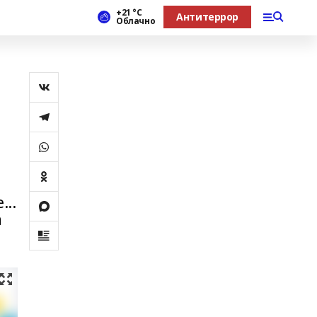
+21 °С
Антитеррор
Облачно
а
...
а