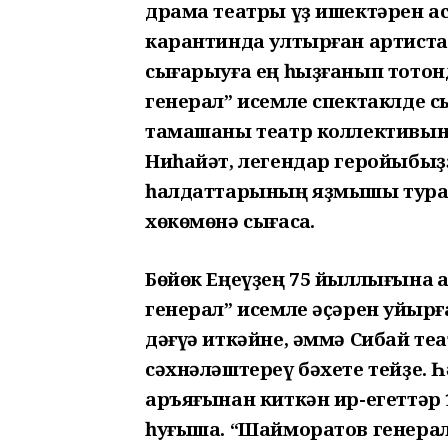
драма театры үҙ ишектәрен ас
карантинда ултырған артиста
сығарыуға ең һыҙғанып тото
генерал” исемле спектаклде 
тамашаны театр коллективына
Ниһайәт, легендар геройыбыҙҙ
һалдаттарының яҙмышы тура
хөкөмөнә сығасаҡ.
Бөйөк Еңеүҙең 75 йыллығына 
генерал” исемле әҫәрен ҡуйыр
дәғүә иткәйне, әммә Сибай т
сәхнәләштереү бәхете тейҙе. Һ
аръяғынан киткән ир-егеттәр
һуғыша. “Шайморатов генерал