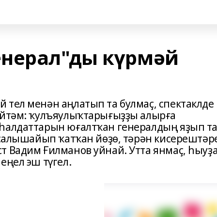
енерал"ды күрмәй
 тел менән аңлатып та булмаҫ, спектаклде
әйтәм: ҡулъяулыҡтарығыҙҙы алырға
 һалдаттарын юғалтҡан генералдың яҙып т
 салышайып ҡатҡан йөҙө, тәрән кисерештәре
т Вадим Ғилманов уйнай. Утта янмаҫ, һыуҙ
еңел эш түгел.