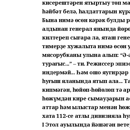
кисерештәрен яҡтыртыу төп маҡ
һәйбәт белә, һалдаттарын күр
Бына нимә өсөн кәрәк булды ре
алдынан генерал янында йөр
килтереп сығара ла, яҡташ ген
тимерҙе хужалыҡта нимә өсөн ҡ
мясорубканы ҡулына алып: “Ә-ә
турағыс...” – ти. Режиссер эпиз
индермәй... Һәм ошо яугирҙәр
һуғыш яланында ятып ҡала... 
кипмәгән, һөйөп-һөйөлөп тә ҡ
һөжүмдән кире сыҡмауҙарын ас
аттар һәм ҡылыстар менән һөжү
хаҡта 112-се атлы дивизияла һ
I Этҡол ауылында йәшәгән вет