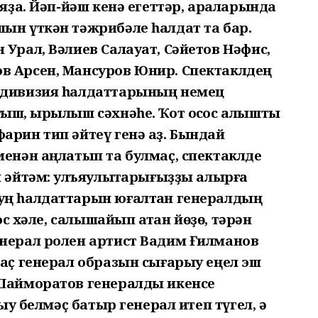
 яҙа. Йәп-йәш кенә егеттәр, араларында
ын үткән тәжрибәле һалдат та бар.
 Урал, Вәлиев Салауат, Сәйетов Нәфис,
в Арсен, Мансуров Юнир. Спектаклдең
ы дивизия һалдаттарының немец
ыш, ҡырылыш сәхнәһе. Ҡот осҡос алышты
арин тип әйтеү генә аҙ. Бындай
менән аңлатып та булмаҫ, спектаклде
п әйтәм: ҡулъяулыҡтарығыҙҙы алырға
уң һалдаттарын юғалтҡан генералдың
ос хәле, салышайып ҡатҡан йөҙө, тәрән
енерал ролен артист Вадим Ғилманов
маҫ генерал образын сығарыу еңел эш
 Шайморатов генералды икенсе
ҡыу белмәҫ батыр генерал итеп түгел, ә