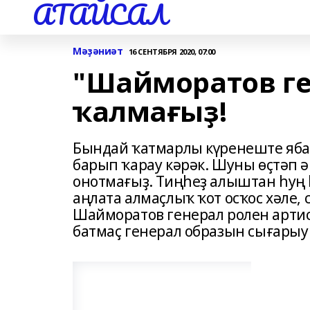
АТАЙСАЛ
Мәҙәниәт
16 СЕНТЯБРЯ 2020, 07:00
"Шайморатов г
ҡалмағыҙ!
Бындай ҡатмарлы күренеште ябай
барып ҡарау кәрәк. Шуны өҫтәп 
онотмағыҙ. Тиңһеҙ алыштан һуң
аңлата алмаҫлыҡ ҡот осҡос хәле,
Шайморатов генерал ролен артис
батмаҫ генерал образын сығарыу 