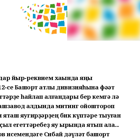
ендар йыр-реквием хаҡында яңы
12-се Башҡорт атлы дивизияһына фәҡәт
ттәрҙе һайлап алғандары бер кемгә лә
 машзавод алдында митинг ойоштороп
 яҡташ яугирҙәрҙең бик күптәре тыуған
ҫыл егеттәребеҙ яу ҡырында ятып ҡала...
в исемендәге Сибай дәүләт башҡорт