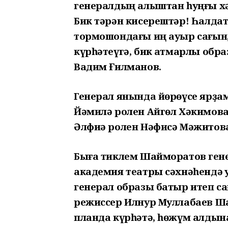
генералдың алыштан һуңғы хәл
Бик тәрән кисерештәр! Һалда
тормошондағы иң ауыр сағын
күрһәтеүгә, бик ҡатмарлы обр
Вадим Ғилманов.
Генерал янында йөрөүсе ярҙа
Йәмилә ролен Айгөл Хәкимова
Әлфиә ролен Нәфисә Мәжитова
Быға тиклем Шайморатов гене
академия театры сәхнәһендә 
генерал образы батыр итеп с
режиссер Илнур Муллабаев Ш
планда күрһәтә, һөжүм алдын