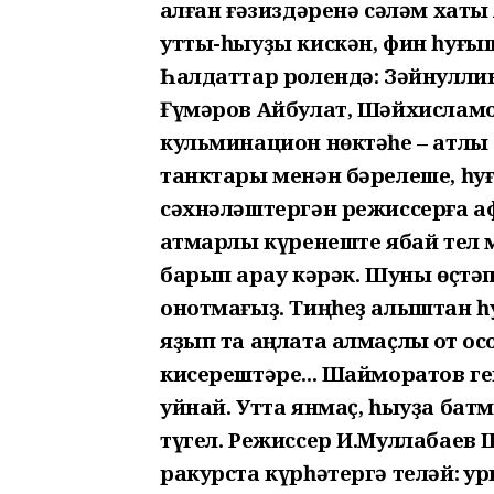
ҡалған ғәзиздәренә сәләм хаты
утты-һыуҙы кискән, фин һуғыш
Һалдаттар ролендә: Зәйнуллин
Ғүмәров Айбулат, Шәйхисламо
кульминацион нөктәһе – атл
танктары менән бәрелеше, һуғ
сәхнәләштергән режиссерға аф
ҡатмарлы күренеште ябай тел 
барып ҡарау кәрәк. Шуны өҫтә
онотмағыҙ. Тиңһеҙ алыштан һ
яҙып та аңлата алмаҫлыҡ ҡот осҡ
кисерештәре... Шайморатов г
уйнай. Утта янмаҫ, һыуҙа бат
түгел. Режиссер И.Муллабаев
ракурста күрһәтергә теләй: ҡур