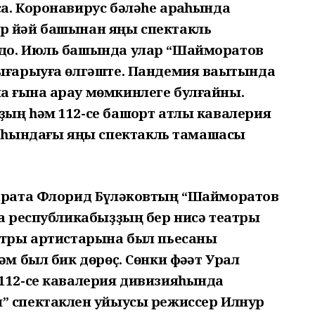
а. Коронавирус бәләһе арҡаһында
р йәй башынан яңы спектакль
ндо. Июль башында улар “Шайморатов
сығарыуға өлгәште. Пандемия ваҡытында
 ғына ҡарау мөмкинлеге булғайны.
ың һәм 112-се башҡорт атлы кавалерия
һындағы яңы спектакль тамашасы
ҡарата Флорид Бүләковтың “Шайморатов
ға республикабыҙҙың бер нисә театры
еатры артистарына был пьесаны
әм был бик дөрөҫ. Сөнки фәҡәт Урал
 112-се кавалерия дивизияһында
” спектаклен ҡуйыусы режиссер Илнур