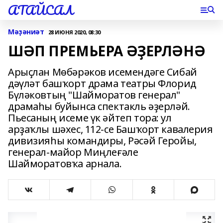
АТАЙСАЛ
Мәҙәниәт
28 ИЮНЯ 2020, 08:30
ШӘП ПРЕМЬЕРА ӘҘЕРЛӘНӘ
Арыҫлан Мөбәрәков исемендәге Сибай
дәүләт башҡорт драма театры Флорид
Бүләковтың "Шайморатов генерал"
драмаһы буйынса спектакль әҙерләй.
Пьесаның исеме үк әйтеп тора: ул
арҙаҡлы шәхес, 112-се Башҡорт кавалерия
дивизияһы командиры, Рәсәй Геройы,
генерал-майор Миңлеғәле
Шайморатовҡа арнала.