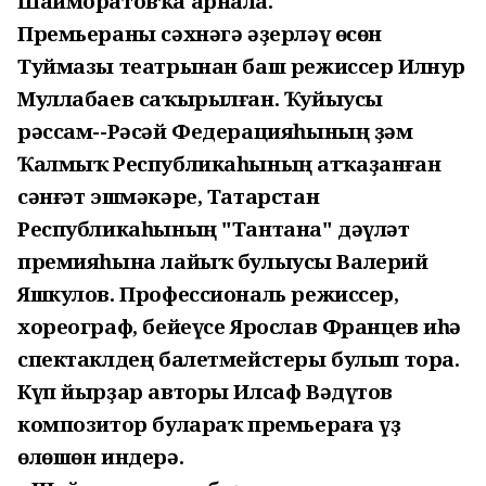
Шайморатовҡа арнала.
Премьераны сәхнәгә әҙерләү өсөн
Туймазы театрынан баш режиссер Илнур
Муллабаев саҡырылған. Ҡуйыусы
рәссам--Рәсәй Федерацияһының ҙәм
Ҡалмыҡ Республикаһының атҡаҙанған
сәнғәт эшмәкәре, Татарстан
Республикаһының "Тантана" дәүләт
премияһына лайыҡ булыусы Валерий
Яшкулов. Профессиональ режиссер,
хореограф, бейеүсе Ярослав Францев иһә
спектаклдең балетмейстеры булып тора.
Күп йырҙар авторы Илсаф Вәдүтов
композитор булараҡ премьераға үҙ
өлөшөн индерә.