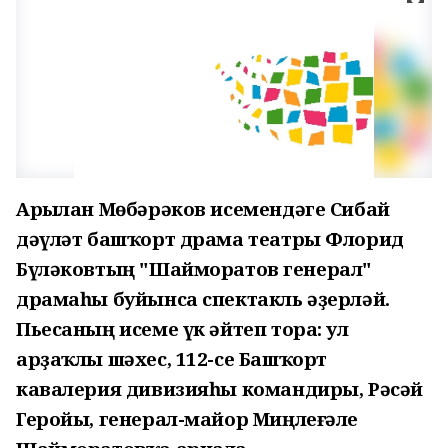
Арыҫлан Мөбәрәков исемендәге Сибай
дәүләт башҡорт драма театры Флорид
Бүләковтың "Шайморатов генерал"
драмаһы буйынса спектакль әҙерләй.
Пьесаның исеме үк әйтеп тора: ул
арҙаҡлы шәхес, 112-се Башҡорт
кавалерия дивизияһы командиры, Рәсәй
Геройы, генерал-майор Миңлеғәле