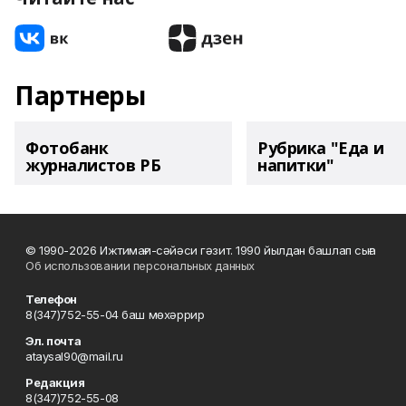
Партнеры
Фотобанк
Рубрика "Еда и
журналистов РБ
напитки"
© 1990-2026 Ижтимағи-сәйәси гәзит. 1990 йылдан башлап сыға
Об использовании персональных данных
Телефон
8(347)752-55-04 баш мөхәррир
Эл. почта
ataysal90@mail.ru
Редакция
8(347)752-55-08