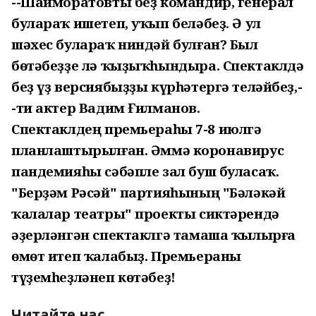
--Шайморатовты беҙ командир, генерал
булараҡ ишетеп, уҡып беләбеҙ. Ә ул
шәхес булараҡ ниндәй булған? Был
бөтәбеҙҙе лә ҡыҙыҡһындыра. Спектаклдә
беҙ үҙ версиябыҙҙы күрһәтергә теләйбеҙ,-
-ти актер Вадим Ғилманов.
Спектаклдең премьераһы 7-8 июлгә
планлаштырылған. Әммә коронавирус
пандемияһы сәбәпле зал буш буласаҡ.
"Берҙәм Рәсәй" партияһының "Бәләкәй
ҡалалар театры" проекты сиктәрендә
әҙерләнгән спектаклгә тамаша ҡылырға
өмөт итеп ҡалабыҙ. Премьераны
түҙемһеҙләнеп көтәбеҙ!
Читайте нас