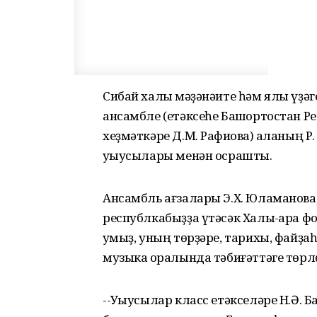
Сибай халыҡ мәҙәнәите һәм ялы үҙә
ансамбле (етәксеһе Башҡортостан Р
хеҙмәткәре Д.М. Рафиҡова) ҡаланың 
уҡыусылары менән осрашты.
Ансамбль ағзалары Э.Х. Юламанова, 
республкабыҙҙа үтәсәк Халыҡ-ара ф
ҡумыҙ, уның төрҙәре, тарихы, файҙ
музыка ҡоралында тәбиғәттәге төр
--Уҡыусылар класс етәкселәре Н.Ә. 