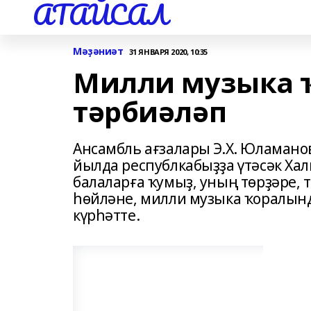
АТАЙСАЛ
Мәҙәниәт
31 ЯНВАРЯ 2020, 10:35
Милли музыка 
тәрбиәләп
Ансамбль ағзалары Э.Х. Юламанова
йылда республкабыҙҙа үтәсәк Ха
балаларға ҡумыҙ, уның төрҙәре,
һөйләне, милли музыка ҡоралын
күрһәтте.