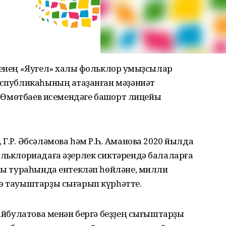
генең «Яугел» халыҡ фольклор ҡумыҙсылар
еспубликаһының атҡаҙанған мәҙәниәт
Р. Өмөтбаев исемендәге башҡорт лицейы
Г.Р. Әбсәләмова һәм Р.Һ. Аҡманова 2020 йылда
ольклориадаға әҙерлек сиктәрендә балаларға
аһы тураһында ентекләп һөйләне, милли
лө тауыштарҙы сығарып күрһәтте.
Байбулатова менән бергә беҙҙең сығыштарҙы