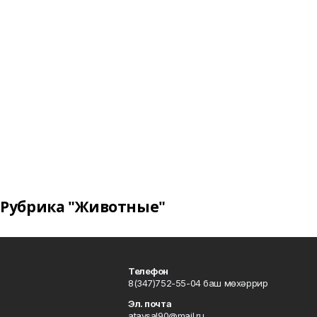
Рубрика "Животные"
Телефон
8(347)752-55-04 баш мөхәррир
Эл. почта
ataysal90@mail.ru