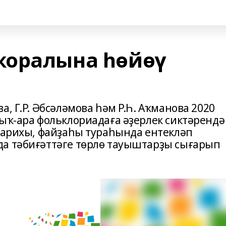
ҡоралына һөйөү
, Г.Р. Әбсәләмова һәм Р.Һ. Аҡманова 2020
лыҡ-ара фольклориадаға әҙерлек сиктәрендә
 тарихы, файҙаһы тураһында ентекләп
да тәбиғәттәге төрлө тауыштарҙы сығарып