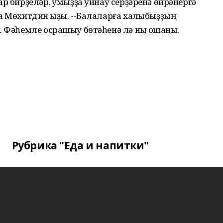
р бирҙеләр, ҡумыҙҙа уйнау серҙәренә өйрәнергә
а Мөхитдин ҡыҙы. --Балаларға халҡыбыҙҙың
. Фәһемле осрашыу бөтәһенә лә ныҡ оҡшаны.
Рубрика "Еда и напитки"