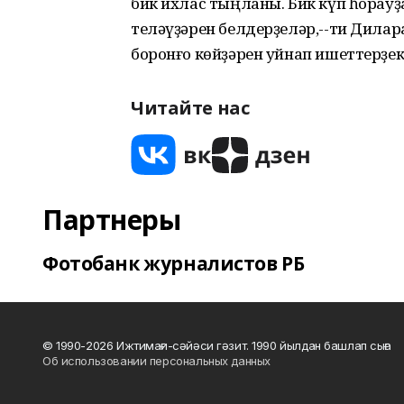
бик ихлас тыңланы. Бик күп һорауҙа
теләүҙәрен белдерҙеләр,--ти Дилар
боронғо көйҙәрен уйнап ишеттерҙек
Читайте нас
Партнеры
Фотобанк журналистов РБ
© 1990-2026 Ижтимағи-сәйәси гәзит. 1990 йылдан башлап сыға
Об использовании персональных данных