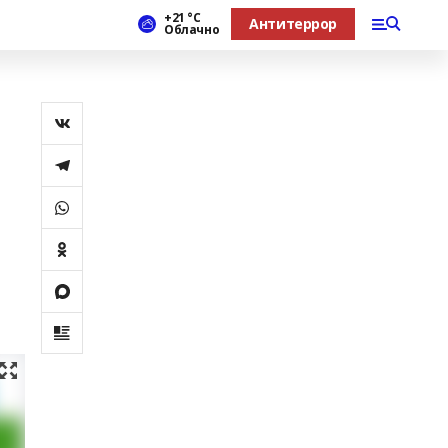
+21 °С
Антитеррор
Облачно