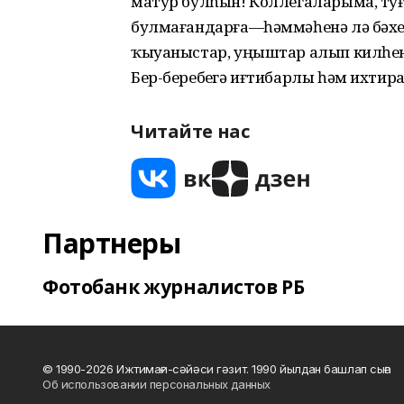
матур булһын! Коллегаларыма, ту
булмағандарға—һәммәһенә лә бәхе
ҡыуаныстар, уңыштар алып килһен
Бер-беребеҙгә иғтибарлы һәм ихти
Читайте нас
Партнеры
Фотобанк журналистов РБ
© 1990-2026 Ижтимағи-сәйәси гәзит. 1990 йылдан башлап сыға
Об использовании персональных данных