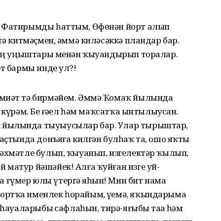
. Фатирымды һаттым, Өфөнән йорт алып
тә китмәҫмен, әммә киләсәккә пландар бар.
енең уңыштары менән ҡыуандырып торалар.
ет бармы инде ул?!
әмиәт тә бирмәйем. Әммә Ҡомаҡ йылында
 күрәм. Беҙ ғәҙел һәм маҡсатҡа ынтылыусан.
 йылында тыуыусылар бар. Улар тырыштар,
 аҫтында донъяға килгән булһаҡ та, ошо яҡты
рәхмәтле булып, ҡыуанып, изгелектәр ҡылып,
 матур йәшәйек! Алға ҡуйған изге уй-
ғүмер юлы үтергә яҙһын! Мин бит намаҙ
ортҡа именлек һорайым, үҙемә, яҡындарыма
 һауаларыбыҙ сафлаһын, тирә-яғыбыҙ таҙа һәм