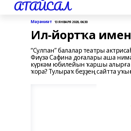
АТАЙСАЛ
Мәҙәниәт
13 ЯНВАРЯ 2020, 06:30
Ил-йортҡа имен
“Сулпан” балалар театры актрис
Фиүзә Сафина доғалары аша ним
күркәм юбилейын ҡаршы алырға 
ҡора? Тулыраҡ беҙҙең сайтта уҡы