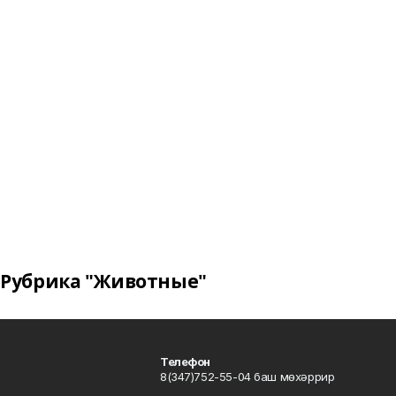
Рубрика "Животные"
Телефон
8(347)752-55-04 баш мөхәррир