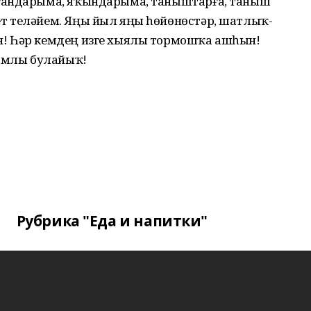
ғандарыма, яҡындарыма, таныштарға, таныш
т теләйем. Яңы йыл яңы һөйөнөстәр, шатлыҡ-
! Һәр кемдең изге хыялы тормошҡа ашһын!
рамлы булайыҡ!
Рубрика "Еда и напитки"