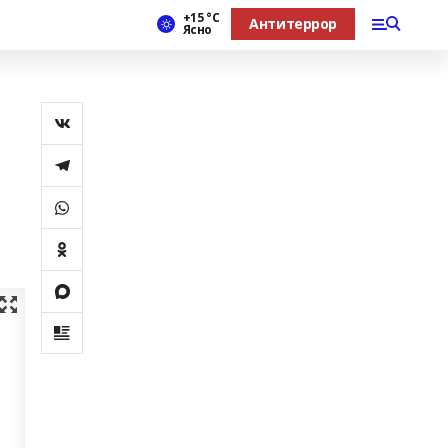
+15 °С
Антитеррор
Ясно