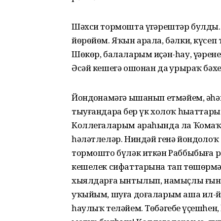
Шәхси тормошта үҙгәрештәр булды
йөрөйөм. Яҡын арала, бәлки, күсеп 
Шөкөр, балаларым иҫән-һау, үҙҙәр
Әсәй кешегә ошонан да ҙурыраҡ бәх
Йондоҙнамәгә ышанып етмәйем, әһ
тыуғандарҙа бер үк холоҡ һыҙаттары
Коллегаларым араһында ла Ҡомаҡ
һәләтлеләр. Ниндәй генә йондоҙлоҡ
тормошто бүләк иткән Раббыбыҙға 
кешелек сифаттарына тап төшөрмәй
хыялдарға ынтылып, намыҫлы ғына 
уҡыйым, шуға доғаларым аша ил-й
һаулыҡ теләйем. Төбәгебеҙ үҫешһен,