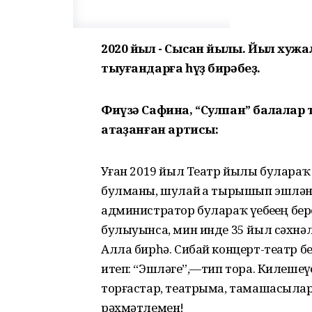
2020 йыл - Сысҡан йылы. Йыл хуж
тыуғандарға һүҙ бирәбеҙ.
Фиүзә Сафина, “Сулпан” балалар
атҡаҙанған артисы:
Уҙған 2019 йыл Театр йылы булараҡ 
булманы, шулай ҙа тырышып эшләне
администратор булараҡ үҙебеҙҙең 
булыуынса, мин инде 35 йыл сәхнә
Алла бирһә. Сибай концерт-театр 
итеп: “Эшләгеҙ”,—тип тора. Килешеү
торғастар, театрыма, тамашасылар
рәхмәтлемен!