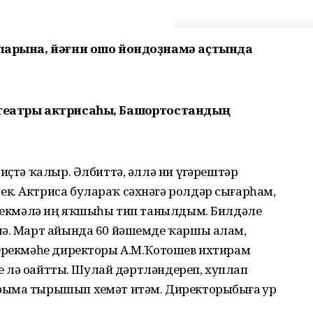
аларына, йәғни ошо йондоҙнамә аҫтында
 театры актрисаһы, Башҡортостандың
иҫтә ҡалыр. Әлбиттә, әллә ни үҙгәрештәр
к. Актриса булараҡ сәхнәгә ролдәр сығарһам,
берекмәлә иң яҡшыһы тип танылдым. Билдәле
лә. Март айында 60 йәшемде ҡаршы алам,
берекмәһе директоры А.М.Ҡотошев ихтирам
ҙе лә оҙайтты. Шулай дәртләндереп, хуплап
ыма тырышып хеҙмәт итәм. Директорыбыҙға ҙур