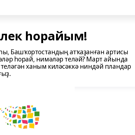
лек һорайым!
аһы, Башҡортостандың атҡаҙанған артисы
әләр һорай, нимәләр теләй? Март айында
теләгән ханым киләсәккә ниндәй пландар
ғыҙ.