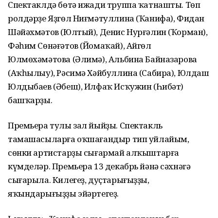
Спектаклдә бөтә ижади труппа ҡатнашты. Төп
ролдәрҙе Яҙгөл Ниғмәтуллина (Ҡанифа), Фидан
Шәйәхмәтов (Юлтый), Денис Нурғәлин (Ҡорман),
Фәһим Сөнәғәтов (Йомаҡай), Айгөл
Юлмөхәмәтова (Әлимә), Альбина Байназарова
(Аҡһылыу), Рәсимә Хәйбуллина (Сабира), Юлдаш
Юлдыбаев (Әбеш), Илфаҡ Исҡужин (Һибәт)
башҡарҙы.
Премьера тулы зал йыйҙы. Спектакль
тамашасыларға оҡшағандыр тип уйлайым,
сөнки артистарҙы сығармай алҡыштарға
күмделәр. Премьера 13 декабрь йәнә сәхнәгә
сығарыла. Килегеҙ, дуҫтарығыҙҙы,
яҡындарығыҙҙы эйәртегеҙ.