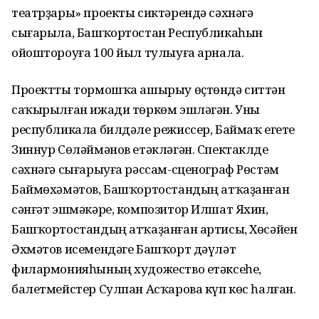
театрҙары» проекты сиктәрендә сәхнәгә
сығарыла, Башҡортостан Республикаһын
ойоштороуға 100 йыл тулыуға арнала.
Проектты тормошҡа ашырыу өҫтөндә ситтән
саҡырылған ижади төркөм эшләгән. Уны
республикала билдәле режиссер, Баймаҡ егете
Зиннур Сөләймәнов етәкләгән. Спектаклде
сәхнәгә сығарыуға рәссам-сценограф Рөстәм
Баймөхәмәтов, Башҡортостандың атҡаҙанған
сәнғәт эшмәкәре, композитор Илшат Яхин,
Башҡортостандың атҡаҙанған артисы, Хөсәйен
Әхмәтов исемендәге Башҡорт дәүләт
филармонияһының художество етәксеһе,
балетмейстер Сулпан Асҡарова күп көс һалған.