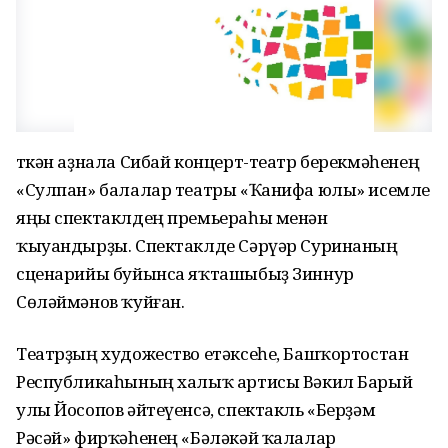
Үткән аҙнала Сибай концерт-театр берекмәһенең
«Сулпан» балалар театры «Ҡанифа юлы» исемле
яңы спектаклдең премьераһы менән
ҡыуандырҙы. Спектаклде Сәрүәр Суринаның
сценарийы буйынса яҡташыбыҙ Зиннур
Сөләймәнов ҡуйған.
Театрҙың художество етәксеһе, Башҡортостан
Республикаһының халыҡ артисы Вәкил Барый
улы Йосопов әйтеүенсә, спектакль «Берҙәм
Рәсәй» фирҡәһенең «Бәләкәй ҡалалар