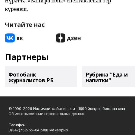
Һүрәттә: «Ҡанифа юлы» спектакленән бер
күренеш.
Читайте нас
Партнеры
Фотобанк
Рубрика "Еда и
журналистов РБ
напитки"
© 1990-2026 Ижтимағи-сәйәси гәзит. 1990 йылдан башлап сыға
Об использовании персональных данных
Телефон
8(347)752-55-04 баш мөхәррир