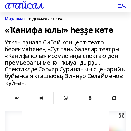
АТАЙСАЛ
Мәҙәниәт
11 ДЕКАБРЯ 2018, 13:45
«Ҡанифа юлы» һеҙҙе көтә
Үткән аҙнала Сибай концерт-театр
берекмәһенең «Сулпан» балалар театры
«Ҡанифа юлы» исемле яңы спектаклдең
премьераһы менән ҡыуандырҙы.
Спектаклде Сәрүәр Суринаның сценарийы
буйынса яҡташыбыҙ Зиннур Сөләймәнов
ҡуйған.