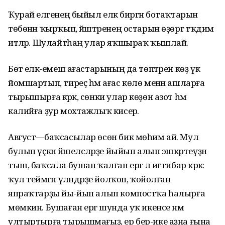
Ҡурай еләгенең быйыл еләк биргән ботаҡтарын
төбөнән ҡырҡып, йәштәренең остарын өҙөргә тәҡдим
итәләр. Шулайтһаң улар яҡшыраҡ ҡышлай.
Бөтә еләк-емеш ағастарының да төптәрен көҙ үк
йомшартып, тиреҫ һәм ағас көлө менән ашларға
тырышырға кәрәк, сөнки улар көҙөн азот һәм
калийға ҙур мохтажлыҡ кисерә.
Август—баҡсасылар өсөн бик мөһим ай. Мул
булып үҫкән йәшелсәләрҙе йыйып алып эшкәртеүҙән
тыш, баҡсала бушап ҡалған ергә лә иғтибар кәрәк:
ҡул теймәгән үләндәрҙе йолҡоп, ҡойолған
япраҡтарҙы йы-йып алып компостҡа һалырға
мөмкин. Бушаған ергә шунда уҡ икенсе нәмә
ултыртырға тырышмағыҙ, ер бер-ике аҙна ғына