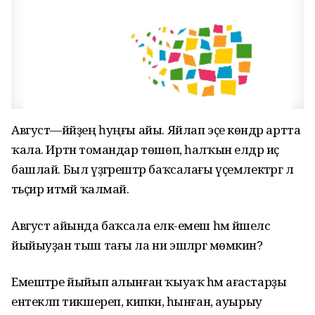
Август—йәйҙең һуңғы айы. Яйлап эҫе көндәр артта
ҡала. Иртән томандар төшөп, һалҡын елдәр иҫә
башлай. Был үҙгәрештәр баҡсалағы үҫемлектәргә лә
тәьҫир итмәй ҡалмай.
Август айында баҡсала еләк-емеш һәм йәшелсә
йыйыуҙан тыш тағы ла ни эшләргә мөмкин?
Емештәре йыйып алынған ҡыуаҡ һәм ағастарҙы
ентекләп тикшереп, кипкән, һынған, ауырыу