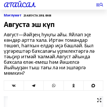
АТАЙСАЛ
Мәғлүмәт
23 АВГУСТА 2018, 09:08
Августа эш күп
Август—йәйҙең һуңғы айы. Яйлап эҫе
көндәр артта ҡала. Иртән томандар
төшөп, һалҡын елдәр иҫә башлай. Был
үҙгәрештәр баҡсалағы үҫемлектәргә лә
тәьҫир итмәй ҡалмай.Август айында
баҡсала еләк-емеш һәм йәшелсә
йыйыуҙан тыш тағы ла ни эшләргә
мөмкин?