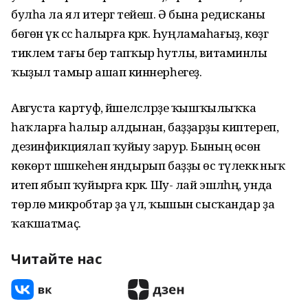
булһа ла ял итергә тейеш. Ә бына редисканы
бөгөн үк сәсә һалырға кәрәк. Һуңламаһағыҙ, көҙгә
тиклем тағы бер тапҡыр һутлы, витаминлы
ҡыҙыл тамыр ашап кинәнерһегеҙ.
Августа картуф, йәшелсәләрҙе ҡышҡылыҡҡа
һаҡларға һалыр алдынан, баҙҙарҙы киптереп,
дезинфикциялап ҡуйыу зарур. Бының өсөн
көкөрт шәшкеһен яндырып баҙҙы өс тәүлеккә ныҡ
итеп ябып ҡуйырға кәрәк. Шу- лай эшләһәң, унда
төрлө микробтар ҙа үлә, ҡышын сысҡандар ҙа
ҡаҡшатмаҫ.
Читайте нас