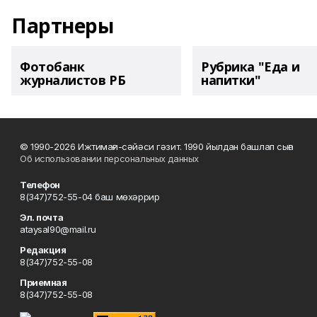
Партнеры
Фотобанк
Рубрика "Еда и
журналистов РБ
напитки"
© 1990-2026 Ижтимағи-сәйәси гәзит. 1990 йылдан башлап сыға
Об использовании персональных данных
Телефон
8(347)752-55-04 баш мөхәррир
Эл. почта
ataysal90@mail.ru
Редакция
8(347)752-55-08
Приемная
8(347)752-55-08