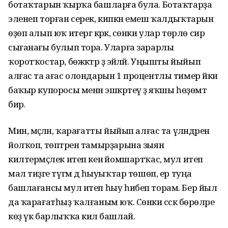
ботаҡтарын ҡырҡа башларға була. Ботаҡтарҙа
эленеп торған серек, кипкән емеш ҡалдыҡтарын
өҙөп алып юҡ итергә кәрәк, сөнки улар төрлө сир
сығанағы булып тора. Уларға зарарлы
ҡоротҡостар, бөжәктәр ҙә эйәләй. Уңышты йыйып
алғас та ағас олондарын 1 процентлы тимер йәки
баҡыр купоросы менән эшкәртеү ҙә яҡшы һөҙөмтә
бирә.
Мин, мәҫәлән, ҡарағатты йыйып алғас та үләндәрен
йолҡоп, төптәрен тамырҙарына зыян
килтермәҫлек итеп кенә йомшартҡас, мул итеп
мал тиҙәге түгәм дә һыуыҡтар төшөп, ер туңа
башлағансы мул итеп һыу һибеп торам. Бер йыл
да ҡарағатһыҙ ҡалғаным юҡ. Сөнки сәскә бөрөләре
көҙ үк барлыҡҡа килә башлай.