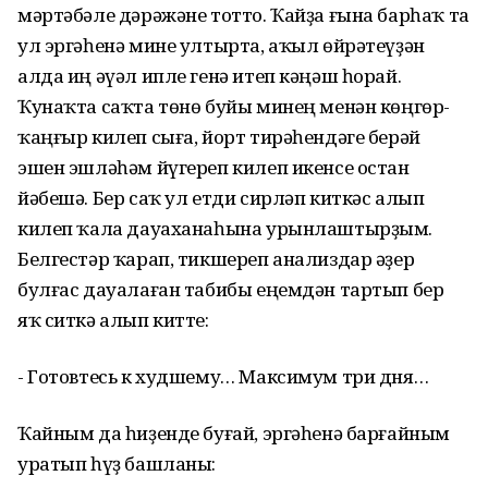
мәртәбәле дәрәжәне тотто. Ҡайҙа ғына барһаҡ та
ул эргәһенә мине ултырта, аҡыл өйрәтеүҙән
алда иң әүәл ипле генә итеп кәңәш һорай.
Ҡунаҡта саҡта төнө буйы минең менән көңгөр-
ҡаңғыр килеп сыға, йорт тирәһендәге берәй
эшен эшләһәм йүгереп килеп икенсе остан
йәбешә. Бер саҡ ул етди сирләп киткәс алып
килеп ҡала дауаханаһына урынлаштырҙым.
Белгестәр ҡарап, тикшереп анализдар әҙер
булғас дауалаған табибы еңемдән тартып бер
яҡ ситкә алып китте:
- Готовтесь к худшему… Максимум три дня…
Ҡайным да һиҙенде буғай, эргәһенә барғайным
уратып һүҙ башланы: