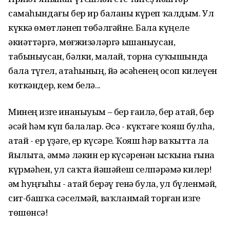
самаһындағы бер ир баланы күреп ҡалдым. Ул
күккә өмөтләнеп төбәлгәйне. Бала күңеле
әкиәттәргә, мөғжизәләргә ышаныусан,
табыныусан, бәлки, малай, торна суҡышында
бала түгел, атаһының, йә әсәһенең осоп килеүен
көткәндер, кем белә...
Минең изге инаныуым – бер ғаилә, бер атай, бер
әсәй һәм күп балалар. Әсә - күктәге ҡояш булһа,
атай - ер үҙәге, ер күсәре. Ҡояш һәр ваҡытта ла
йылыта, әммә ләкин ер күсәренән ысҡына ғына
күрмәһен, ул саҡта йәшәйеш селпәрәмә килер!
Һәм һуңғыһы - атай берәү генә була, ул бүленмәй,
сит-башҡа сәселмәй, ваҡланмай торған изге
төшөнсә!