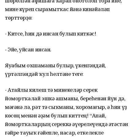
шөрөлгән афишаға ҡарап онотолоп тора ине,
мине күреп сырамытҡас йәнә кинәйәләп
төрттөрҙө:
- Китсе, һин дә инсан булып киткәс!
- Эйе, уйсан инсан.
Яуабым оҡшаманы булыр, үкенгәндәй,
үртәлгәндәй ҡул һелтәне теге:
- Атайлы килеш тә минекеләр серек
йомортҡалай эшкә ашманы, береһенән йүн дә,
мәғәнә лә, рәт тә сыҡманы, ҡоромағыр, ә һин үҙ
көсөң менән әҙәм булып киттең! “Апай,
йомортҡаларҙың сереккә әүерелеүендә әтәстән
ғәйре тауыҡ ғәйепле, насар, еткелекле