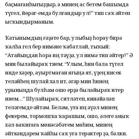
баҫмағанһығыҙҙыр, ә минең ас бетем башымда
түгел, йөрәг-емдә булғандыр ул!” тип саҡ әйтеп
ысҡындырманым.
Ҡатынымдың ғәҙәте бар, улыбыҙ һорау бирә
ҡалһа гел бер нимәне ҡабатлай, тыҡый:
“Атайыңдан һора иң тәүҙә, ул нимә тип әйтер!” Ә
мин былайыраҡ тием: “Улым, һин бала түгел
инде хәҙер, ауыртмаған яғыңа ят, үҙең нисек
теләйһең шулай хәл ит, әгәр мин һинең
урыныңда булһам ошо ерҙә былайыраҡ итер
инем…” Шулайыраҡ, ситләтеп, кинәйәләп
теләгемде әйтәм. Беләм, уға иң әүәл минең
фекерем, тормошҡа ҡарашым, ошо, әлеге аныҡ
хәл-ваҡиғаға мөнәсәбәтем мөһим, минең
әйткәндәрем ҡайһы саҡ уға терәктер ҙә, бәлки.