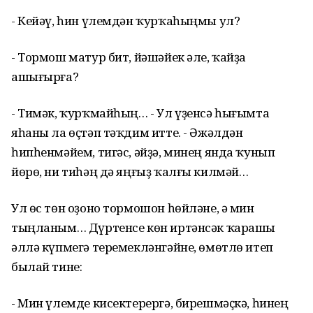
- Кейәү, һин үлемдән ҡурҡаһыңмы ул?
- Тормош матур бит, йәшәйек әле, ҡайҙа
ашығырға?
- Тимәк, ҡурҡмайһың… - Ул үҙенсә һығымта
яһаны ла өҫтәп тәҡдим итте. - Әжәлдән
һипһенмәйем, тигәс, әйҙә, минең янда ҡунып
йөрө, ни тиһәң дә яңғыҙ ҡалғы килмәй…
Ул өс төн оҙоно тормошон һөйләне, ә мин
тыңланым… Дүртенсе көн иртәнсәк ҡарашы
әллә күпмегә теремекләнгәйне, өмөтлө итеп
былай тине:
- Мин үлемде кисектерергә, бирешмәҫкә, һинең