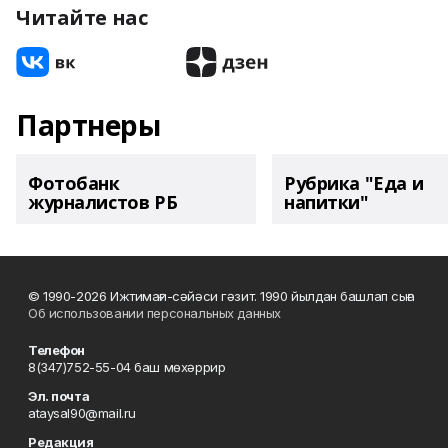
Читайте нас
Партнеры
Фотобанк
Рубрика "Еда и
журналистов РБ
напитки"
© 1990-2026 Ижтимағи-сәйәси гәзит. 1990 йылдан башлап сыға
Об использовании персональных данных
Телефон
8(347)752-55-04 баш мөхәррир
Эл. почта
ataysal90@mail.ru
Редакция