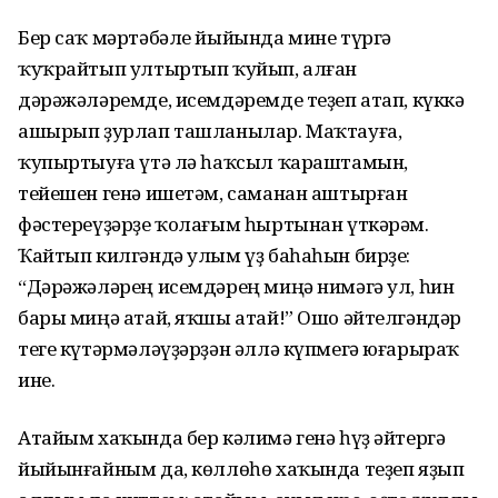
Бер саҡ мәртәбәле йыйында мине түргә
ҡуҡрайтып ултыртып ҡуйып, алған
дәрәжәләремде, исемдәремде теҙеп атап, күккә
ашырып ҙурлап ташланылар. Маҡтауға,
ҡупыртыуға үтә лә һаҡсыл ҡараштамын,
тейешен генә ишетәм, саманан аштырған
фәстереүҙәрҙе ҡолағым һыртынан үткәрәм.
Ҡайтып килгәндә улым үҙ баһаһын бирҙе:
“Дәрәжәләрең исемдәрең миңә нимәгә ул, һин
бары миңә атай, яҡшы атай!” Ошо әйтелгәндәр
теге күтәрмәләүҙәрҙән әллә күпмегә юғарыраҡ
ине.
Атайым хаҡында бер кәлимә генә һүҙ әйтергә
йыйынғайным да, көллөһө хаҡында теҙеп яҙып