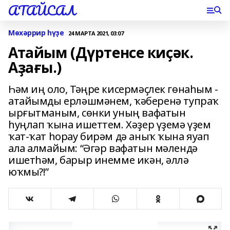
АТАЙСАЛ
Мөхәррир һүҙе
24 МАРТА 2021, 03:07
Атайым (Дүртенсе киҫәк.
Аҙағы.)
Һәм иң оло, Тәңре кисермәҫлек гөнаһым -
атайымды ерләшмәнем, ҡәберенә тупраҡ
ырғытманым, сөнки уның вафатын
һуңлап ҡына ишеттем. Хәҙер үҙемә үҙем
ҡат-ҡат һорау бирәм дә аныҡ ҡына яуап
ала алмайым: “Әгәр вафатын мәлендә
ишетһәм, барыр инемме икән, әллә
юҡмы?!”