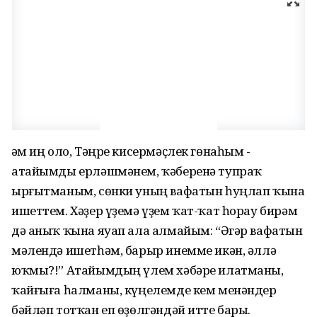
Һәм иң оло, Тәңре кисермәҫлек гөнаһым -
атайымды ерләшмәнем, ҡәберенә тупраҡ
ырғытманым, сөнки уның вафатын һуңлап ҡына
ишеттем. Хәҙер үҙемә үҙем ҡат-ҡат һорау бирәм
дә аныҡ ҡына яуап ала алмайым: “Әгәр вафатын
мәлендә ишетһәм, барыр инемме икән, әллә
юҡмы?!” Атайымдың үлем хәбәре илатманы,
ҡайғыға һалманы, күңелемде кем менәндер
бәйләп тотҡан еп өҙөлгәндәй итте бары.