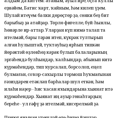
алдым да киттем: атайым, ауыл ире, оҫта ҡуллы
еҙнәйем, Батис ҡарт, ҡайным, һәм килеп үҙем.
Шулай итеүем бәлки дөрөҫтөр ҙә, сөнки беҙ бит
барыбыҙ ҙа атайҙар. Төрлө фиғелле, буй-һынлы,
һөнәрле ир-аттар. Уларҙан күп нимә талап та
ителмәй, бары тәрән итеп, күкрәк тултырып
алған һулыштай, туҡтауһыҙ ярһып типкән
йөрәктәй өҙлөкһөҙ кәрәк булып балаларының
эргәһендә булһындар, ҡалһындар, абынып китә
күрмәһендәр, тип ҡурсалап, борсолоп, еңел
булмаған, соҡор-саҡырлы тормош һуҡмағынан
ғәзиздәрен етәкләп барһалар шул еткән, һәм
илаһи нәҙер - һис ҡасан яҡындарына хыянат итә
күрмәһендәр. Хыянат иң ауыр гөнаһтарҙың
береһе - ул ғәфү ҙә ителмәй, кисерелмәй ҙә.
Приют янынан үтешләй ете-һигеҙ йәштәр