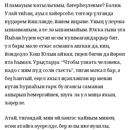
Иламауым ҡатылыҡмы, бәғерһеҙлекме? Бәлки.
Улай тиһәң, ауыл хәйерсеһе, теге ир үлгәндә
күҙҙәрем йәшләнде, йәнем иңрәне. Уның үлеүенә
ышанманым, әле лә ышанмайым. Юҡҡа ғына уға
Йыһан һүҙен өҫтәп исем ҡушмағандарҙыр бит,
ул бары мәле еткәс асманға ашҡан да, киң,
йондоҙло Ҡош Юлын айҡап, гиҙеп бөгөн дә йөрөп
ята һымаҡ. Урыҫтарҙа: “Чтобы узнать человека,
надо с ним пуд соли съесть”, тигән мәҡәл бар, ә
беҙ һантый, еңел аҡыл иҫәпләнгән ир менән
күтән һурпаһын ғарҡ булғансы саманан
ашырып һемергәйнек, шуға ла ул миңә яҡын,
ҡәҙерле.
Атай, тигәндәй, мин өйләнгәс ҡайным минең
өсөн атайға әүерелде, бер юлы ике яуаплы,