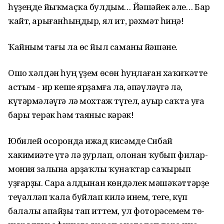
һүҙеңде йыҡмаҫҡа булдым… Йәшәйек әле… Бар
ҡайт, арығанһыңдыр, ял ит, рәхмәт һиңә!
Ҡайным тағы ла өс йыл саманы йәшәне.
Ошо хәлдән һуң үҙем өсөн һуңлаған хаҡиҡәтте
астым - ир кеше ярҙамға ла, әпәүләүгә лә,
күтәрмәләүгә лә мохтаж түгел, ауыр саҡта уға
бары терәк һәм таяныс кәрәк!
Юбилей осоронда ижад кисәмде Сибай
хакимиәте үтә лә ҙурлап, олонан ҡубып филар-
мония залына арҙаҡлы ҡунаҡтар саҡырып
уҙғарҙы. Сара алдынан көндәлек мәшәҡәттәрҙе
теүәлләп ҡала буйлап килә инем, теге, күп
балалы апайҙы тап иттем, ул фоторәсемем тө-