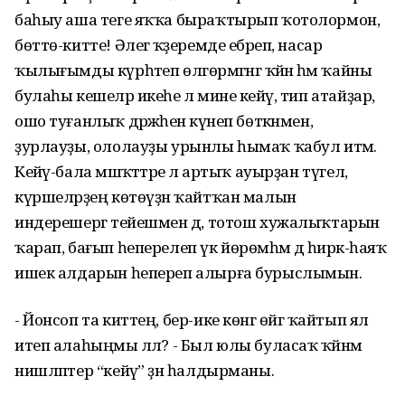
баһыу аша теге яҡҡа быраҡтырып ҡотолормон,
бөттө-китте! Әлегә ҡәҙеремде ебәреп, насар
ҡылығымды күрһәтеп өлгөрмәгәнгә ҡәйнә һәм ҡайны
булаһы кешеләр икеһе лә мине кейәү, тип атайҙар,
ошо туғанлыҡ дәрәжәһенә күнеп бөткәнмен,
ҙурлауҙы, ололауҙы урынлы һымаҡ ҡабул итәм.
Кейәү-бала мәшәҡәттәре лә артыҡ ауырҙан түгел,
күршеләрҙең көтөүҙән ҡайтҡан малын
индерешергә тейешмен дә, тотош хужалыҡтарын
ҡарап, бағып һеперелеп үк йөрөмәһәм дә һирәк-һаяҡ
ишек алдарын һепереп алырға бурыслымын.
- Йонсоп та киттең, бер-ике көнгә өйгә ҡайтып ял
итеп алаһыңмы әллә? - Был юлы буласаҡ ҡәйнәм
нишләптер “кейәү” ҙән һалдырманы.