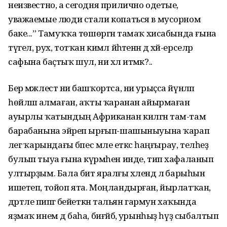
неизвестно, а сегодня прилично одетые,
уважаемые люди стали копаться в мусорном
баке...” Тамуҡҡа төшөргән тамаҡ хисабында ғына
түгел, рух, тотҡан кимәл йәһәтенән дә хәй-ерселәр
сафына баҫтыҡ шул, ни хәл итмәк?..
Бер мәжлестә ни башҡортса, ни урыҫса йүнләп
һөйләшә алмаған, аҡты ҡаранан айырмаған
ауырлы ҡатындың Африканан килгән там-там
барабанына эйәреп ырғып-шашыныуына ҡарап
әлегә ҡарындағы бәпес мәле еткәс һаңғырау, телһеҙ
булып тыуа ғына күрмәһен инде, тип хафаланып
ултырҙым. Бала бит яралғы хәлендә лә барыһын
ишетеп, тойоп ята. Моңландырған, йырлатҡан,
дәртле әпипәгә бейеткән тальян гармун хаҡында
яҙмаҡ инем дә баһа, биғәйбә, урынһыҙ һүҙ сыбалтып