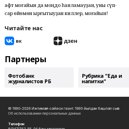
афәт моғайын да моңдо һанламауҙан, уны сүп-
сар өйөмөнә ырғытыуҙан киләлер, моғайын!
Читайте нас
Партнеры
Фотобанк
Рубрика "Еда и
журналистов РБ
напитки"
© 1990-2026 Ижтимағи-сәйәси гәзит. 1990 йылдан башлап сыға
Об использовании персональных данных
Телефон
8(347)752-55-04 баш мөхәррир