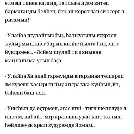
етмеш тиненә килгәндә, татлыға иҫем китеп
бармағанды беләһең, бер ай ҡоротлап сәй эсергә лә
ризамын!
- Улайһа шулайтырбыҙ, һатыусыны иҫкәртеп
ҡуйырмын, кәнсәгә барып киләһе йылға һиңә эш тә
йәүкәләрмен... - Әсәйем шулай ти ҙә яңынан
маңлайыма усын баҫа.
- Улайһа Хәнә апай гармунды юғарынан төшөрөп
әҙәм күҙенән ҡасырып йырағыраҡҡа ҡуйһын, әйт,
бәләһенән баш-аяҡ.
- Уныһын да өҫтәрмен, ағас игәү! - тигән шелтәләүҙе лә
ишетәм, ниһайәт, мәгәр аралашыуҙан ҡәнәғәт ҡалып,
һөйләшеүҙән арып күҙҙәремде йомам...