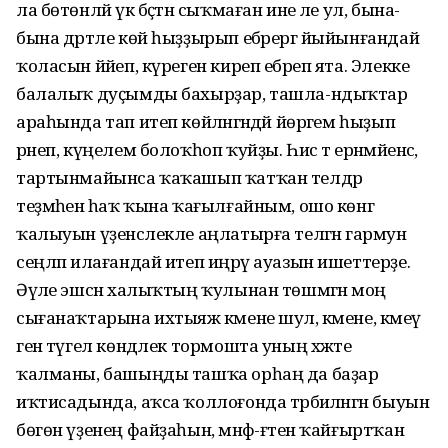
ла бөтөнләй үк бәҫтән сыҡмаған ине әле ул, бына-
бына дәртле көй һыҙҙырып ебәрергә йыйынғандай
ҡоласын йәйеп, күреген киреп ебәреп ята. Элекке
балалыҡ дуҫымды бахырҙар, ташла-ндыҡтар
араһында тап итеп көйәләнгәндәй йөрәгем һыҙып
әрнеп, күңелем болоҡһоп ҡуйҙы. Һис тә ерәнмәйенсә,
тартынмайынса ҡаҡашып ҡатҡан телдәр
теҙмәһенә һаҡ ҡына ҡағылғайным, ошо көнгә
ҡалыуын үҙенсәлекле аңлатырға теләгән гармун
сеңләп илағандай итеп иңрәү ауазын ишеттерҙе.
Әүәле эшсән халыҡтың ҡулынан төшмәгән моң
сығанаҡтарына ихтыяж кәмене шул, кәмене, кәмеү
генә түгел көндәлек тормошта уның хәжәте
ҡалманы, башыңды ташҡа орһаң да баҙар
иҡтисадында, аҡса ҡоллоғонда тәрбиәләнгән быуын
бөгөн үҙенең файҙаһын, мәнфә-ғәтен ҡайғыртҡан