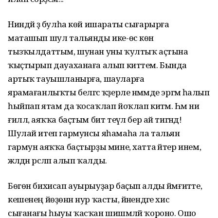
Ниндәй ҙә булһа көй ишараты сығарырға
маташып шул тальянды ике-өс көн
тызҡылдаттым, шунан уны ҡултыҡ аҫтына
ҡыҫтырып дауаханаға алып киттем. Бында
артыҡ тауышланырға, шауларға
ярамағанлыҡты белгәс ҡәҙерле нәмәмде эргәмә һалып
һыйпап ятам да ҡосаҡлап йоҡлап китәм. Һәм ни
ғиллә, аяҡҡа баҫтым бит теүәл бер ай тигәндә!
Шулай итеп гармунсы яһамаһа ла тальян
гармун аяҡҡа баҫтырҙы мине, хатта әйтер инем,
әжәлдән әрсәләп алып ҡалды.
Бөгөн бихисап ауырыуҙар баҫып алды йәмғиәтте,
кешенең йөҙөнән нур ҡасты, йәнендәге хис
сығанағы һыуы ҡасҡан шишмәләй ҡороно. Ошо