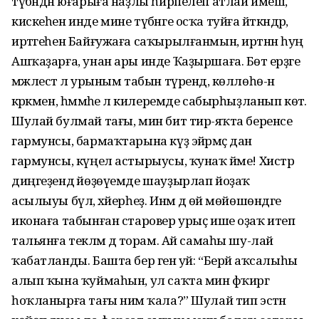
түбәндән юғарыға наҙлы һирпелеп атлай имеш,
кискеһен инде мине түбәнге осҡа туйға әйткәндәр,
иртәгеһен Байғужаға саҡырылғанмын, иртәнән һуң
Ашҡаҙарға, унан ары инде Ҡаҙыршаға. Бөтә ерҙәге
мәжлестә лә урыным табын түрендә, көллөһө-нә
кәрәкмен, һәммәһе лә килеремде сабырһыҙланып көтә.
Шулай булмай тағы, мин бит тирә-яҡта беренсе
гармунсы, бармаҡтарына күҙ эйәрмәҫ дан
гармунсы, күңел астырыусы, ҡунаҡ йәме! Хистәр
диңгеҙендә йөҙөүемде шауҙырлап йоҙаҡ
асылыуы бүлә, хәйерһеҙ. Инәм дә өй мөйөшөндәге
иконаға табынған старовер урыҫ ише оҙаҡ итеп
тальянға текәләм дә торам. Ай самаһы шу-лай
ҡабатланды. Башта бер генә уй: “Берәй аҡсалыһы
алып ҡына ҡуймаһын, ул саҡта мин фәҡиргә
һоҡланырға тағы нимә ҡала?” Шулай тип эстән