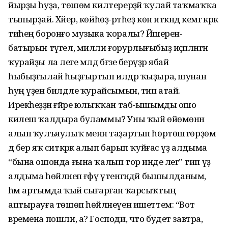
йырҙы һуҙа, төшөм килтерерҙәй ҡулай таҡмаҡҡа
тыпырҙай. Хәйер, көйһөҙ-рәтһеҙ көн иткәндә кемгә кәрәк
тиһең боронғо музыка ҡоралы? Йәшерен-
батырын түгел, милли ғорурлығыбыҙ иҫәпләнгән
ҡурайҙы ла әлеге мәлдә бәғзе берәүҙәр ябай
һыбыҙғылай һыҙғыртып илдәр ҡыҙыра, шунан
һуң үҙен билдәле ҡурайсымын, тип атай.
Ирекһеҙҙән ғәйре юлыҡҡан таб-ышымды ошо
килеш ҡалдыра буламмы? Уны ҡый өйөмөнән
алып ҡулъяулыҡ менән таҙартып һөртөштөрҙөм
дә бер яҡ ситкәрәк алып барып ҡуйғас үҙ алдыма
“бына ошонда ғына ҡалып тор инде әлегә” тип үҙ
алдыма һөйләнеп ғәфү үтенгәндәй бышылданым,
һәм артымда ҡый сығарған ҡарсыҡтың
аптырауға төшөп һөйләнеүен ишеттем: “Вот
времена пошли, а? Господи, что будет завтра,