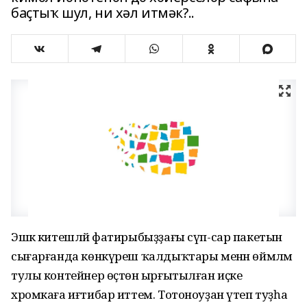
баҫтыҡ шул, ни хәл итмәк?..
Эшкә китешләй фатирыбыҙҙағы сүп-сар пакетын
сығарғанда көнкүреш ҡалдыҡтары менән өймәләм
тулы контейнер өҫтөнә ырғытылған иҫке
хромкаға иғтибар иттем. Тотоноуҙан үтеп туҙһа