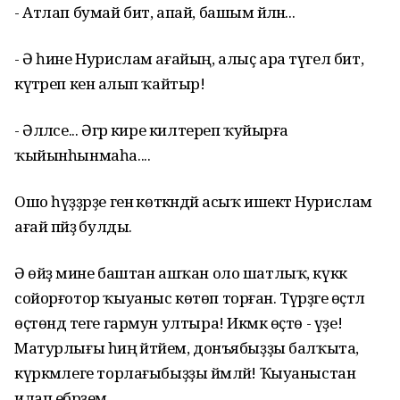
- Атлап бумай бит, апай, башым әйләнә...
- Ә һине Нурислам ағайың, алыҫ ара түгел бит,
күтәреп кенә алып ҡайтыр!
- Әлләсе... Әгәр кире килтереп ҡуйырға
ҡыйынһынмаһа....
Ошо һүҙҙәрҙе генә көткәндәй асыҡ ишектә Нурислам
ағай пәйҙә булды.
Ә өйҙә мине баштан ашҡан оло шатлыҡ, күккә
сойорғотор ҡыуаныс көтөп торған. Түрҙәге өҫтәл
өҫтөндә теге гармун ултыра! Икмәк өҫтө - үҙе!
Матурлығы һиңә әйтәйем, донъябыҙҙы балҡыта,
күркәмлеге торлағыбыҙҙы йәмләй! Ҡыуаныстан
илап ебәрҙем...