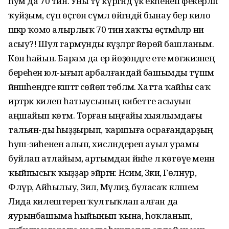
һум да 70 тин. Уны тәү күргәндә үк екһенеп фекерләп
ҡуйҙым, сүп өҫтөнә сүмәлә өйгәндәй бынау бер кило
шәкәр ҡомо алырлыҡ 70 тин хаҡты өҫтәмәһәләр ни
асыу?! Шул гармунды күҙләргә йөрөй башланым.
Көн һайын. Барам да ер йөҙөндәге ете мөғжизәнең
береһенә юл-ығып арбалғандай башымды түшәм
йәнәшәһендәге кәштәгә сөйөп төбәләм. Хатта ҡайһы саҡ
иртәрәк килеп һатыусының кибетте асыуын
аңшайып көтәм. Торған ыңғайы хыялымдағы
тальян-ды һыҙҙырып, ҡаршыға осрағандарҙың
һуш-зиһенен алып, хисләндереп ауыл урамы
буйлап атлайым, артымдан йәнәһе лә көтөүе менән
ҡыйпысыҡ ҡыҙҙар эйәргән: Нәсимә, Зәкиә, Гөлнур,
Флүрә, Айһылыу, Зилә, Мәүлиҙә, буласаҡ кәләшем
Лида килештереп ҡултыҡлап алған да
яурынбашыма һыйынып ҡына, һоҡланып,