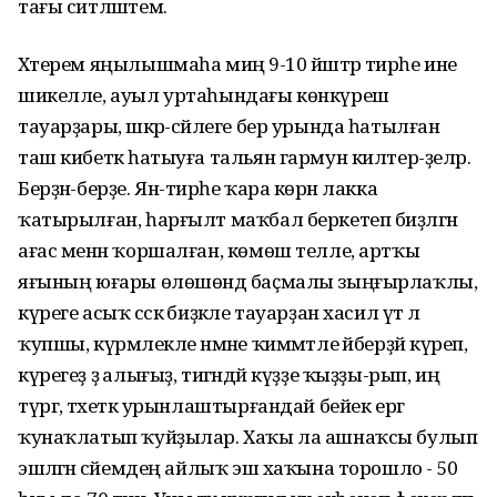
тағы ситләштем.
Хәтерем яңылышмаһа миңә 9-10 йәштәр тирәһе ине
шикелле, ауыл уртаһындағы көнкүреш
тауарҙары, шәкәр-сәйлеге бер урында һатылған
таш кибеткә һатыуға тальян гармун килтер-ҙеләр.
Берҙән-берҙе. Ян-тирәһе ҡара көрән лакка
ҡатырылған, һарғылт маҡбал беркетеп биҙәлгән
ағас менән ҡоршалған, көмөш телле, артҡы
яғының юғары өлөшөндә баҫмалы зыңғырлаҡлы,
күреге асыҡ сәскә биҙәкле тауарҙан хасил үтә лә
ҡупшы, күрмәлекле нәмәне ҡиммәтле әйберҙәй күреп,
күрегеҙ ҙә алығыҙ, тигәндәй күҙҙе ҡыҙҙы-рып, иң
түргә, тәхеткә урынлаштырғандай бейек ергә
ҡунаҡлатып ҡуйҙылар. Хаҡы ла ашнаҡсы булып
эшләгән әсәйемдең айлыҡ эш хаҡына торошло - 50