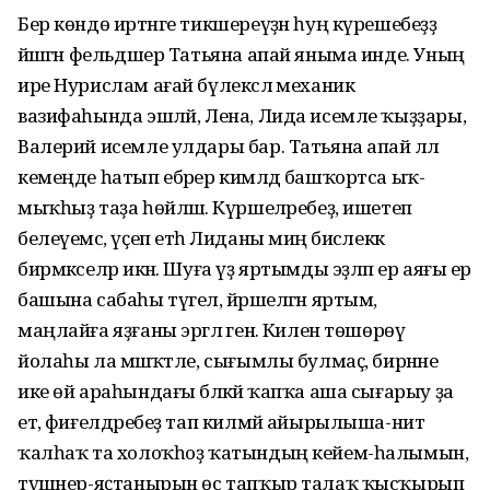
Бер көндө иртәнге тикшереүҙән һуң күрешебеҙҙә
йәшәгән фельдшер Татьяна апай яныма инде. Уның
ире Нурислам ағай бүлексәлә механик
вазифаһында эшләй, Лена, Лида исемле ҡыҙҙары,
Валерий исемле улдары бар. Татьяна апай әллә
кемеңде һатып ебәрер кимәлдә башҡортса ыҡ-
мыҡһыҙ таҙа һөйләшә. Күршеләребеҙ, ишетеп
белеүемсә, үҫеп етһә Лиданы миңә бисәлеккә
бирмәкселәр икән. Шуға үҙ яртымды эҙләп ер аяғы ер
башына сабаһы түгел, йәрәшелгән яртым,
маңлайға яҙғаны эргәлә генә. Килен төшөрөү
йолаһы ла мәшәҡәтле, сығымлы булмаҫ, бирнәне
ике өй араһындағы бәләкәй ҡапҡа аша сығарыу ҙа
етә, фиғелдәребеҙ тап килмәй айырылыша-нитә
ҡалһаҡ та холоҡһоҙ ҡатындың кейем-һалымын,
түшәнер-яҫтанырын өс тапҡыр талаҡ ҡысҡырып