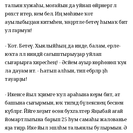
тальян хужаһы, моғайын да уйнап өйрәнергә лә
рөхсәт итер, кем белә. Иң мөһиме ҡот
ауылыбыҙҙан китмәһен, ҡөҙрәтле бетеү һымаҡ бит
ул гармун!
- Ҡот. Бетеү. Хыялыйһың да инде, балам, ерле-
юҡта әллә ниндәй сағыштырыуҙар уйлап
сығарырға хиресһең! - Әсәйем ауыр көрһөнөп ҡуя
ла дауам итә. - Һатып алһын, тип ебәрәләр ҙәһә
тауарҙы!
- Икенсе йыл ҡәҙимге ҡул араһына керәм бит, ат
башына сығырмын, юҡ тигәндә бүлексәнең бесәнен
күбәләргә. Йәйге хеҙмәт өсөн бухгалтер Яңыбай ағай
йомартлығына барып 25 һум самаһы жалованье
яҙа тиҙәр. Ике йыл эшләһәм тальянлы булырмын. Ә