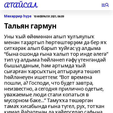
АТАЙСАЛ
Мөхәррир һүҙе
10 ФЕВРАЛЯ 2021, 06:09
Тальян гармун
Уны ҡый өйөмөнән алып ҡулъяулыҡ
менән таҙартып һөртөштөрҙөм дә бер яҡ
ситкәрәк алып барып ҡуйғас үҙ алдыма
“бына ошонда ғына ҡалып тор инде әлегә”
тип үҙ алдыма һөйләнеп ғәфү үтенгәндәй
бышылданым, һәм артымда ҡый
сығарған ҡарсыҡтың аптырауға төшөп
һөйләнеүен ишеттем: “Вот времена
пошли, а? Господи, что будет завтра,
неизвестно, а сегодня прилично одетые,
уважаемые люди стали копаться в
мусорном баке...” Тамуҡҡа төшөргән
тамаҡ хисабында ғына түгел, рух, тотҡан
кимәл йәһәтенән дә хәйерселәр сафына