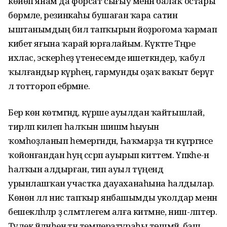
көйөп янам да форсат сығыу менән балаҡ остары
бөрмәле, резинкаһы бушаған ҡара сатин
ыштанымдың бил тапҡырын йоҙроғома ҡармап
кибет яғына ҡарай юрғалайым. Күктәге Тәңре
ихлас, эскерһеҙ үтенесемде ишеткәндер, ҡабул
ҡылғандыр күрәһең, гармунды оҙаҡ ваҡыт берәүгә
лә тоттороп ебәрмәне.
Бер көн көтмәгәндә, күрше ауылдан ҡайтышлай,
тирләп килеп һалҡын шишмә һыуын
ҡомһоҙланып һемергәндән, Һаҡмарҙа тән күгәргәнсе
ҡойонғандан һуң сәсрәп ауырып киттем. Үпкәһе-нә
һалҡын алдырған, тип ауыл түңендә
урынлашҡан участка дауаханаһына һалдылар.
Көнөнә әллә нисә тапҡыр янбашымды уколдар менән
бешекләһәләр ҙә сәләмәтлегем алға китмәне, ниш-ләптер.
Тәүлек әйләнәһенә тән температураһы төшмәй, баш