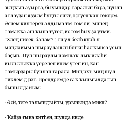
зыңҡып ауырта, быуындар таралып бара, йүнләп
атлауҙан яҙҙым һуңғы сиктә, өҫтәүенә ҡан төкөрәм.
Әсәйем килтереп алдыма тәм-том өйә, ә минең
тамаҡҡа аш ҡына түгел, йотом һыу ҙа үтмәй.
“Хәлең нисек, балам?”, ти ул белһә күрһә лә
маңлайыма шырауланып бөткән һалҡынса усын
баҫып. Шул шыраулы йомшаҡ-лыҡ илаһи
йылылыҡҡа әүерелеп йәнемә үтеп инә, ҡан
тамырҙары буйлап тарала. Миңә рәхәт, миңә шул
тиклем дә рәхәт. Ирендәремде саҡ ҡыймылдатып
бышылдайым:
- Әсәй, теге тальянды әйтәм, урынында микән?
- Ҡайҙа ғына китһен, шунда инде.