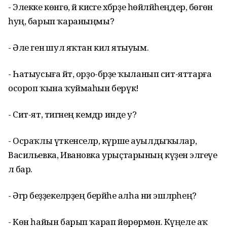
- Элекке көнгө, йә кисәге хәбәрҙе һөйләйһеңдер, бөгөн
һуң, барып ҡараныңмы?
- Әле генә шул яҡтан килә ятыуым.
- Һатыусыға әйт, орҙо-бәрҙе ҡыланып сит-яттарға
осороп ҡына ҡуймаһын берүк!
- Сит-ят, тигәнең кемдәр инде у?
- Осраҡлы үткенселәр, күрше ауылдыҡылар,
Васильевка, Ивановка урыҫтарының күҙенә эләгеүе
лә бар.
- Әгәр беҙҙекеләрҙең берәйһе алһа ни эшләрһең?
- Көн һайын барып ҡарап йөрөрмөн. Күңеле аҡ