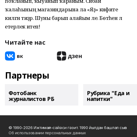
һоҡланып, ҡыуанып ҡарайым. Сибай
ҡалаһының магазиндарына ла «Яҙ» кәнфите
килгән тиҙәр. Шуны барып алайым әле. Бөтәһенә лә
етерлек итеп!
Читайте нас
Партнеры
Фотобанк
Рубрика "Еда и
журналистов РБ
напитки"
© 1990-2026 Ижтимағи-сәйәси гәзит. 1990 йылдан башлап сыға
Об использовании персональных данных