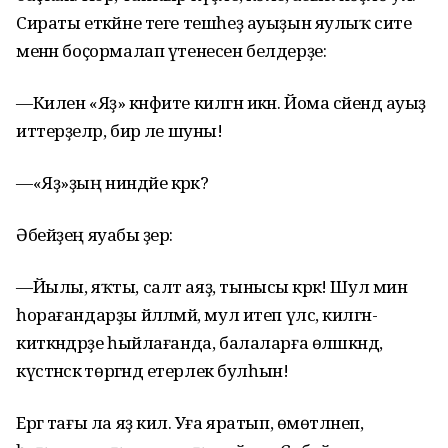
Сираты еткәйне теге тешһеҙ ауыҙын яулыҡ сите
менән боҫормалап үтенесен белдерҙе:
—Килен «Яҙ» кәнфите килгән икән. Йома сәйендә ауыҙ
иттерҙеләр, бир әле шуны!
—«Яҙ»ҙың ниндәйе кәрәк?
Әбейҙең яуабы әҙер:
—Йылы, яҡты, салт аяҙ, тынысы кәрәк! Шул мин
һорағандарҙы йәлләмәй, мул итеп үлсә, килгән-
киткәндәрҙе һыйлағанда, балаларға өләшкәндә,
күстәнәскә төргәндә етерлек булһын!
Ергә тағы ла яҙ килә. Уға яратып, өмөтләнеп,