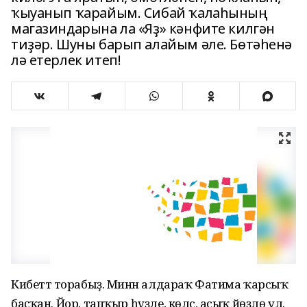
ҡыуанып ҡарайым. Сибай ҡалаһының
магазиндарына ла «Яҙ» кәнфите килгән
тиҙәр. Шуны барып алайым әле. Бөтәһенә
лә етерлек итеп!
Кибеттә торабыҙ. Минән алдараҡ Фатима ҡарсыҡ
баҫҡан. Йор, тапҡыр һүҙле, көләс, асыҡ йөҙлө ул.