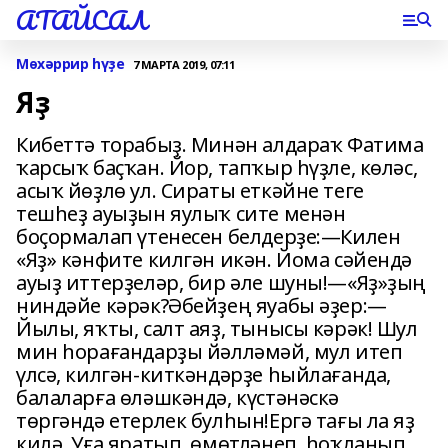
АТАЙСАЛ
Мөхәррир һүҙе
7 МАРТА 2019, 07:11
Яҙ
Кибеттә торабыҙ. Минән алдараҡ Фатима
ҡарсыҡ баҫҡан. Йор, тапҡыр һүҙле, көләс,
асыҡ йөҙлө ул. Сираты еткәйне теге
тешһеҙ ауыҙын яулыҡ сите менән
боҫормалап үтенесен белдерҙе:—Килен
«Яҙ» кәнфите килгән икән. Йома сәйендә
ауыҙ иттерҙеләр, бир әле шуны!—«Яҙ»ҙың
ниндәйе кәрәк?Әбейҙең яуабы әҙер:—
Йылы, яҡты, салт аяҙ, тынысы кәрәк! Шул
мин һорағандарҙы йәлләмәй, мул итеп
үлсә, килгән-киткәндәрҙе һыйлағанда,
балаларға өләшкәндә, күстәнәскә
төргәндә етерлек булһын!Ергә тағы ла яҙ
килә. Уға яратып, өмөтләнеп, һоҡланып,