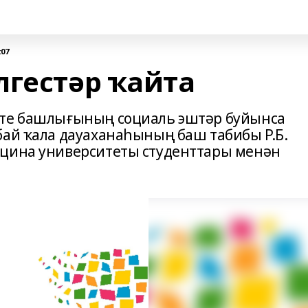
:07
лгестәр ҡайта
әте башлығының социаль эштәр буйынса
бай ҡала дауаханаһының баш табибы Р.Б.
ицина университеты студенттары менән