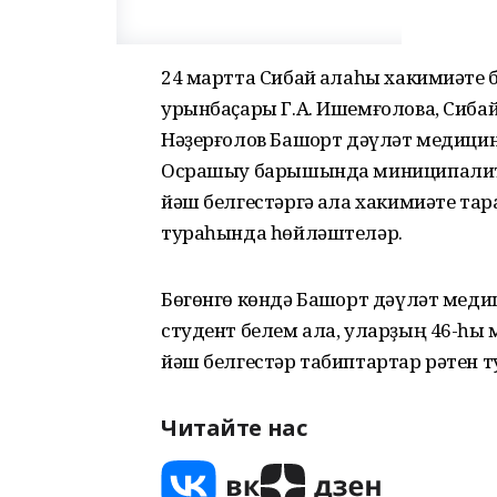
24 мартта Сибай ҡалаһы хакимиәт
урынбаҫары Г.А. Ишемғолова, Сибай
Нәҙерғолов Башҡорт дәүләт медици
Осрашыу барышында миниципалитет
йәш белгестәргә ҡала хакимиәте т
тураһында һөйләштеләр.
Бөгөнгө көндә Башҡорт дәүләт меди
студент белем ала, уларҙың 46-һы 
йәш белгестәр табиптартар рәтен 
Читайте нас