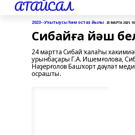
АТАЙСАЛ
2023--Уҡытыусы һәм остаз йылы
25 МАРТА 2021, 10
Сибайға йәш бе
24 мартта Сибай ҡалаһы хакими
урынбаҫары Г.А. Ишемғолова, Си
Нәҙерғолов Башҡорт дәүләт мед
осрашты.