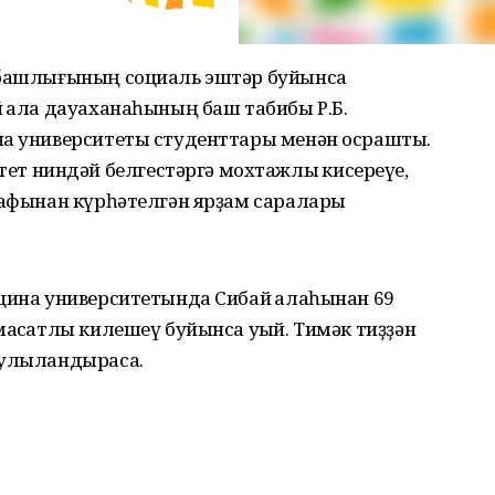
е башлығының социаль эштәр буйынса
 ҡала дауаханаһының баш табибы Р.Б.
на университеты студенттары менән осрашты.
 ниндәй белгестәргә мохтажлыҡ кисереүе,
арафынан күрһәтелгән ярҙам саралары
цина университетында Сибай ҡалаһынан 69
маҡсатлы килешеү буйынса уҡый. Тимәк тиҙҙән
тулыландырасаҡ.