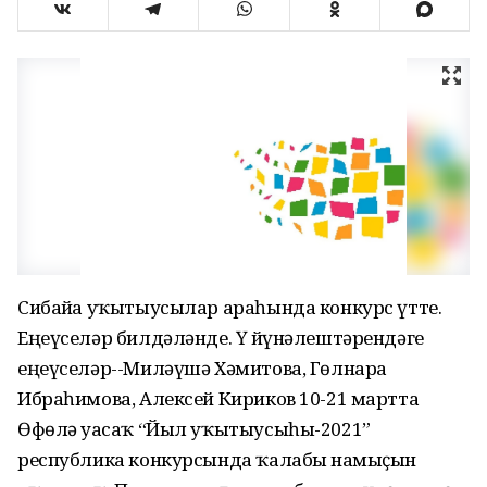
Сибайҙа уҡытыусылар араһында конкурс үтте.
Еңеүселәр билдәләнде. Үҙ йүнәлештәрендәге
еңеүселәр--Миләүшә Хәмитова, Гөлнара
Ибраһимова, Алексей Кириков 10-21 мартта
Өфөлә уҙасаҡ “Йыл уҡытыусыһы-2021”
республика конкурсында ҡалабыҙ намыҫын