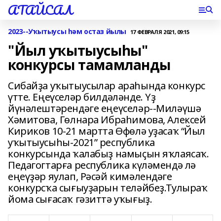
АТАЙСАЛ
2023--Уҡытыусы һәм остаз йылы
17 ФЕВРАЛЯ 2021, 09:15
"Йыл уҡытыусыһы"
конкурсы тамамланды
Сибайҙа уҡытыусылар араһында конкурс
үтте. Еңеүселәр билдәләнде. Үҙ
йүнәлештәрендәге еңеүселәр--Миләүшә
Хәмитова, Гөлнара Ибраһимова, Алексей
Кириков 10-21 мартта Өфөлә уҙасаҡ “Йыл
уҡытыусыһы-2021” республика
конкурсында ҡалабыҙ намыҫын яҡлаясаҡ.
Педагогтарға республика күләмендә лә
еңеүҙәр яулап, Рәсәй кимәлендәге
конкурсҡа сығыуҙарын теләйбеҙ.Тулыраҡ
йома сығасаҡ гәзиттә уҡығыҙ.