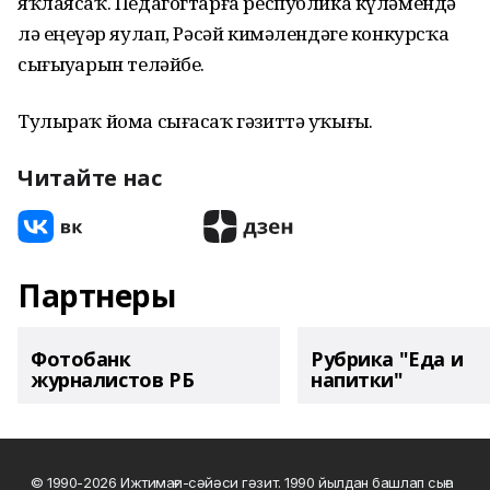
яҡлаясаҡ. Педагогтарға республика күләмендә
лә еңеүҙәр яулап, Рәсәй кимәлендәге конкурсҡа
сығыуҙарын теләйбеҙ.
Тулыраҡ йома сығасаҡ гәзиттә уҡығыҙ.
Читайте нас
Партнеры
Фотобанк
Рубрика "Еда и
журналистов РБ
напитки"
© 1990-2026 Ижтимағи-сәйәси гәзит. 1990 йылдан башлап сыға