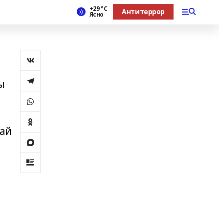
+29 °С
Антитеррор
Ясно
ы
п
лай