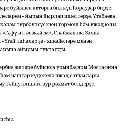
әре буйынса авторға бик күп һорауҙар бирҙе.
ерлеләрем» йырын йырлап ишеттерҙе. Үтәбаева
 ҡәләм тирбәлтеүсенең тормош һәм ижад юлы
Fәфү ит, әсәкәйем», Сөләймәнова Зәлиә
«Үгәй тиһәләр ҙә» хикәйәләре менән
тарына айырым туҡталды.
әрбиә эштәре буйынса урынбаҫары Мостафина
 һәм йәштәр күңеленә ижад сатҡылары
 Fәйнуллинаға ҙур рәхмәт белдерҙе.
усыһы.