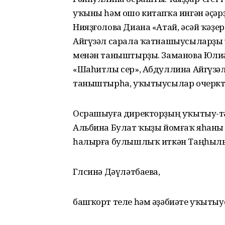
уҡыны һәм ошо китапҡа ингән әҫәрҙ
Нияҙғолова Диана «Атай, әсәй ҡәҙ
Айгүзәл сарала ҡатнашыусыларҙы
менән таныштырҙы. Заманова Юлиә «
«Шаһитлы сер», Абдуллина Айгүзәл 
таныштырһа, уҡытыусылар очерк
Осрашыуға директорҙың уҡытыу-т
Альбина Булат ҡыҙы йомғаҡ яһаны
һалырға булышлыҡ иткән Таңһылыу
Гөлсинә Дәүләтбаева,
башҡорт теле һәм әҙәбиәте уҡыты