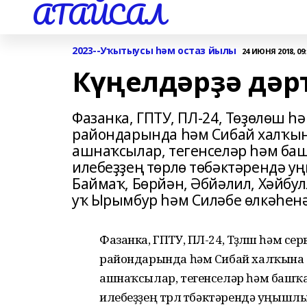
АТАЙСАЛ
2023--Уҡытыусы һәм остаз йылы
24 ИЮНЯ 2018, 09:
Күңелдәрҙә дәр
Фазанка, ГПТУ, ПЛ-24, Төҙөлөш 
райондарында һәм Сибай халҡына
ашнаҡсылар, тегенселәр һәм баш
илебеҙҙең төрлө төбәктәрендә у
Баймаҡ, Бөрйән, Әбйәлил, Хәйбу
уҡ Ырымбур һәм Силәбе өлкәһенә
Фазанка, ГПТУ, ПЛ-24, Төҙөлөш һәм 
райондарында һәм Сибай халҡына би
ашнаҡсылар, тегенселәр һәм башҡа б
илебеҙҙең төрлө төбәктәрендә уңышлы