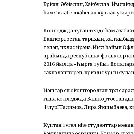
Бөрйән, Әбйәлил, Хәйбулла, Йылай
һәм Силәбе өлкәһенән күпләп уҡырғ
Колледжда туған телде һәм әҙәбиәт
Башҡортостан тарихын, халҡыбыҙҙың
теләп, ихлас өйрәнә. Йыл һайын Өфө
араһында республика фольклор кон
2016 йылда «Һырға туйы» йолалары
сәхнәләштереп, призлы урын яула
Йәштәр өсөн ойошторолған төрлө сарал
ғына колледжда Башҡортостандың
ФлүрҒFәлимов, Лира Яҡшыбаева, к
Күптән түгел иһә студенттар мен
Fәйнуллина осрашты. Ҡыҙҙар-егет