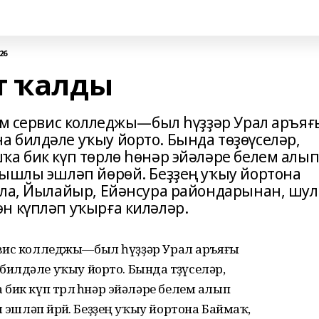
26
т ҡалды
һәм сервис колледжы—был һүҙҙәр Урал аръяғ
 билдәле уҡыу йорто. Бында төҙөүселәр,
ҡа бик күп төрлө һөнәр эйәләре белем алы
ңышлы эшләп йөрөй. Беҙҙең уҡыу йортона
лла, Йылайыр, Ейәнсура райондарынан, шу
н күпләп уҡырға киләләр.
сервис колледжы—был һүҙҙәр Урал аръяғы
лдәле уҡыу йорто. Бында төҙөүселәр,
ик күп төрлө һөнәр эйәләре белем алып
 эшләп йөрөй. Беҙҙең уҡыу йортона Баймаҡ,