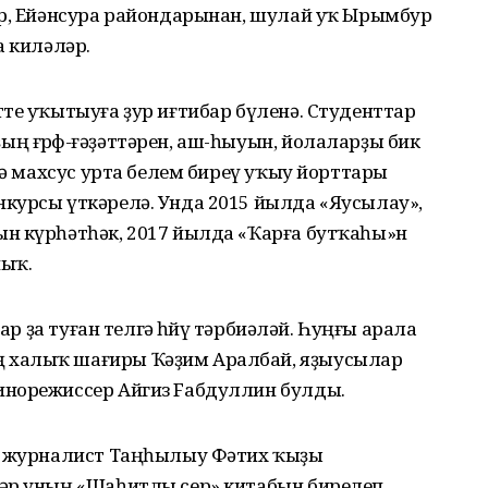
ыр, Ейәнсура райондарынан, шулай уҡ Ырымбур
а киләләр.
те уҡытыуға ҙур иғтибар бүленә. Студенттар
 ғөрөф-ғәҙәттәрен, аш-һыуын, йолаларҙы бик
лә махсус урта белем биреү уҡыу йорттары
курсы үткәрелә. Унда 2015 йылда «Яусылау»,
н күрһәтһәк, 2017 йылда «Ҡарға бутҡаһы»н
ныҡ.
ар ҙа туған телгә һөйөү тәрбиәләй. Һуңғы арала
 халыҡ шағиры Ҡәҙим Аралбай, яҙыусылар
инорежиссер Айгиз Fабдуллин булды.
ән журналист Таңһылыу Фәтих ҡыҙы
тәр уның «Шаһитлы сер» китабын бирелеп