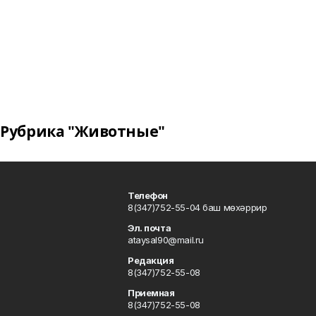
Рубрика "Животные"
Телефон
8(347)752-55-04 баш мөхәррир
Эл. почта
ataysal90@mail.ru
Редакция
8(347)752-55-08
Приемная
8(347)752-55-08