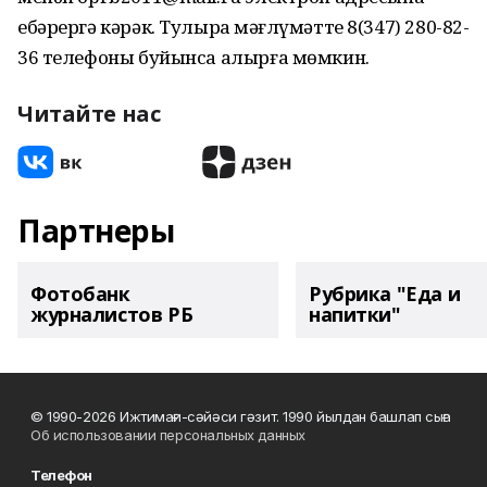
ебәрергә кәрәк. Тулыраҡ мәғлүмәтте 8(347) 280-82-
36 телефоны буйынса алырға мөмкин.
Читайте нас
Партнеры
Фотобанк
Рубрика "Еда и
журналистов РБ
напитки"
© 1990-2026 Ижтимағи-сәйәси гәзит. 1990 йылдан башлап сыға
Об использовании персональных данных
Телефон