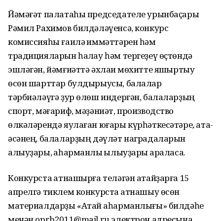
Йәмәғәт палатаһы председателе урынбаҫары
Рәмил Рахимов билдәләүенсә, конкурс
комиссияһы ғаилә ҡиммәттәрен һәм
традицияларын һаҡлау һәм тергеҙеү өҫтөндә
эшләгән, йәмғиәттә әхлаҡи мөхитте яҡшыртыу
өсөн шарттар булдырыусы, балалар
тәрбиәләүгә ҙур өлөш индергән, балаларҙың
спорт, мәғариф, мәҙәниәт, производство
өлкәләрендә яулаған юғары күрһәткесәтәре
,
ата-
әсәнең, балаларҙың дәүләт наградаларын
алыуҙары, ҡаһарманлыҡ ҡылыуҙары ҡараласаҡ.
Конкурста ҡатнашырға теләгән атайҙарға 15
апрелгә тиклем конкурста ҡатнашыу өсөн
материалдарҙы «Атай ҡаһарманлығы» билдәһе
менән oprb2011@mail.ru электрон адресына