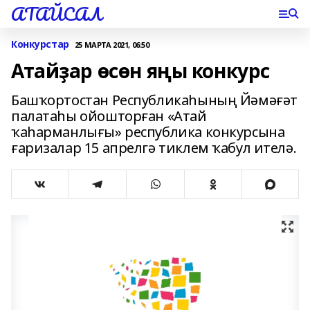
АТАЙСАЛ
Конкурстар
25 МАРТА 2021, 06:50
Атайҙар өсөн яңы конкурс
Башҡортостан Республикаһының Йәмәғәт
палатаһы ойошторған «Атай
ҡаһарманлығы» республика конкурсына
ғаризалар 15 апрелгә тиклем ҡабул ителә.