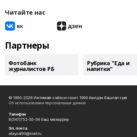
Читайте нас
Партнеры
Фотобанк
Рубрика "Еда и
журналистов РБ
напитки"
© 1990-2026 Ижтимағи-сәйәси гәзит. 1990 йылдан башлап сыға
Об использовании персональных данных
Телефон
8(347)752-55-04 баш мөхәррир
Эл. почта
ataysal90@mail.ru