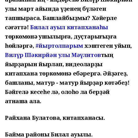
улы март айында үҙенең бүләген
тапшырасаҡ. Башлайбыҙмы? Хәйерле
сәғәттә!
Билал ауыл китапханаһы
төркөмөнә ҡушылырға, дуҫтарығыҙға
һөйләргә,
#йыртолпарым
хэштеген ҡуйып,
Вилүр Шәкирйән улы Мәүлитов
тың
йырҙарын йырлап, видеоларҙы
китапхана төркөмөнә ебәрергә. Әйҙәгеҙ,
башланыҡ, матур - матур йырҙар көтәбеҙ!
Бәйгелә кесеһе лә, олоһо ла берҙәй
ҡатнаша ала.
Райхана Булатова, китапханасы.
Баймаҡ районы Билал ауылы.