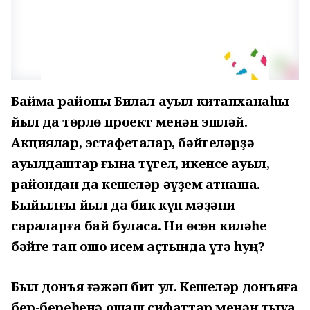
Баймаҡ районы Билал ауыл китапханаһы
йыл да төрлө проект менән эшләй.
Акциялар, эстафеталар, бәйгеләрҙә
ауылдаштар ғына түгел, икенсе ауыл,
райондан да кешеләр әүҙем ҡатнаша.
Быйылғы йыл да бик күп мәҙәни
сараларға бай буласаҡ. Ни өсөн киләһе
бәйге тап ошо исем аҫтында үтә һуң?
Был донъя ғәжәп бит ул. Кешеләр донъяға
бер-береһенә оҡшаш сифаттар менән тыуа.