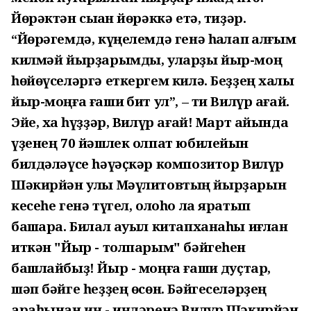
Йөрәктән сыҡҡан йөрәккә етә, тиҙәр.
“Йөрәгемдә, күңелемдә генә һаҡлап ҡалғым
килмәй йырҙарымды, уларҙы йыр-моң
һөйөүселәргә еткергем килә. Беҙҙең халыҡ
йыр-моңға ғашиҡ бит ул”, – ти Вилүр ағай.
Эйе, хаҡ һүҙҙәр, Вилүр ағай! Март айында
үҙенең 70 йәшлек олпат юбилейын
билдәләүсе һәүәҫкәр композитор Вилүр
Шәкирйән улы Мәүлитовтың йырҙарын
кесеһе генә түгел, олоһо ла яратып
башҡара. Билал ауыл китапханаһы иғлан
иткән "Йыр - толпарым" бәйгеһен
башлайбыҙ! Йыр - моңға ғашиҡ дуҫтар,
шәп бәйге һеҙҙең өсөн. Бәйгеселәрҙең
араһынан иң - иңдәренә Вилүр Шәкирйән