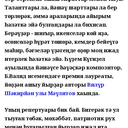
Таланттары ла, йәшәү шарттары ла бер
төрлөрәк, әммә араларында айырым
һәләткә эйә булғандары ла бихисап.
Берәүҙәр - шиғыр, икенселәр көй яҙа,
өсөнсөләр һүрәт төшөрә, кемдер бейеүгә
маһир, бәғзеләр үҙәгеңде өҙөр моң ижад
итерлек һәләткә эйә. Һүҙем Күгиҙел
ауылында йәшәүсе һәүәҫкәр композитор,
Б.Вәлид исемендәге премия лауреаты,
йөҙҙән ашыу йырҙар авторы
Вилүр
Шәкирйән улы Мәүлитов
хаҡында.
Уның репертуары бик бай. Бигерәк тә ул
тыуған төбәк, мөхәббәт, патриотик рух
менән һуғарылған йырҙар ижад итә.