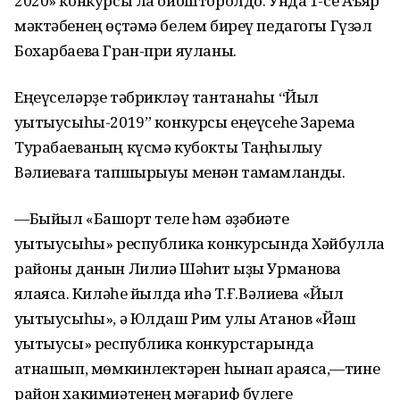
2020» конкурсы ла ойошторолдо. Унда 1-се Аҡъяр
мәктәбенең өҫтәмә белем биреү педагогы Гүзәл
Бохарбаева Гран-при яуланы.
Еңеүселәрҙе тәбрикләү тантанаһы “Йыл
уҡытыусыһы-2019” конкурсы еңеүсеһе Зарема
Турабаеваның күсмә кубокты Таңһылыу
Вәлиеваға тапшырыуы менән тамамланды.
—Быйыл «Башҡорт теле һәм әҙәбиәте
уҡытыусыһы» республика конкурсында Хәйбулла
районы данын Лилиә Шәһит ҡыҙы Урманова
яҡлаясаҡ. Киләһе йылда иһә Т.Ғ.Вәлиева «Йыл
уҡытыусыһы», ә Юлдаш Рим улы Атанов «Йәш
уҡытыусы» республика конкурстарында
ҡатнашып, мөмкинлектәрен һынап ҡараясаҡ,—тине
район хакимиәтенең мәғариф бүлеге