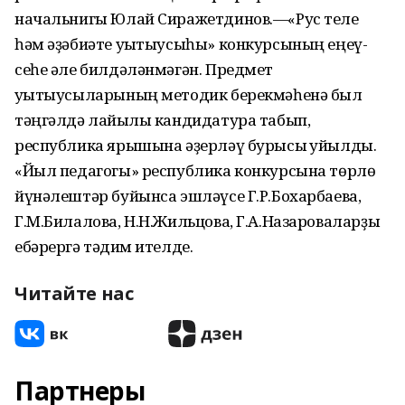
начальнигы Юлай Сиражетдинов.—«Рус теле
һәм әҙәбиәте уҡытыусыһы» конкурсының еңеү-
сеһе әле билдәләнмәгән. Предмет
уҡытыусыларының методик берекмәһенә был
тәңгәлдә лайыҡлы кандидатура табып,
республика ярышына әҙерләү бурысы ҡуйылды.
«Йыл педагогы» республика конкурсына төрлө
йүнәлештәр буйынса эшләүсе Г.Р.Бохарбаева,
Г.М.Билалова, Н.Н.Жильцова, Г.А.Назароваларҙы
ебәрергә тәҡдим ителде.
Читайте нас
Партнеры