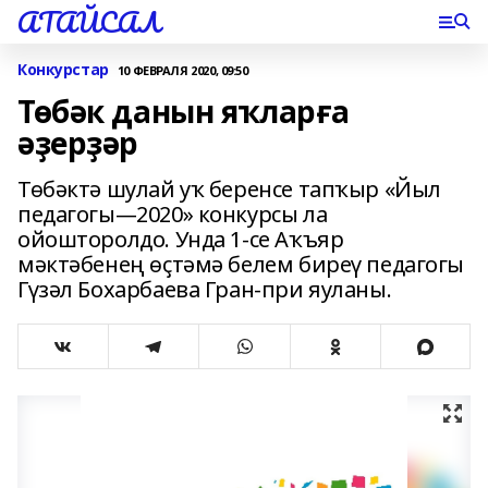
АТАЙСАЛ
Конкурстар
10 ФЕВРАЛЯ 2020, 09:50
Төбәк данын яҡларға
әҙерҙәр
Төбәктә шулай уҡ беренсе тапҡыр «Йыл
педагогы—2020» конкурсы ла
ойошторолдо. Унда 1-се Аҡъяр
мәктәбенең өҫтәмә белем биреү педагогы
Гүзәл Бохарбаева Гран-при яуланы.