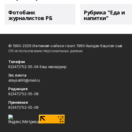
Фотобанк
Рубрика "Еда и
журналистов РБ
напитки"
© 1990-2026 Ижтимағи-сәйәси гәзит. 1990 йылдан башлап сыға
Об использовании персональных данных
Телефон
8(347)752-55-04 баш мөхәррир
Эл. почта
ataysal90@mail.ru
Редакция
8(347)752-55-08
Приемная
8(347)752-55-08