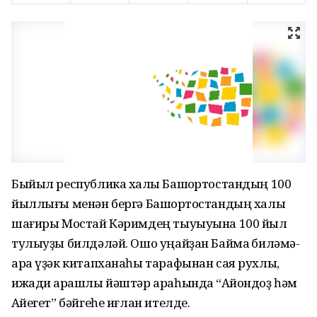
Быйыл республика халҡы Башҡортостандың 100
йыллығы менән бергә Башҡортостандың халыҡ
шағиры Мостай Кәримдең тыуыуына 100 йыл
тулыуҙы билдәләй. Ошо уңайҙан Баймаҡ биләмә-
ара үҙәк китапханаһы тарафынан сая рухлы,
ижади ҡарашлы йәштәр араһында “Аҡйондоҙ һәм
Аҡйегет” бәйгеһе иғлан ителде.