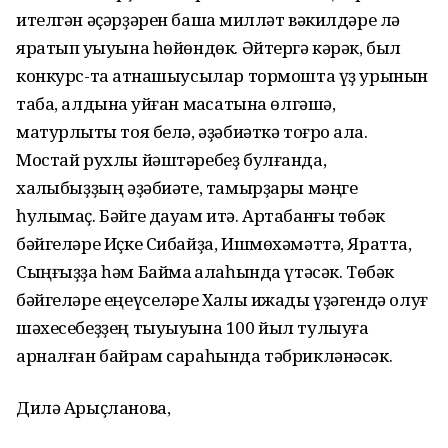
ителгән әҫәрҙәрен башҡа милләт вәкилдәре лә
яратып уҡыуына һөйөндөк. Әйтергә кәрәк, был
конкурс-та ҡатнашыусылар тормошта үҙ урынын
таба, алдына ҡуйған маҡсатына өлгәшә,
матурлыҡты тоя белә, әҙәбиәткә тоғро ҡала.
Мостай рухлы йәштәребеҙ булғанда,
халҡыбыҙҙың әҙәбиәте, тамырҙары мәңге
һулымаҫ. Бәйге дауам итә. Артабанғы төбәк
бәйгеләре Иҫке Сибайҙа, Ишмөхәмәттә, Яратта,
Сыңғыҙҙа һәм Баймаҡ ҡалаһында үтәсәк. Төбәк
бәйгеләре еңеүселәре Халыҡ ижады үҙәгендә олуғ
шәхесебеҙҙең тыуыуына 100 йыл тулыуға
арналған байрам сараһында тәбрикләнәсәк.
Дилә Арыҫланова,