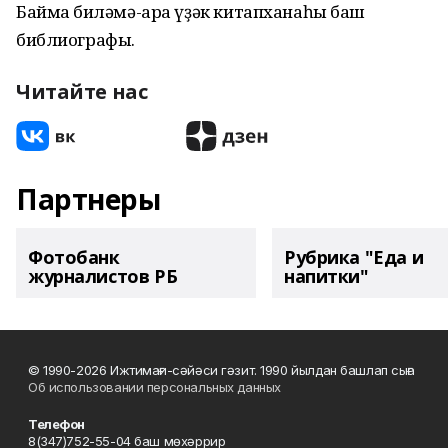
Баймаҡ биләмә-ара үҙәк китапханаһы баш
библиографы.
Читайте нас
Партнеры
Фотобанк
Рубрика "Еда и
журналистов РБ
напитки"
© 1990-2026 Ижтимағи-сәйәси гәзит. 1990 йылдан башлап сыға
Об использовании персональных данных
Телефон
8(347)752-55-04 баш мөхәррир