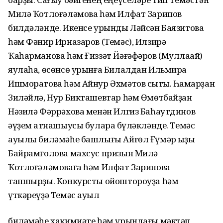
Милә Ҡотлоғәләмова һәм Илфат Зарипов
билдәләнде. Икенсе урынды Ләйсән Баязитова
һәм Фәнир Ирназаров (Темәс), Илзирә
Ҡаһарманова һәм Ғиззәт Йәғәфәров (Муллаҡай)
яулаһа, өсөнсө урынға Билалдан Ильмира
Ишморатова һәм Айнур Әхмәтов сыҡты. Һаҡмарҙан
Зиләйлә, Нур Бикташевтар һәм Өмөтбайҙан
Нәзилә Фәррәхова менән Илгиз Баһаутдинов
әүҙем ҡатнашыусы булараҡ бүләкләнде. Темәс
ауылы биләмәһе башлығы Айгөл Ғүмәр ҡыҙы
Байрамғолова махсус призын Милә
Ҡотлоғәләмоваға һәм Илфат Зариповҡа
тапшырҙы. Конкурсты ойоштороуҙа һәм
үткәреүҙә Темәс ауыл
биләмәһе хакимиәте һәм урындағы мәктәп