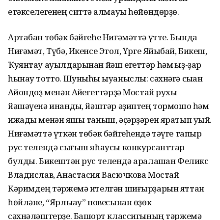
етәкселегенең ситтә ҡалмауы һөйөндөрҙө.
Артабан төбәк бәйгеһе Ниғәмәттә үтте. Бында
Ниғәмәт, Түбә, Икенсе Этҡол, Үрге Яйыҡбай, Бикеш,
Ҡуянтау ауылдарынан йәш егеттәр һәм ҡыҙ-ҙар
һынау тотто. Шуныһы ҡыуаныслы: сәхнәгә сыҡҡан
Аҡйондоҙ менән Аҡйегеттәрҙә Мостай рухы
йәшәүенә инандыҡ, йәштәр әҙиптең тормошо һәм
ижады менән яҡшы таныш, әҫәрҙәрен яратып уҡый.
Ниғәмәттә үткән төбәк бәйгеһендә тәүге тапҡыр
рус телендә сығыш яһаусы конкурсанттар
булды. Бикештән рус телендә аралашҡан Феликс
Владислав, Анастасия Васючкова Мостай
Кәримдең тәржемә ителгән шиғырҙарын яттан
һөйләне, “Ярлыҡау” повесынан өҙөк
сәхнәләштерҙе. Башҡорт классигының тәржемә