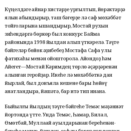
Күңелдәге ҡайнар хистәрҙе урғылтып, йөрәктәрҙә
ялҡын ҡабындырыр, таш бәғерҙе лә саф мөхәббәт
тойғоларына ышандырыр, Мостай рухын
зиһендәргә бөркөр был конкурс Баймаҡ
районында 1998 йылдан алып үткәрелә. Тәүге
бәйгеләр бөйөк әҙибебеҙ Мостафа Сафа улы
фатихаһы менән ойошторола. Аҡйондоҙ һәм
Аҡйегет—Мостай Кәримдең төрлө әҫәрҙәренән
алынған геройҙар. Икеһе лә мөхәббәткә дан
йырлай, был донъяла кешене бары һөйөү
ҡанатландыра, йәшәтә, бар итә тип инана.
Быйылғы йылдың тәүге бәйгеһе Темәс мәҙәниәт
йортонда үтте. Унда Темәс, Һаҡмар, Билал,
Өмөтбай, Муллаҡай ауылдарынан береһенән-
береһе матур, йәшлек, сафлыҡ бөркөлөп торған