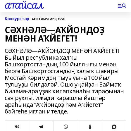
АТАЙСАЛ
Конкурстар
4 ОКТЯБРЯ 2019, 15:26
СӘХНӘЛӘ—АҠЙОНДОҘ
МЕНӘН АҠЙЕГЕТ!
СӘХНӘЛӘ—АҠЙОНДОҘ МЕНӘН АҠЙЕГЕТ!
Быйыл республика халҡы
Башҡортостандың 100 йыллығы менән
бергә Башҡортостандың халыҡ шағиры
Мостай Кәримдең тыуыуына 100 йыл
тулыуҙы билдәләй. Ошо уңайҙан Баймаҡ
биләмә-ара үҙәк китапханаһы тарафынан
сая рухлы, ижади ҡарашлы йәштәр
араһында “Аҡйондоҙ һәм Аҡйегет”
бәйгеһе иғлан ителде.