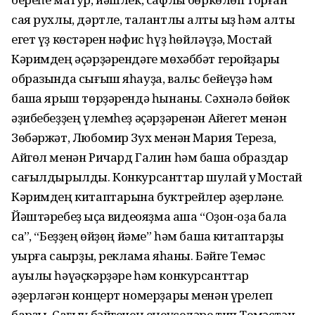
сая рухлы, дәртле, талантлы алты ҡыҙ һәм алты
егет үҙ көстәрен нәфис һүҙ һөйләүҙә, Мостай
Кәримдең әҫәрҙәрендәге мөхәббәт геройҙары
образында сығыш яһауҙа, вальс бейеүҙә һәм
башҡа ярыш төрҙәрендә һынаны. Сәхнәлә бөйөк
әҙибебеҙҙең үлемһеҙ әҫәрҙәренән Аҡйегет менән
Зөбәржәт, Любомир Зух менән Мария Тереза,
Айгөл менән Ричард Галин һәм башҡа образдар
сағылдырылды. Конкурсанттар шулай уҡ Мостай
Кәримдең китаптарына буктрейлер әҙерләне.
Йәштәребеҙ ҡыҫҡа видеояҙма аша “Оҙон-оҙаҡ бала
саҡ”, “Беҙҙең өйҙөң йәме” һәм башҡа китаптарҙы
уҡырға саҡырҙы, реклама яһаны. Бәйге Темәс
ауылы һәүәҫкәрҙәре һәм конкурсанттар
әҙерләгән концерт номерҙары менән үрелеп
барҙы. Сағыу бәйгенең еңеүселәре тип Темәстән