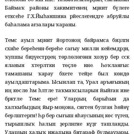
Баймаҡ районы хакимиәтенең мәҙәниәт бүлеге
етәксеһе Г.Х.Йыһаншина рәйеслегендәге абруйлы
баһалама ағзалары ҡараны.
Темәс ауыл мәҙәниәт йортоноң байрамса биҙәлгән
сәхнәһе береһенән-береһе сағыу милли кейемдәрҙән,
ҡупшы биҙәүестәрҙең төрлөлөгөнән хозур бер сәскә
яланын хәтерләткән төҫлө ине. Һоҡланғыс
тамашаны ҡарау бәхете тейҙе был көндө
ауылдаштарыма. Ысынлап та, Урал аръяғының
иң көслө һәм һәләтле таҡмаҡсыларын йыйған ине
бәрәкәтле Темәс ере! Уларҙың барыһын да
халҡыбыҙҙың йыр-моңона, сәнғәтенә булған һөйөү
берләштергән! Һәр бер сығыш яһаусының көс түгеп,
тырышлыҡ һалып әҙерләнгәне күҙгә ташланды.
Уларҙың халыҡ ижадына битараф булмауҙары,