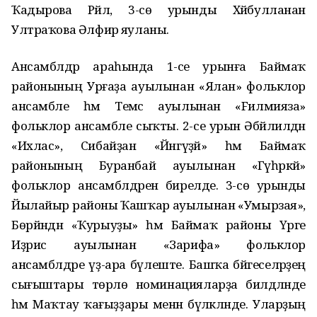
Ҡадырова Рәйлә, 3-сө урынды Хәйбулланан
Ултраҡова Әлфирә яуланы.
Ансамблдәр араһында 1-се урынға Баймаҡ
районының Урғаҙа ауылынан «Ялан» фольклор
ансамбле һәм Темәс ауылынан «Fилмияза»
фольклор ансамбле сыҡты. 2-се урын Әбйәлилдән
«Ихлас», Сибайҙан «Йәнгүҙәй» һәм Баймаҡ
районының Буранбай ауылынан «Гәүһәркәй»
фольклор ансамблдәренә бирелде. 3-сө урынды
Йылайыр районы Ҡашҡар ауылынан «Умырзая»,
Бөрйәндән «Ҡурыуҙы» һәм Баймаҡ районы Үрге
Иҙрис ауылынан «Зарифа» фольклор
ансамблдәре үҙ-ара бүлеште. Башҡа бәйгеселәрҙең
сығыштары төрлө номинацияларҙа билдәләнде
һәм Маҡтау ҡағыҙҙары менән бүләкләнде. Уларҙың