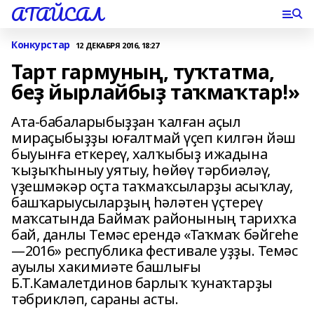
АТАЙСАЛ
Конкурстар
12 ДЕКАБРЯ 2016, 18:27
Тарт гармуның, туҡтатма,
беҙ йырлайбыҙ таҡмаҡтар!»
Ата-бабаларыбыҙҙан ҡалған аҫыл
мираҫыбыҙҙы юғалтмай үҫеп килгән йәш
быуынға еткереү, халҡыбыҙ ижадына
ҡыҙыҡһыныу уятыу, һөйөү тәрбиәләү,
үҙешмәкәр оҫта таҡмаҡсыларҙы асыҡлау,
башҡарыусыларҙың һәләтен үҫтереү
маҡсатында Баймаҡ районының тарихҡа
бай, данлы Темәс ерендә «Таҡмаҡ бәйгеһе
—2016» республика фестивале уҙҙы. Темәс
ауылы хакимиәте башлығы
Б.Т.Камалетдинов барлыҡ ҡунаҡтарҙы
тәбрикләп, сараны асты.