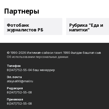
Партнеры
Фотобанк
Рубрика "Еда и
журналистов РБ
напитки"
© 1990-2026 Ижтимағи-сәйәси гәзит. 1990 йылдан башлап сыға
Об использовании персональных данных
Телефон
8(347)752-55-04 баш мөхәррир
Эл. почта
ataysal90@mail.ru
Редакция
8(347)752-55-08
Приемная
8(347)752-55-08