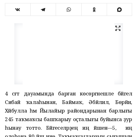
4 сәғәт дауамында барған көсөргәнешле бәйгелә
Сибай ҡалаһынан, Баймаҡ, Әбйәлил, Бөрйән,
Хәйбулла һәм Йылайыр райондарынан барлығы
245 таҡмаҡсы башҡарыу оҫталығы буйынса ҙур
һынау тотто. Бәйгеселәрҙең иң йәшенә—5, ә иң
олоһона 80 йәш ине. Таҡмаҡсыларҙың сығышын