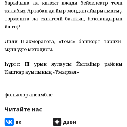
барыһына ла киләсәктә ижади бейеклектәр теләп
ҡалабыҙ. Артабан да йыр-моңдан айырылмағыҙ,
тормошта ла сәхнәләгеләй балҡып, һоҡландырып
йәшәгеҙ!
Лилиә Шахморатова, «Темәс» башҡорт тарихи-
мәҙәни үҙәге методисы.
Һүрәттә: III урын яулаусы Йылайыр районы
Ҡашҡар ауылының «Умырзая»
фольклор ансамбле.
Читайте нас