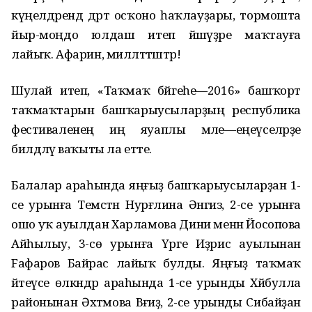
күңелдәрендә дәрт осҡоно һаҡлауҙары, тормошта
йыр-моңдо юлдаш итеп йәшәүҙәре маҡтауға
лайыҡ. Афарин, милләттәштәр!
Шулай итеп, «Таҡмаҡ бәйгеһе—2016» башҡорт
таҡмаҡтарын башҡарыусыларҙың республика
фестиваленең иң яуаплы мәле—еңеүселәрҙе
билдәләү ваҡыты ла етте.
Балалар араһында яңғыҙ башҡарыусыларҙан 1-
се урынға Темәстән Нурғәлина Әнгизә, 2-се урынға
ошо уҡ ауылдан Харламова Диниә менән Йосопова
Айһылыу, 3-сө урынға Үрге Иҙрис ауылынан
Fафаров Байрас лайыҡ булды. Яңғыҙ таҡмаҡ
әйтеүсе өлкәндәр араһында 1-се урынды Хәйбулла
районынан Әхтәмова Вәғиҙә, 2-се урынды Сибайҙан