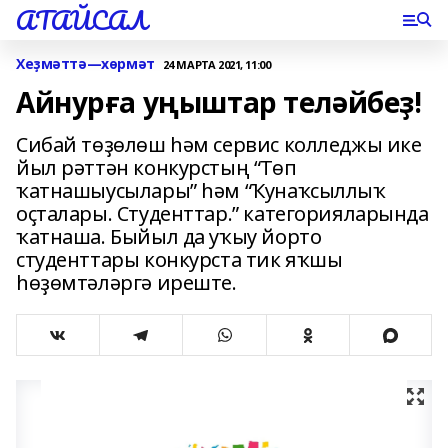
АТАЙСАЛ
Хеҙмәттә—хөрмәт
24 МАРТА 2021, 11:00
Айнурға уңыштар теләйбеҙ!
Сибай төҙөлөш һәм сервис колледжы ике
йыл рәттән конкурстың “Төп
ҡатнашыусылары” һәм “Ҡунаҡсыллыҡ
оҫталары. Студенттар.” категорияларында
ҡатнаша. Быйыл да уҡыу йорто
студенттары конкурста тик яҡшы
һөҙөмтәләргә иреште.