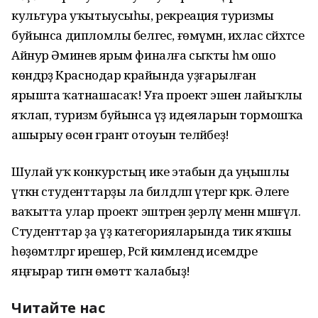
культура уҡытыусыһы, рекреация туризмы
буйынса дипломлы белгес, ғөмүмән, ихлас сәйәхәтсе
Айнур Әминев ярым финалға сыҡты һәм ошо
көндәрҙә Краснодар крайында уҙғарылған
ярышта ҡатнашасаҡ! Уға проект эшен лайыҡлы
яҡлап, туризм буйынса үҙ идеяларын тормошҡа
ашырыу өсөн грант отоуын теләйбеҙ!
Шулай уҡ конкурстың ике этабын да уңышлы
үткән студенттарҙы ла билдәләп үтергә кәрәк. Әлеге
ваҡытта улар проект эштәрен әҙерләү менән мәшғүл.
Студенттар ҙа үҙ категорияларында тик яҡшы
һөҙөмтәләргә ирешер, Рәсәй кимәлендә исемдәре
яңғырар тигән өмөттә ҡалабыҙ!
Читайте нас