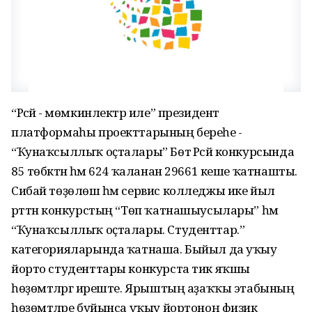
“Рәсәй - мөмкинлектәр иле” президент
платформаһы проекттарының береһе -
“Ҡунаҡсыллыҡ оҫталары” Бөтә Рәсәй конкурсында
85 төбәктән һәм 624 ҡаланан 29661 кеше ҡатнашты.
Сибай төҙөлөш һәм сервис колледжы ике йыл
рәттән конкурстың “Төп ҡатнашыусылары” һәм
“Ҡунаҡсыллыҡ оҫталары. Студенттар.”
категорияларында ҡатнаша. Быйыл да уҡыу
йорто студенттары конкурста тик яҡшы
һөҙөмтәләргә иреште. Ярыштың аҙаҡҡы этабының
һөҙөмтәләре буйынса уҡыу йортоноң физик