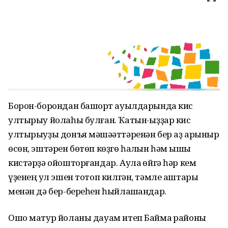
Борон-борондан башҡорт ауылдарында кис
ултырыу йолаһы булған. Ҡатын-ҡыҙҙар кис
ултырыуҙы донъя мәшәҡәттәренән бер аҙ арыныр
өсөн, эштәрен бөтөп көҙгө һалҡын һәм ҡышҡы
кистәрҙә ойошторғандар. Аулаҡ өйгә һәр кем
үҙенең ҡул эшен тотоп килгән, тәмле аштары
менән дә бер-береһен һыйлашҡандар.
Ошо матур йоланы дауам итеп Баймаҡ районы