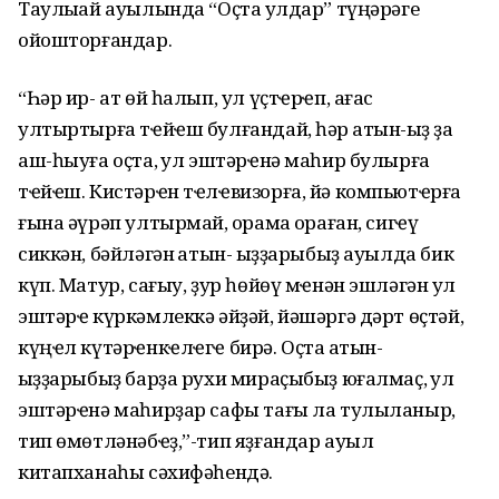
Таулыҡай ауылында “Оҫта ҡулдар” түңәрәге
ойошторғандар.
“Һәр ир- ат өй һалып, ул үҫтҽрҽп, ағас
ултыртырға тҽйҽш булғандай, һәр ҡатын-ҡыҙ ҙа
аш-һыуға оҫта, ҡул эштәрҽнә маһир булырға
тҽйҽш. Кистәрҽн тҽлҽвизорға, йә компьютҽрға
ғына әүрәп ултырмай, ҡорама ҡораған, сигҽү
сиккән, бәйләгән ҡатын- ҡыҙҙарыбыҙ ауылда бик
күп. Матур, сағыу, ҙур һөйөү мҽнән эшләгән ҡул
эштәрҽ күркәмлеккә әйҙәй, йәшәргә дәрт өҫтәй,
күңҽл күтәрҽнкҽлҽгҽ бирә. Оҫта ҡатын-
ҡыҙҙарыбыҙ барҙа рухи мираҫыбыҙ юғалмаҫ, ҡул
эштәрҽнә маһирҙар сафы тағы ла тулыланыр,
тип өмөтләнәбҽҙ,”-тип яҙғандар ауыл
китапханаһы сәхифәһендә.