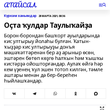
АТАЙСАЛ
Күркәм ханымдар
28 МАРТА 2021, 08:36
Оҫта ҡулдар Таулыҡайҙа
Борон-борондан башҡорт ауылдарында
кис ултырыу йолаһы булған. Ҡатын-
ҡыҙҙар кис ултырыуҙы донъя
мәшәҡәттәренән бер аҙ арыныр өсөн,
эштәрен бөтөп көҙгө һалҡын һәм ҡышҡы
кистәрҙә ойошторғандар. Аулаҡ өйгә һәр
кем үҙенең ҡул эшен тотоп килгән, тәмле
аштары менән дә бер-береһен
һыйлашҡандар.