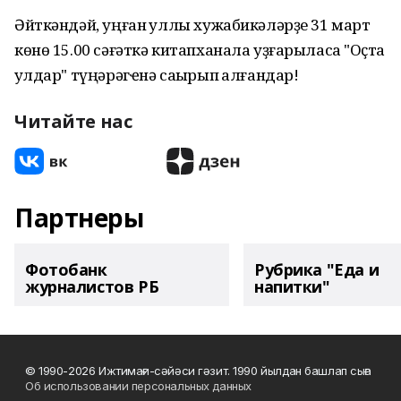
Әйткәндәй, уңған ҡуллы хужабикәләрҙе 31 март
көнө 15.00 сәғәткә китапханала уҙғарыласаҡ "Оҫта
ҡулдар" түңәрәгҽнә саҡырып ҡалғандар!
Читайте нас
Партнеры
Фотобанк
Рубрика "Еда и
журналистов РБ
напитки"
© 1990-2026 Ижтимағи-сәйәси гәзит. 1990 йылдан башлап сыға
Об использовании персональных данных