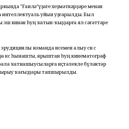
ркында "Ғаилә"үҙәге хеҙмәткәрҙәре менән
 интеллектуаль уйын уҙғарылды. Был
эш көнөнән һуң ҡатын-ҡыҙҙарға ял сәғәттәре
эрудициялы команда исемен алыу өсөн өс
рҙа көс һынашты, ярыштан һуң кинематограф
рала ҡатнашыусыларға иҫтәлекле бүләктәр
аҡырыу ҡағыҙҙары тапшырылды.