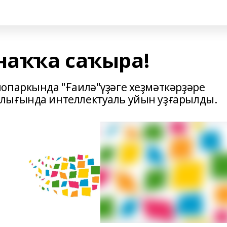
наҡҡа саҡыра!
опаркында "Ғаилә"үҙәге хеҙмәткәрҙәре
лығында интеллектуаль уйын уҙғарылды.