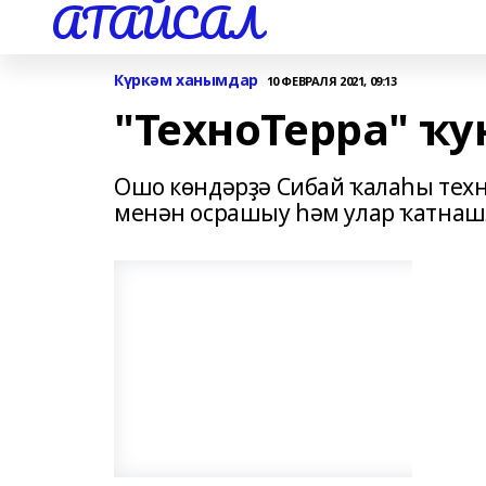
АТАЙСАЛ
Күркәм ханымдар
10 ФЕВРАЛЯ 2021, 09:13
"ТехноТерра" ҡу
Ошо көндәрҙә Сибай ҡалаһы техн
менән осрашыу һәм улар ҡатнаш