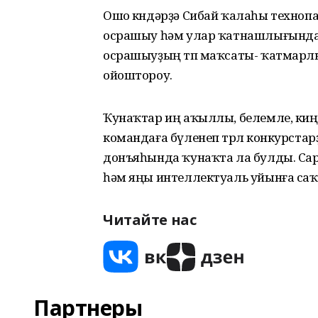
Ошо көндәрҙә Сибай ҡалаһы технопа
осрашыу һәм улар ҡатнашлығында
осрашыуҙың төп маҡсаты- ҡатмарлы 
ойоштороу.
Ҡунаҡтар иң аҡыллы, белемле, киң 
командаға бүленеп төрлө конкурста
донъяһында ҡунаҡта ла булды. Са
һәм яңы интеллектуаль уйынға с
Читайте нас
Партнеры