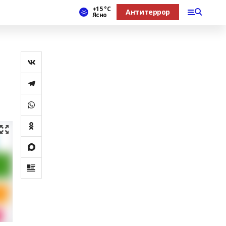
+15 °С
Антитеррор
Ясно