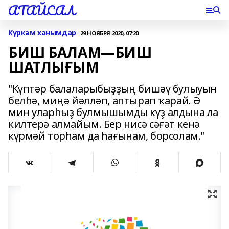
АТАЙСАЛ
Күркәм ханымдар
29 НОЯБРЯ 2020, 07:20
БИШ БАЛАМ—БИШ
ШАТЛЫҒЫМ
"Күптәр балаларыбыҙҙың бишәү булыуын
белһә, миңә йәлләп, аптырап ҡарай. Ә
мин уларһыҙ булмышымды күҙ алдына ла
килтерә алмайым. Бер нисә сәғәт кенә
күрмәй торһам да һағынам, борсолам."