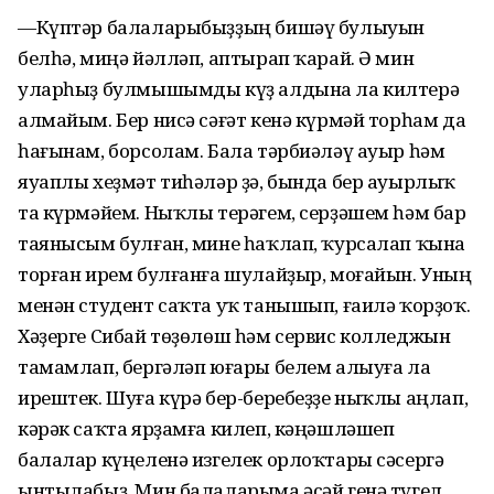
—Күптәр балаларыбыҙҙың бишәү булыуын
белһә, миңә йәлләп, аптырап ҡарай. Ә мин
уларһыҙ булмышымды күҙ алдына ла килтерә
алмайым. Бер нисә сәғәт кенә күрмәй торһам да
һағынам, борсолам. Бала тәрбиәләү ауыр һәм
яуаплы хеҙмәт тиһәләр ҙә, бында бер ауырлыҡ
та күрмәйем. Ныҡлы терәгем, серҙәшем һәм бар
таянысым булған, мине һаҡлап, ҡурсалап ҡына
торған ирем булғанға шулайҙыр, моғайын. Уның
менән студент саҡта уҡ танышып, ғаилә ҡорҙоҡ.
Хәҙерге Сибай төҙөлөш һәм сервис колледжын
тамамлап, бергәләп юғары белем алыуға ла
ирештек. Шуға күрә бер-беребеҙҙе ныҡлы аңлап,
кәрәк саҡта ярҙамға килеп, кәңәшләшеп
балалар күңеленә изгелек орлоҡтары сәсергә
ынтылабыҙ. Мин балаларыма әсәй генә түгел,