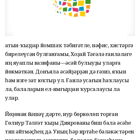
Ҡатын-ҡыҙҙар йомшаҡ тәбиғәтле, нәфис, хистәргә
бирелеүсән булғанғамы, Хоҙай Тәғәлә ғаиләләге
иң яуаплы вазифаны—әсәй булыуҙы уларға
йөкмәткән. Донъяла әсәйҙәрҙән дә ғәзиз, яҡын
һәм изге зат юҡтыр ул. Ғаилә усағын һаҡлаусы
ла, балаларын ел-ямғырҙан ҡурсалаусы ла
улар.
Йөҙөнән йәшәү дәрте, нур бөркөлөп торған
Гөлнур Тәлғәт ҡыҙы Диярованы биш бала әсәһе
тип әйтмәҫһең дә. Уның һәр иртәһе бәләкәстәрен