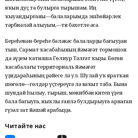
яҡын дуҫ та булырға тырышам. Иң
ҡыуандырғаны—балаларымда эшһөйәрлек
тәрбиәләй алыуым,—ти бәхетле әсә.
Береһенән-береһе бәләкәс балаларҙы бағыуҙан
тыш, Сармат ҡасабаһының йәмәғәт тормошон
да әүҙем ҡатнаша Гөлнур Тәлғәт ҡыҙы. Бөгөн
ҡасабалағы территориаль йәмәғәт
үҙидараһының рәйесе лә ул. Шулай уҡ яратҡан
шөғөлө—гөлдәр үҫтереүгә лә ваҡыт таба. Бына
шундай һылыу, тырыш, мөкиббән китеп үҙен
бала бағыуға, ныҡлы ғаилә булдырыуға арнаған
гүзәл зат йәшәй арабыҙҙа.
Читайте нас