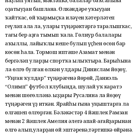
наҙлап уятып, мәктәпкә, балалар баҡсаһына
оҙатыуҙан башлана. Өлкәндәре уҡыуҙан
ҡайтҡас, өй ҡырмыҫҡа иләүен хәтерләтеп
геүләп ала ла, улары түңәрәктәргә таралышҡас,
тағы бер аҙға тымып ҡала. Гөлнур балалары
аҡыллы, лайыҡлы кеше булып үҫһен өсөн бар
көсөн һала. Тормош иптәше Азамат менән
бергәләп уларҙы спортҡа ылыҡтыра. Барыһына
ла өлгө булған өлкән улдары Динислам йөҙөү,
“Уңған ҡулдар” түңәрәгенә йөрөй, Даниэль
“Олимп” футбол клубында, шулай уҡ каратэ
менән шөғөлләнә. Ҡыҙҙары Русалина ла йөҙөү
түңәрәген үҙ иткән. Ярайһы ғына уңыштарға ла
өлгәшеп өлгөргән. Бәләкәстәр 4 йәшлек Рамзан
менән 2 йәшлек Амелия әлегә апай-ағайҙарынан
өлгө алып,уларҙан өй эштәренә,тәртипкә өйрәнә.