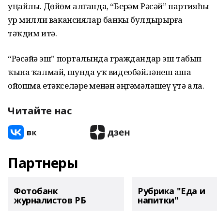
уңайлы. Дөйөм алғанда, “Берҙәм Рәсәй” партияһы
ҙур милли вакансиялар банкы булдырырға
тәҡдим итә.
“Рәсәйҙә эш” порталында граждандар эш табып
ҡына ҡалмай, шунда уҡ видеобәйләнеш аша
ойошма етәкселәре менән әңгәмәләшеү үтә ала.
Читайте нас
Партнеры
Фотобанк
Рубрика "Еда и
журналистов РБ
напитки"