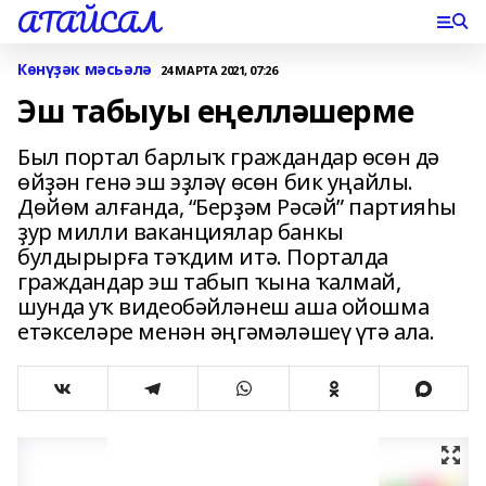
АТАЙСАЛ
Көнүҙәк мәсьәлә
24 МАРТА 2021, 07:26
Эш табыуы еңелләшерме
Был портал барлыҡ граждандар өсөн дә
өйҙән генә эш эҙләү өсөн бик уңайлы.
Дөйөм алғанда, “Берҙәм Рәсәй” партияһы
ҙур милли ваканциялар банкы
булдырырға тәҡдим итә. Порталда
граждандар эш табып ҡына ҡалмай,
шунда уҡ видеобәйләнеш аша ойошма
етәкселәре менән әңгәмәләшеү үтә ала.