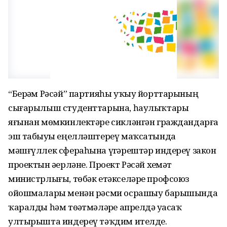
“Берҙәм Рәсәй” партияһы уҡыу йорттарының
сығарылыш студенттарына, һаулыҡтары
яғынан мөмкинлектәре сикләнгән граждандарға
эш табыуҙы еңелләштереү маҡсатында
мәшғүллек сфераһына үҙгәрештәр индереү закон
проектын әҙерләне. Проект Рәсәй хеҙмәт
министрлығы, төбәк етәкселәре профсоюз
ойошмалары менән рәсми осрашыу барышында
ҡаралды һәм төҙәтмәләрҙе апрелдә уҙасаҡ
ултырышта индереү тәҡдим ителде.