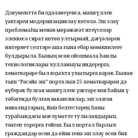
Документта билдәләнеүенсә, мәшғүллек
үҙәктәрен модернизациялау көтөлә. Эш эҙләү
проблемаһы менән мөрәжәғәт итеүселәр
элеккесә сират көтөп ултырмай, дәғүәләрен
интернет селтәре аша ғына ебәр мөмкинлеге
булдырыла. Бының өсөн ойошмала һанлы
технологияларҙы ҡулланыуҙы индерергә,
хеҙмәткәрҙәрҙе был юҫыҡта уҡытырға кәрәк. Бынан
тыш “Рәсәйҙә эш” порталын 25 хеҙмәткәрҙәрҙән дә
күберәк булған мәшғүллек үҙәктәре көн һайын үҙ
төбәгендә булған вакансиялар, эш эҙләгән
инвалидтарҙың, йәш белгестәрҙең һаны
тураһындағы мәғлүмәтте тулыландырып,
төҙәтеп торорға тейеш. Был портал барлыҡ
граждандар өсөн дә өйҙән генә эш эҙләү өсөн бик