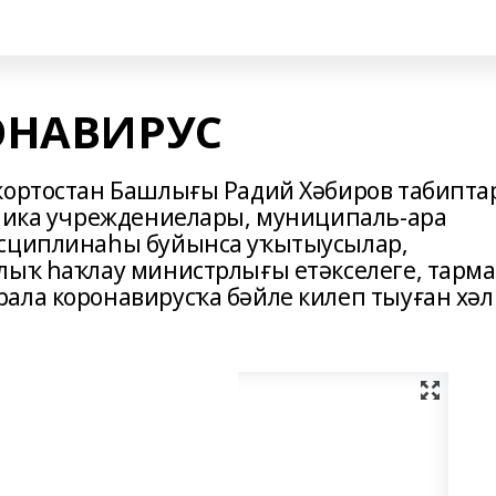
РОНАВИРУС
ҡортостан Башлығы Радий Хәбиров табипта
блика учреждениелары, муниципаль-ара
исциплинаһы буйынса уҡытыусылар,
лыҡ һаҡлау министрлығы етәкселеге, тарм
ала коронавирусҡа бәйле килеп тыуған хәл 