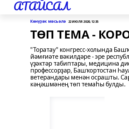
АТАЙСАЛ
Көнүҙәк мәсьәлә
22 ИЮЛЯ 2020, 12:35
ТӨП ТЕМА - КО
"Торатау" конгресс-холында Баш
йәмғиәте вәкилдәре - эре респу
үҙәктәр табиптары, медицина д
профессорҙар, Башҡортостан Һау
ветерандары менән осрашты. Сар
кәңәшмәнең төп темаһы булды.