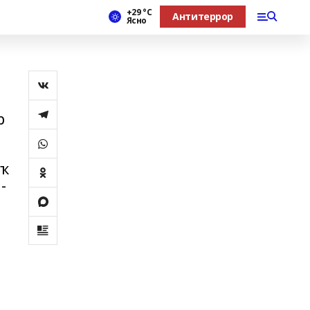
+29 °С
Антитеррор
Ясно
р
аҡ
-