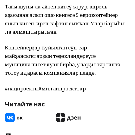
Тағы шуны ла әйтеп китеү зарур: апрель
аҙағынан алып ошо көнгәсә 5 евроконтейнер
янып китеп, иреп сафтан сыҡҡан. Улар барыһы
ла алмаштырылған.
Контейнерҙар ҡуйылған сүп-сар
майҙансыҡтарҙын төҙөкләндереүгә
муниципалитет яуап бирһә, уларҙы тәртиптә
тотоу идарасы компаниялар иңендә.
#нацпроекты#миллипроекттар
Читайте нас