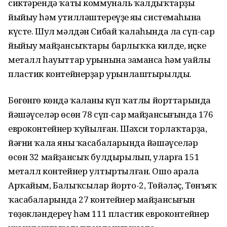
сиктәрендә ҡаты коммуналь ҡалдыҡтарҙы
йыйыу һәм утилләштереүҙең яңы системаһына
күсте. Шул мәлдән Сибай ҡалаһында ла сүп-сар
йыйыу майҙансыҡтары барлыҡҡа килде, иҫке
металл һауыттар урынына заманса һәм уңайлы
пластик контейнерҙар урынлаштырылды.
Бөгөнгө көндә ҡаланың күп ҡатлы йорттарында
йәшәүселәр өсөн 78 сүп-сар майҙансығында 176
евроконтейнер ҡуйылған. Шәхси торлаҡтарҙа,
йәғни ҡала яны ҡасабаларында йәшәүселәр
өсөн 32 майҙансыҡ булдырылып, уларға 151
металл контейнер ултыртылған. Ошо арала
Арҡайым, Балыҡсылар йорто-2, Төйәләҫ, Төнъяҡ
ҡасабаларында 27 контейнер майҙансығын
төҙөкләндереү һәм 111 пластик евроконтейнер