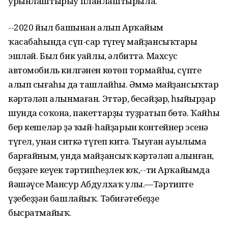
урынлаштырыу планлаштырыла.
--2020 йыл башынан алып Арҡайым
ҡасабаһында сүп-сар түгеү майҙансыҡтары
эшләй. Был бик уңайлы, әлбиттә. Махсус
автомобиль килгәнен көтөп тормайһың, сүпте
алып сығаһың да ташлайһың. Әммә майҙансыҡтар
кәртәләп алынмаған. Эттәр, бесәйҙәр, һыйырҙар
шунда соҡона, пакеттарҙы туҙратып бөтә. Ҡайһы
бер кешеләр ҙә ҡый-һайҙарын контейнер эсенә
түгел, унан ситкә түгеп китә. Тыуған ауылыма
барғайным, унда майҙансыҡ кәртәләп алынған,
беҙҙәге кеүек тәртипһеҙлек юҡ,--ти Арҡайымда
йәшәүсе Мансур Абдулхаҡ улы.—Тәртипте
үҙебеҙҙән башлайыҡ. Тәбиғәтебеҙҙе
бысратмайыҡ.