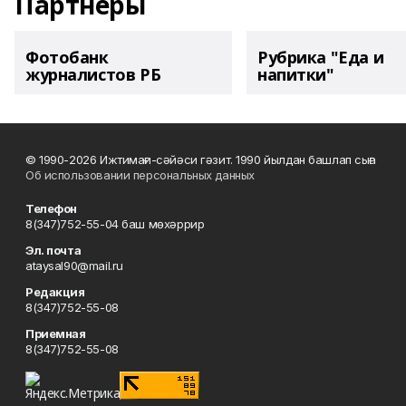
Партнеры
Фотобанк
Рубрика "Еда и
журналистов РБ
напитки"
© 1990-2026 Ижтимағи-сәйәси гәзит. 1990 йылдан башлап сыға
Об использовании персональных данных
Телефон
8(347)752-55-04 баш мөхәррир
Эл. почта
ataysal90@mail.ru
Редакция
8(347)752-55-08
Приемная
8(347)752-55-08