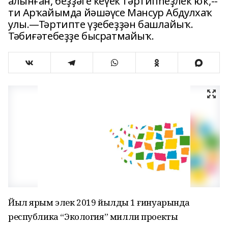
алынған, беҙҙәге кеүек тәртипһеҙлек юҡ,--
ти Арҡайымда йәшәүсе Мансур Абдулхаҡ
улы.—Тәртипте үҙебеҙҙән башлайыҡ.
Тәбиғәтебеҙҙе бысратмайыҡ.
Йыл ярым элек 2019 йылдың 1 ғинуарында
республика “Экология” милли проекты