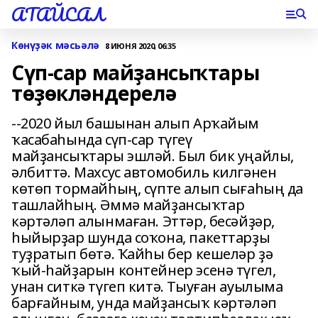
АТАЙСАЛ
Көнүҙәк мәсьәлә
8 ИЮНЯ 2020, 06:35
Сүп-сар майҙансыҡтары
төҙөкләндерелә
--2020 йыл башынан алып Арҡайым
ҡасабаһында сүп-сар түгеү
майҙансыҡтары эшләй. Был бик уңайлы,
әлбиттә. Махсус автомобиль килгәнен
көтөп тормайһың, сүпте алып сығаһың да
ташлайһың. Әммә майҙансыҡтар
кәртәләп алынмаған. Эттәр, бесәйҙәр,
һыйырҙар шунда соҡона, пакеттарҙы
туҙратып бөтә. Ҡайһы бер кешеләр ҙә
ҡый-һайҙарын контейнер эсенә түгел,
унан ситкә түгеп китә. Тыуған ауылыма
барғайным, унда майҙансыҡ кәртәләп