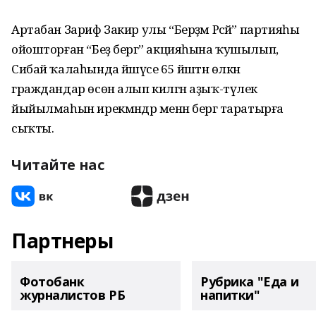
Артабан Зариф Закир улы “Берҙәм Рәсәй” партияһы
ойошторған “Беҙ бергә” акцияһына ҡушылып,
Сибай ҡалаһында йәшәүсе 65 йәштән өлкән
граждандар өсөн алып килгән аҙыҡ-түлек
йыйылмаһын ирекмәндәр менән бергә таратырға
сыҡты.
Читайте нас
Партнеры
Фотобанк
Рубрика "Еда и
журналистов РБ
напитки"