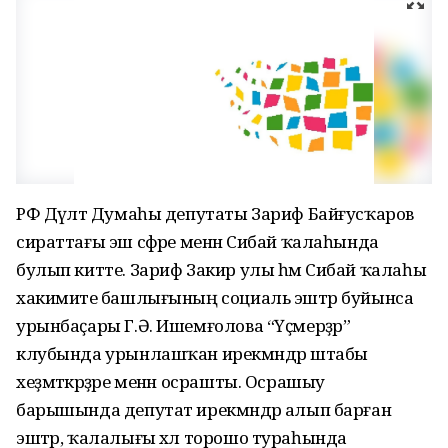
РФ Дәүләт Думаһы депутаты Зариф Байғусҡаров
сираттағы эш сәфәре менән Сибай ҡалаһында
булып китте. Зариф Закир улы һәм Сибай ҡалаһы
хакимиәте башлығының социаль эштәр буйынса
урынбаҫары Г.Ә. Ишемғолова “Үҫмерҙәр”
клубында урынлашҡан ирекмәндәр штабы
хеҙмәткәрҙәре менән осрашты. Осрашыу
барышында депутат ирекмәндәр алып барған
эштәр, ҡалалығы хәл торошо тураһында