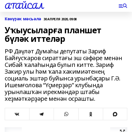
АТАЙСАЛ
Көнүҙәк мәсьәлә
30 АПРЕЛЯ 2020, 09:08
Уҡыусыларға планшет
бүләк иттеләр
РФ Дәүләт Думаһы депутаты Зариф
Байғусҡаров сираттағы эш сәфәре менән
Сибай ҡалаһында булып китте. Зариф
Закир улы һәм ҡала хакимиәтенең
социаль эштәр буйынса урынбаҫары Г.Ә.
Ишемғолова “Үҫмерҙәр” клубында
урынлашҡан ирекмәндәр штабы
хеҙмәткәрҙәре менән осрашты.