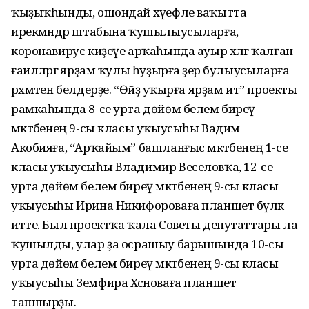
ҡыҙыҡһынды, ошондай хәүефле ваҡытта
ирекмәндәр штабына ҡушылыусыларға,
коронавирус киҙеүе арҡаһында ауыр хәлгә ҡалған
ғаиләләргә ярҙам ҡулы һуҙырға әҙер булыусыларға
рәхмәтен белдерҙе. “Өйҙә уҡырға ярҙам ит” проекты
рамкаһында 8-се урта дөйөм белем биреү
мәктәбенең 9-сы класы уҡыусыһы Вадим
Акобияға, “Арҡайым” башланғыс мәктәбенең 1-се
класы уҡыусыһы Владимир Веселовҡа, 12-се
урта дөйөм белем биреү мәктәбенең 9-сы класы
уҡыусыһы Ирина Никифороваға планшет бүләк
итте. Был проектҡа ҡала Советы депутаттары ла
ҡушылды, улар ҙа осрашыу барышында 10-сы
урта дөйөм белем биреү мәктәбенең 9-сы класы
уҡыусыһы Земфира Хәсәноваға планшет
тапшырҙы.