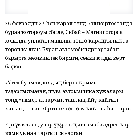
26 февралдән 27-һенә ҡарай төндә Башҡортостанда
буран ҡотороуы сәбәпле, Сибай – Магнитогорск
юлында унлаған машина төнгө ҡараңғылыҡта
тороп ҡалған. Буран автомобилдәргә артабан
барырға мөмкинлек бирмәгән, сөнки юлды көрт
баҫҡан.
«Үтеп булмай, юлдың бер саҡрымы
таҙартылмаған, шуға автомашина хужалары
төндә «тимер аттар»ын ташлап, йәйәү ҡайтып
киткән», — тип хәбәр итте төнгө ваҡиға шаһиттары.
Иртүк килеп, улар үҙҙәренең автомобилдәрен ҡар
ҡамыуынан тартып сығарған.