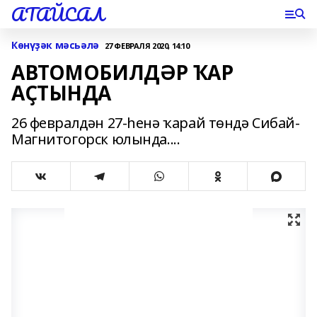
АТАЙСАЛ
Көнүҙәк мәсьәлә
27 ФЕВРАЛЯ 2020, 14:10
АВТОМОБИЛДӘР ҠАР
АҪТЫНДА
26 февралдән 27-һенә ҡарай төндә Сибай-
Магнитогорск юлында....