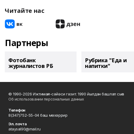
Читайте нас
Партнеры
Фотобанк
Рубрика "Еда и
журналистов РБ
напитки"
© 1990-2026 Ижтимағи-сәйәси гәзит. 1990 йылдан башлап сыға
Об использовании персональных данных
Телефон
8(347)752-55-04 баш мөхәррир
Эл. почта
ataysal90@mail.ru