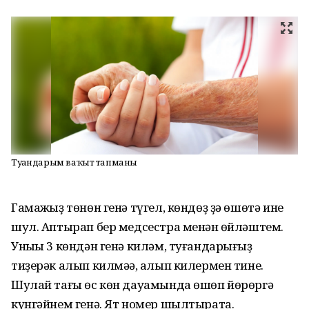
Туғандарым ваҡыт тапманы
Гамажһыҙ төнөн генә түгел, көндөҙ ҙә өшөтә ине
шул. Аптырап бер медсестра менән һөйләштем.
Уныһы 3 көндән генә киләм, туғандарығыҙ
тиҙерәк алып килмәһә, алып килермен тине.
Шулай тағы өс көн дауамында өшөп йөрөргә
күнгәйнем генә. Ят номер шылтырата.