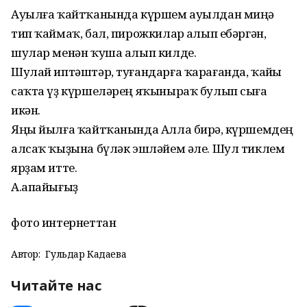
Ауылға ҡайтҡанында күршем ауылдан миңә
тип ҡаймаҡ, бал, пирожкилар һалып ебәргән,
шулар менән ҡуша алып килде.
Шулай иптәштәр, туғандарға ҡарағанда, ҡайһы
саҡта үҙ күршеләрең яҡыныраҡ булып сыға
икән.
Яңы йылға ҡайтҡанында Алла бирһә, күршемдең
алсаҡ ҡыҙына бүләк эшләйем әле. Шул тиклем
ярҙам итте.
А.апайығыҙ
фото интернеттан
Автор:
Гульдар Кадаева
Читайте нас