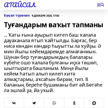
АТАЙСАЛ
Күңел түренән
9 ДЕКАБРЯ 2024, 17:50
Туғандарым ваҡыт тапманы
... Ҡаты ғына ауырып китеп баш ҡалала
дауаханала ятып ҡайтылды. Барғас, бер
нисә көндән көндәр һыуытты ла ҡуйҙы. Ә
мин йылы кейемдәремде алмағанмын.
Шунан бер туғандарымдың балалары
күбеһе ошо ҡалала булғаны иҫкә төшөп,
шылтырата башланым. Миңә йылы
кейем һатып алып килеп китә
алмаҫтармы, аҡсаһын бирәм, тип. 8
баланың береһе бушаманы бит әй.Бөтәһе
лә эшләй ҙә, йә уҡый.