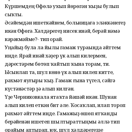
Күршемдең Өфөлә уҡып йөрөгән ҡыҙы булып
сыҡты.
Әсәйемдән ишеткәйнем, больницаға эләккәнегеҙ
икән Өфөгә. Хәлдәрегеҙ нисек инәй, берәй нәмә
кәрәкмәйме?- тип һорай.
Уңайһыҙ булһа ла йылы гамаж тураһында әйттем
инде. Ярай инәй хәҙер үк алып килермен,
дәрестәрем бөтөп ҡайтып ҡына торам, ти.
Ысынлап та, шул көнө үк алып килеп китте,
рәхмәт яуғыры ҡыҙ. Гамаж ғына түгел, сәйгә
күстәнәстәр ҙә алып килгән.
Үҙе Черниковкала ятаҡта йәшәй икән. Шунан
алып килеп еткән бит әле. Ҡосаҡлап, илап тороп
рәхмәт әйттем инде. Гамажһыҙ өшөп ятҡанды
берәйһенән ишетеп шылтыраттыңмы әллә тип
һорайым аптырап, юҡ, шул хәлдәрегеҙҙе