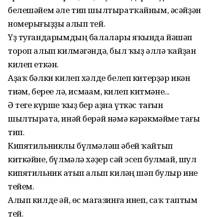
белешәйем әле тип шылтыратҡайным, әсәйҙән
номерығыҙҙы алып тей.
Үҙ туғандарымдың балалары яҡында йәшәп
тороп алып килмәгәндә, был ҡыҙ әллә ҡайҙан
килеп еткән.
Аҙаҡ бәлки килеп хәлде белеп китерҙәр икән
тиһәм, береһе лә, исмаһам, килеп китмәне...
Ә теге күрше ҡыҙ бер аҙна үткәс тағын
шылтырата, инәй берәй нәмә кәрәкмәйме тағы
тип.
Кипятильниклы бүлмәләш әбей ҡайтып
киткәйне, бүлмәлә хәҙер сәй эсеп булмай, шул
кипятильник һатып алып килһәң шәп булыр ине
тейем.
Алып килде әй, өс магазинға инеп, саҡ таптым
тей.