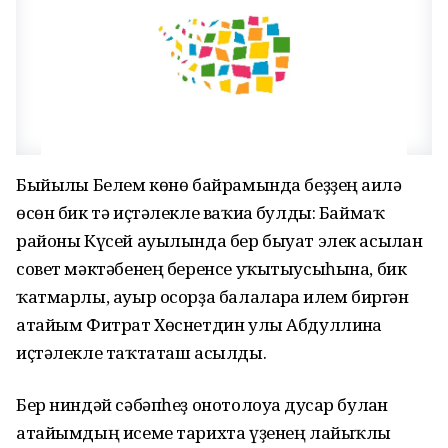
Быйылғы Белем көнө байрамында беҙҙең ғаилә
өсөн бик тә иҫтәлекле ваҡиға булды: Баймаҡ
районы Күсей ауылында бер быуат элек асылған
совет мәктәбенең беренсе уҡытыусыһына, бик
ҡатмарлы, ауыр осорҙа балаларға ғилем биргән
атайым Фитрат Хөснетдин улы Абдуллинға
иҫтәлекле таҡтаташ асылды.
Бер ниндәй сәбәпһеҙ онотолоуға дусар булған
атайымдың исеме тарихта үҙенең лайыҡлы