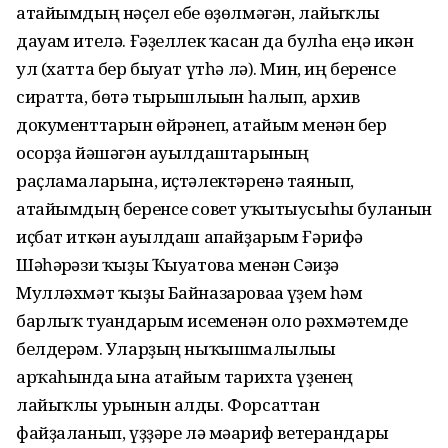
атайымдың нәҫел ебе өҙөлмәгән, лайыҡлы
дауам ителә. Ғәҙеллек ҡасан да булһа еңә икән
ул (хатта бер быуат үтһә лә). Мин, иң беренсе
сиратта, бөтә тырышлығын һалып, архив
документтарын өйрәнеп, атайым менән бер
осорҙа йәшәгән ауылдаштарының
раҫламаларына, иҫтәлектәренә таянып,
атайымдың беренсе совет уҡытыусыһы булғанын
иҫбат иткән ауылдаш апайҙарым Ғәрифә
Шәһәрғәзи ҡыҙы Ҡыуатова менән Сәғиҙә
Мулләхмәт ҡыҙы Байназароваға үҙем һәм
барлыҡ туғандарым исеменән оло рәхмәтемде
белдерәм. Уларҙың ныҡышмалылығы
арҡаһында ғына атайым тарихта үҙенең
лайыҡлы урынын алды. Форсаттан
файҙаланып, үҙҙәре лә мәғариф ветерандары