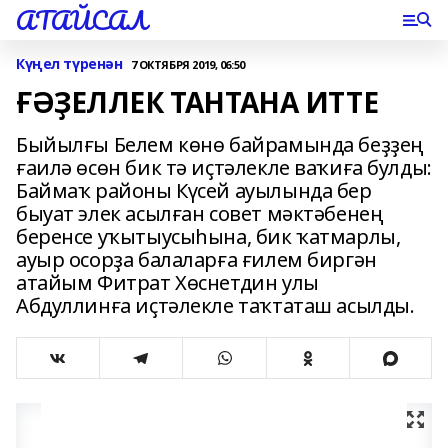
АТАЙСАЛ
Күңел түренән
7 ОКТЯБРЯ 2019, 06:50
ҒӘҘЕЛЛЕК ТАНТАНА ИТТЕ
Быйылғы Белем көнө байрамында беҙҙең
ғаилә өсөн бик тә иҫтәлекле ваҡиға булды:
Баймаҡ районы Күсей ауылында бер
быуат элек асылған совет мәктәбенең
беренсе уҡытыусыһына, бик ҡатмарлы,
ауыр осорҙа балаларға ғилем биргән
атайым Фитрат Хөснетдин улы
Абдуллинға иҫтәлекле таҡтаташ асылды.