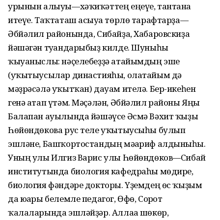
урынын алыуы—хәҡиҡәттең еңеүе, тантана
итеүе. Таҡтаташ асыуға төрлө тарафтарҙа—
Әбйәлил районында, Сибайҙа, Хабаровскиҙа
йәшәгән туғандарыбыҙ килде. Шуныһы
ҡыуаныслы: нәҫелебеҙҙә атайымдың эше
(уҡытыусылар династияһы, олатайым дә
мәҙрәсәлә уҡытҡан) дауам ителә. Бер-икеһен
генә атап үтәм. Мәҫәлән, Әбйәлил районы Яңы
Балапан ауылында йәшәүсе Әсмә Вәхит ҡыҙы
Һөйөндөкова рус теле уҡытыусыһы булып
эшләне, Башҡортостандың мәғариф алдынғыһы.
Уның улы Илгиз Варис улы Һөйөндөков—Сибай
институтында биология кафедраһы мөдире,
биология фәндәре докторы. Үҙемдең өс ҡыҙым
да юғары белемле педагог, Өфө, Сорғот
ҡалаларында эшләйҙәр. Аллаға шөкөр,