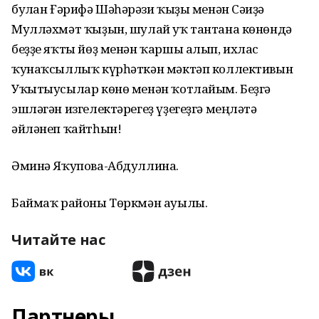
булған Ғәрифә Шәһәрғәзи ҡыҙы менән Сәғиҙә
Мулләхмәт ҡыҙын, шулай уҡ тантана көнөндә
беҙҙе яҡты йөҙ менән ҡаршы алып, ихлас
ҡунаҡсыллыҡ күрһәткән мәктәп коллективын
Уҡытыусылар көнө менән ҡотлайым. Беҙгә
эшләгән изгелектәрегеҙ үҙегеҙгә меңләтә
әйләнеп ҡайтһын!
Әминә Яҡупова-Абдуллина.
Баймаҡ районы Төркмән ауылы.
Читайте нас
Партнеры